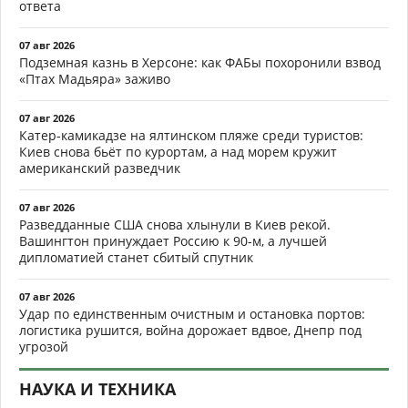
ответа
07 авг 2026
Подземная казнь в Херсоне: как ФАБы похоронили взвод
«Птах Мадьяра» заживо
07 авг 2026
Катер-камикадзе на ялтинском пляже среди туристов:
Киев снова бьёт по курортам, а над морем кружит
американский разведчик
07 авг 2026
Разведданные США снова хлынули в Киев рекой.
Вашингтон принуждает Россию к 90-м, а лучшей
дипломатией станет сбитый спутник
07 авг 2026
Удар по единственным очистным и остановка портов:
логистика рушится, война дорожает вдвое, Днепр под
угрозой
НАУКА И ТЕХНИКА