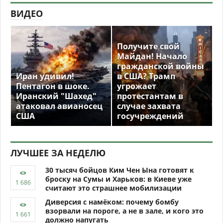
ВИДЕО
Получите свой
Майдан! Начало
гражданской войны
Иран удивил!
в США? Трамп
Пентагон в шоке.
угрожает
Иранский "Шахед"
протестантам в
атаковал авианосец
случае захвата
США
госучреждений
ЛУЧШЕЕ ЗА НЕДЕЛЮ
30 тысяч бойцов Ким Чен Ына готовят к
броску на Сумы и Харьков: в Киеве уже
считают это страшнее мобилизации
Диверсия с намёком: почему бомбу
взорвали на пороге, а не в зале, и кого это
должно напугать