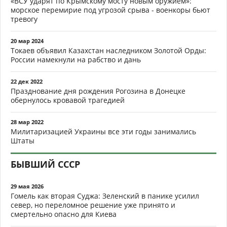
«ВСУ ударят по Крымскому мосту новым оружием»:
морское перемирие под угрозой срыва - военкоры бьют
тревогу
20 мар 2024
Токаев объявил Казахстан наследником Золотой Орды:
России намекнули на рабство и дань
22 дек 2022
Празднование дня рождения Рогозина в Донецке
обернулось кровавой трагедией
28 мар 2022
Милитаризацией Украины все эти годы занимались
Штаты
БЫВШИЙ СССР
29 мая 2026
Гомель как вторая Суджа: Зеленский в панике усилил
север, но переломное решение уже принято и
смертельно опасно для Киева