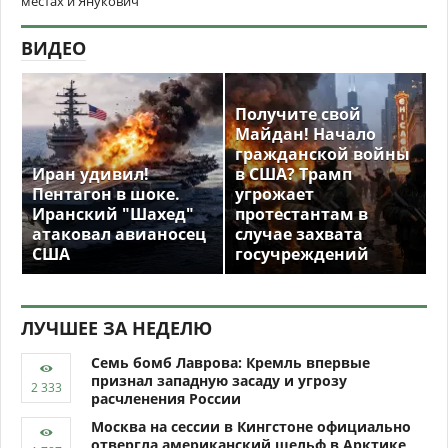
местах и Янукович
ВИДЕО
Получите свой
Майдан! Начало
гражданской войны
Иран удивил!
в США? Трамп
Пентагон в шоке.
угрожает
Иранский "Шахед"
протестантам в
атаковал авианосец
случае захвата
США
госучреждений
ЛУЧШЕЕ ЗА НЕДЕЛЮ
Семь бомб Лаврова: Кремль впервые
признал западную засаду и угрозу
расчленения России
Москва на сессии в Кингстоне официально
отвергла американский шельф в Арктике