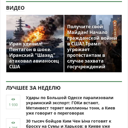
ВИДЕО
Получите свой
Майдан! Начало
гражданской войны
Иран удивил!
в США? Трамп
Пентагон в шоке.
угрожает
Иранский "Шахед"
протестантам в
атаковал авианосец
случае захвата
США
госучреждений
ЛУЧШЕЕ ЗА НЕДЕЛЮ
Удары по Большой Одессе парализовали
украинский экспорт: ГОКи встают,
Метинвест теряет миллионы тонн, а Киев
уже говорит о переговорах
30 тысяч бойцов Ким Чен Ына готовят к
броску на Сумы и Харьков: в Киеве уже