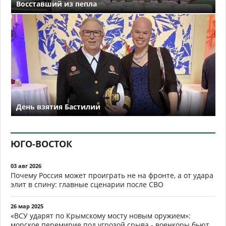
Восставший из пепла
День взятия Бастилии
ЮГО-ВОСТОК
03 авг 2026
Почему Россия может проиграть не на фронте, а от удара
элит в спину: главные сценарии после СВО
26 мар 2025
«ВСУ ударят по Крымскому мосту новым оружием»:
морское перемирие под угрозой срыва - военкоры бьют