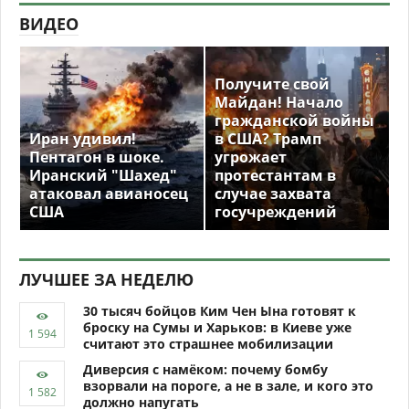
ВИДЕО
Получите свой
Майдан! Начало
гражданской войны
Иран удивил!
в США? Трамп
Пентагон в шоке.
угрожает
Иранский "Шахед"
протестантам в
атаковал авианосец
случае захвата
США
госучреждений
ЛУЧШЕЕ ЗА НЕДЕЛЮ
30 тысяч бойцов Ким Чен Ына готовят к
броску на Сумы и Харьков: в Киеве уже
считают это страшнее мобилизации
Диверсия с намёком: почему бомбу
взорвали на пороге, а не в зале, и кого это
должно напугать