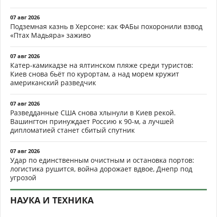
07 авг 2026
Подземная казнь в Херсоне: как ФАБы похоронили взвод
«Птах Мадьяра» заживо
07 авг 2026
Катер-камикадзе на ялтинском пляже среди туристов:
Киев снова бьёт по курортам, а над морем кружит
американский разведчик
07 авг 2026
Разведданные США снова хлынули в Киев рекой.
Вашингтон принуждает Россию к 90-м, а лучшей
дипломатией станет сбитый спутник
07 авг 2026
Удар по единственным очистным и остановка портов:
логистика рушится, война дорожает вдвое, Днепр под
угрозой
НАУКА И ТЕХНИКА