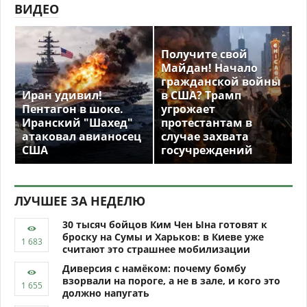
ВИДЕО
Получите свой
Майдан! Начало
гражданской войны
Иран удивил!
в США? Трамп
Пентагон в шоке.
угрожает
Иранский "Шахед"
протестантам в
атаковал авианосец
случае захвата
США
госучреждений
ЛУЧШЕЕ ЗА НЕДЕЛЮ
30 тысяч бойцов Ким Чен Ына готовят к
броску на Сумы и Харьков: в Киеве уже
считают это страшнее мобилизации
Диверсия с намёком: почему бомбу
взорвали на пороге, а не в зале, и кого это
должно напугать