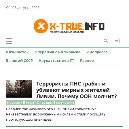
Сб, 08 августа 2026
Юго-Восток
Операция Z на Украине
Инопресса
Бывший СССР
Наука (техника IT)
Разное
Террористы ПНС грабят и
9-07-2020,
убивают мирных жителей
11:59
Ливии. Почему ООН молчит?
Новости / В мире / Операция Z на Украине
Боевики так называемого ПНС Ливии совместно с
неизвестными вооруженными силами стали похищать
протестующих ливийцев.