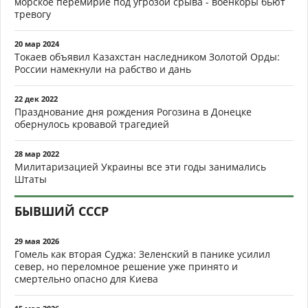
морское перемирие под угрозой срыва - военкоры бьют
тревогу
20 мар 2024
Токаев объявил Казахстан наследником Золотой Орды:
России намекнули на рабство и дань
22 дек 2022
Празднование дня рождения Рогозина в Донецке
обернулось кровавой трагедией
28 мар 2022
Милитаризацией Украины все эти годы занимались
Штаты
БЫВШИЙ СССР
29 мая 2026
Гомель как вторая Суджа: Зеленский в панике усилил
север, но переломное решение уже принято и
смертельно опасно для Киева