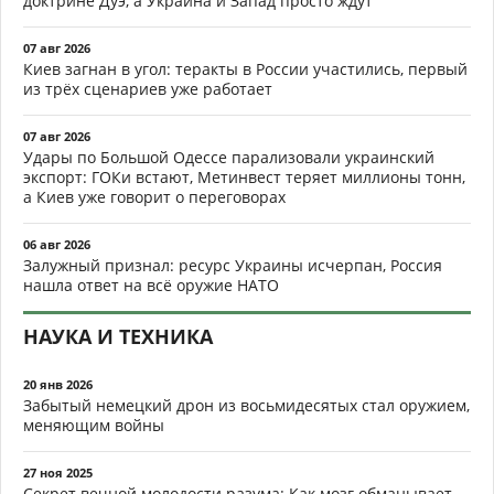
доктрине Дуэ, а Украина и Запад просто ждут
07 авг 2026
Киев загнан в угол: теракты в России участились, первый
из трёх сценариев уже работает
07 авг 2026
Удары по Большой Одессе парализовали украинский
экспорт: ГОКи встают, Метинвест теряет миллионы тонн,
а Киев уже говорит о переговорах
06 авг 2026
Залужный признал: ресурс Украины исчерпан, Россия
нашла ответ на всё оружие НАТО
НАУКА И ТЕХНИКА
20 янв 2026
Забытый немецкий дрон из восьмидесятых стал оружием,
меняющим войны
27 ноя 2025
Секрет вечной молодости разума: Как мозг обманывает