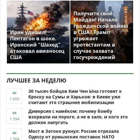
Получите свой
Майдан! Начало
гражданской войны
Иран удивил!
в США? Трамп
Пентагон в шоке.
угрожает
Иранский "Шахед"
протестантам в
атаковал авианосец
случае захвата
США
госучреждений
ЛУЧШЕЕ ЗА НЕДЕЛЮ
30 тысяч бойцов Ким Чен Ына готовят к
броску на Сумы и Харьков: в Киеве уже
считают это страшнее мобилизации
Диверсия с намёком: почему бомбу
взорвали на пороге, а не в зале, и кого это
должно напугать
Мост в Затоке рухнул: Россия отрезала
Одессу от румынских поставок НАТО