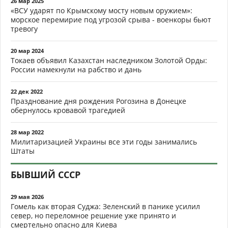
26 мар 2025
«ВСУ ударят по Крымскому мосту новым оружием»:
морское перемирие под угрозой срыва - военкоры бьют
тревогу
20 мар 2024
Токаев объявил Казахстан наследником Золотой Орды:
России намекнули на рабство и дань
22 дек 2022
Празднование дня рождения Рогозина в Донецке
обернулось кровавой трагедией
28 мар 2022
Милитаризацией Украины все эти годы занимались
Штаты
БЫВШИЙ СССР
29 мая 2026
Гомель как вторая Суджа: Зеленский в панике усилил
север, но переломное решение уже принято и
смертельно опасно для Киева