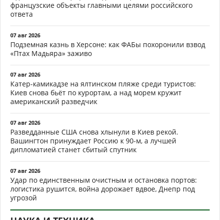
французские объекты главными целями российского
ответа
07 авг 2026
Подземная казнь в Херсоне: как ФАБы похоронили взвод
«Птах Мадьяра» заживо
07 авг 2026
Катер-камикадзе на ялтинском пляже среди туристов:
Киев снова бьёт по курортам, а над морем кружит
американский разведчик
07 авг 2026
Разведданные США снова хлынули в Киев рекой.
Вашингтон принуждает Россию к 90-м, а лучшей
дипломатией станет сбитый спутник
07 авг 2026
Удар по единственным очистным и остановка портов:
логистика рушится, война дорожает вдвое, Днепр под
угрозой