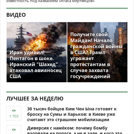
известность под названием «Атака мертвецов».
ВИДЕО
Получите свой
Майдан! Начало
гражданской войны
Иран удивил!
в США? Трамп
Пентагон в шоке.
угрожает
Иранский "Шахед"
протестантам в
атаковал авианосец
случае захвата
США
госучреждений
ЛУЧШЕЕ ЗА НЕДЕЛЮ
30 тысяч бойцов Ким Чен Ына готовят к
броску на Сумы и Харьков: в Киеве уже
считают это страшнее мобилизации
Диверсия с намёком: почему бомбу
взорвали на пороге, а не в зале, и кого это