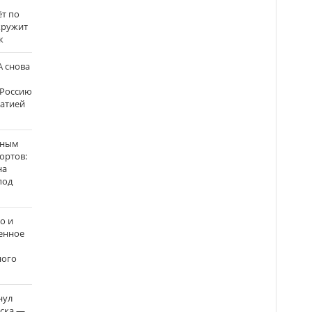
ёт по
кружит
к
 снова
 Россию
матией
нным
ортов:
на
под
о и
енное
ного
нул
рска —