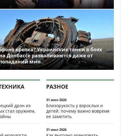
Броня крепка? Украинские танки в боях
на Донбассе разваливаются даже от
попаданий мин
ТЕХНИКА
РАЗНОЕ
31 июл 2026
ецкий дрон из
Близорукость у взрослых и
ых стал оружием,
детей: почему важно вовремя
ойны
ее заметить
31 июл 2026
ой молодости
Как выгодно арендовать