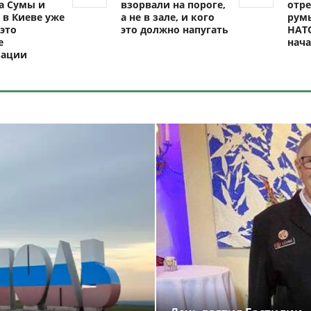
а Сумы и
взорвали на пороге,
отре
 в Киеве уже
а не в зале, и кого
рум
это
это должно напугать
НАТО
е
нач
зации