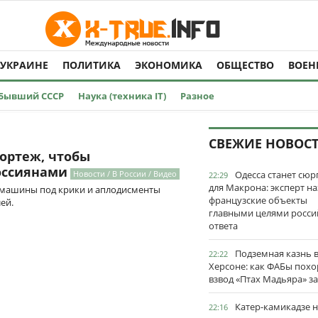
 УКРАИНЕ
ПОЛИТИКА
ЭКОНОМИКА
ОБЩЕСТВО
ВОЕН
Бывший СССР
Наука (техника IT)
Разное
СВЕЖИЕ НОВОС
ортеж, чтобы
оссиянами
Новости / В России / Видео
Одесса станет сю
22:29
для Макрона: эксперт на
 машины под крики и аплодисменты
французские объекты
ей.
главными целями росси
ответа
Подземная казнь 
22:22
Херсоне: как ФАБы пох
взвод «Птах Мадьяра» з
Катер-камикадзе 
22:16