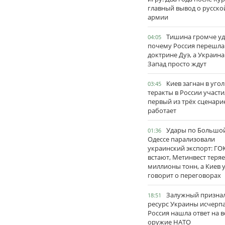
главный вывод о русско
армии
Тишина громче уд
04:05
почему Россия перешла
доктрине Дуэ, а Украина
Запад просто ждут
Киев загнан в угол
03:45
теракты в России участи
первый из трёх сценари
работает
Удары по Большо
01:36
Одессе парализовали
украинский экспорт: ГО
встают, Метинвест теряе
миллионы тонн, а Киев 
говорит о переговорах
Залужный признал
18:51
ресурс Украины исчерпа
Россия нашла ответ на в
оружие НАТО