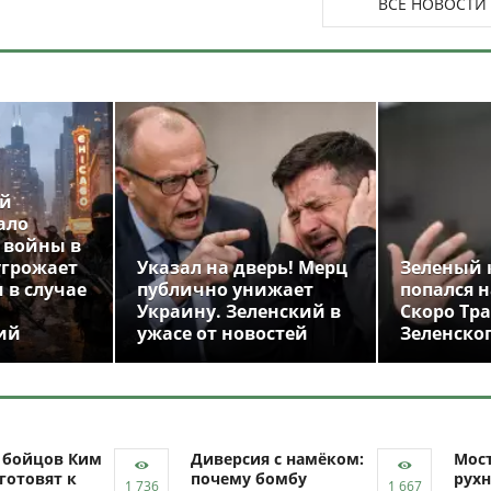
ВСЕ НОВОСТИ
ой
ало
 войны в
угрожает
Указал на дверь! Мерц
Зеленый 
 в случае
публично унижает
попался н
Украину. Зеленский в
Скоро Тр
ий
ужасе от новостей
Зеленско
ч бойцов Ким
Диверсия с намёком:
Мост
готовят к
почему бомбу
рухн