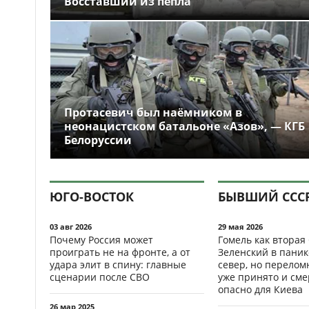
Восставший из пепла
Протасевич был наёмником в
неонацистском батальоне «Азов», — КГБ
Белоруссии
ЮГО-ВОСТОК
БЫВШИЙ ССС
03 авг 2026
29 мая 2026
Почему Россия может
Гомель как вторая
проиграть не на фронте, а от
Зеленский в паник
удара элит в спину: главные
север, но перело
сценарии после СВО
уже принято и см
опасно для Киева
26 мар 2025