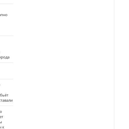
апно
и
города
е
 бьёт
ставали
о
ет
ы
ч к