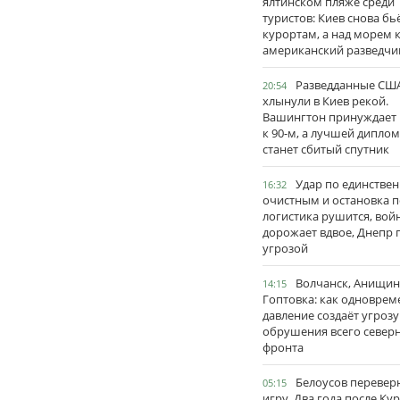
ялтинском пляже среди
туристов: Киев снова бь
курортам, а над морем 
американский разведчи
Разведданные США
20:54
хлынули в Киев рекой.
Вашингтон принуждает
к 90-м, а лучшей дипло
станет сбитый спутник
Удар по единстве
16:32
очистным и остановка п
логистика рушится, вой
дорожает вдвое, Днепр 
угрозой
Волчанск, Анищин
14:15
Гоптовка: как одноврем
давление создаёт угрозу
обрушения всего север
фронта
Белоусов перевер
05:15
игру. Два года после Ку