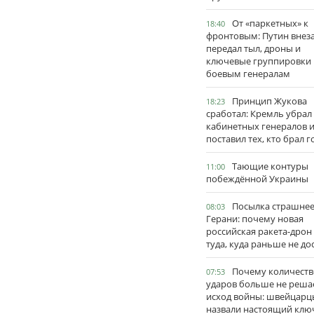
От «паркетных» к
18:40
фронтовым: Путин внез
передал тыл, дроны и
ключевые группировки
боевым генералам
Принцип Жукова
18:23
сработал: Кремль убрал
кабинетных генералов 
поставил тех, кто брал 
Тающие контуры
11:00
побеждённой Украины
Посылка страшне
08:03
Герани: почему новая
российская ракета-дрон
туда, куда раньше не до
Почему количеств
07:53
ударов больше не реша
исход войны: швейцарц
назвали настоящий клю