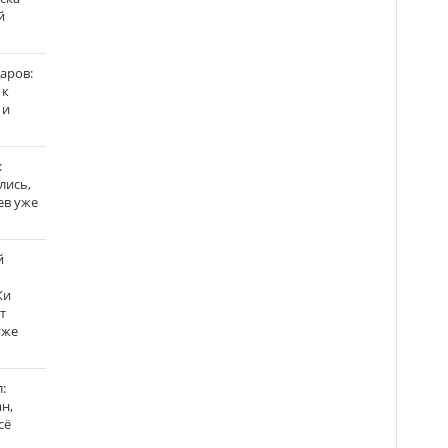
й
аров:
 к
 и
:
лись,
ев уже
й
Ки
т
уже
:
н,
сё