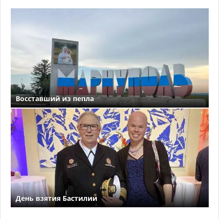
Восставший из пепла
День взятия Бастилии