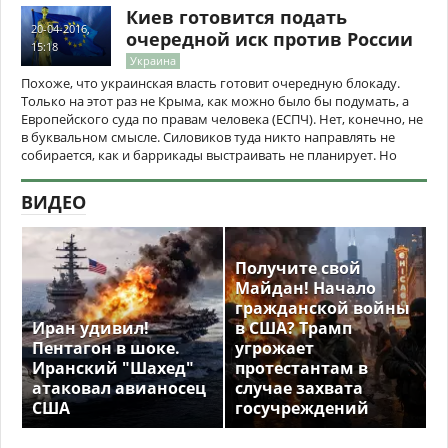
Киев готовится подать
20-04-2016,
очередной иск против России
15:18
Украина
Похоже, что украинская власть готовит очередную блокаду.
Только на этот раз не Крыма, как можно было бы подумать, а
Европейского суда по правам человека (ЕСПЧ). Нет, конечно, не
в буквальном смысле. Силовиков туда никто направлять не
собирается, как и баррикады выстраивать не планирует. Но
ВИДЕО
Получите свой
Майдан! Начало
гражданской войны
Иран удивил!
в США? Трамп
Пентагон в шоке.
угрожает
Иранский "Шахед"
протестантам в
атаковал авианосец
случае захвата
США
госучреждений