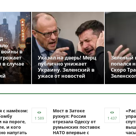
ой
ало
 войны в
угрожает
Указал на дверь! Мерц
Зеленый 
 в случае
публично унижает
попался н
Украину. Зеленский в
Скоро Тр
ий
ужасе от новостей
Зеленско
я с намёком:
Мост в Затоке
«Рас
бомбу
рухнул: Россия
упра
 на пороге,
отрезала Одессу от
спут
ле, и кого
румынских поставок
выш
но напугать
НАТО впервые с
час