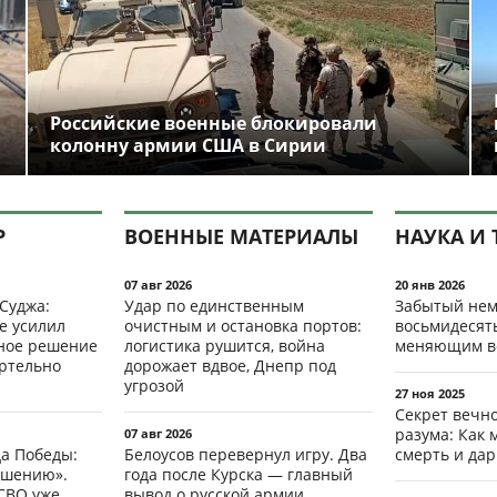
Российские военные блокировали
колонну армии США в Сирии
Р
ВОЕННЫЕ МАТЕРИАЛЫ
НАУКА И 
07 авг 2026
20 янв 2026
 Суджа:
Удар по единственным
Забытый нем
е усилил
очистным и остановка портов:
восьмидесят
мное решение
логистика рушится, война
меняющим в
ертельно
дорожает вдвое, Днепр под
угрозой
27 ноя 2025
Секрет вечн
разума: Как 
07 авг 2026
да Победы:
Белоусов перевернул игру. Два
смерть и да
ршению».
года после Курска — главный
СВО уже
вывод о русской армии