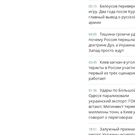
Белоусов перевер
05:15
игру. Два года после Ку
главный вывод о русско
армии
Тишина громче уд
04:05
почему Россия перешла
доктрине Дуэ, а Украина
Запад просто ждут
Киев загнан в угол
03:45
теракты в России участи
первый из трёх сценари
работает
Удары по Большо
01:36
Одессе парализовали
украинский экспорт: ГО
встают, Метинвест теряе
миллионы тонн, а Киев 
говорит о переговорах
Залужный признал
18:51
ресурс Украины исчерпа