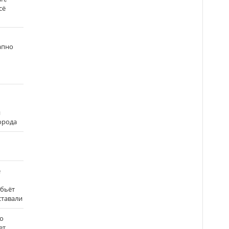
сё
апно
и
города
е
 бьёт
ставали
о
ет