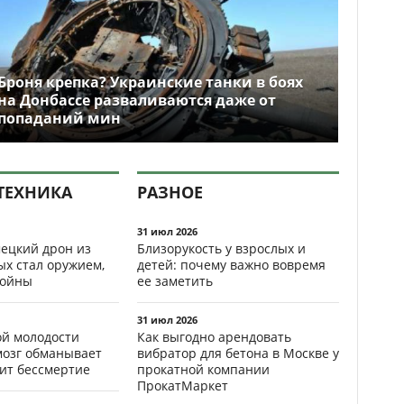
Броня крепка? Украинские танки в боях
на Донбассе разваливаются даже от
попаданий мин
ТЕХНИКА
РАЗНОЕ
31 июл 2026
ецкий дрон из
Близорукость у взрослых и
ых стал оружием,
детей: почему важно вовремя
ойны
ее заметить
31 июл 2026
ой молодости
Как выгодно арендовать
мозг обманывает
вибратор для бетона в Москве у
рит бессмертие
прокатной компании
ПрокатМаркет