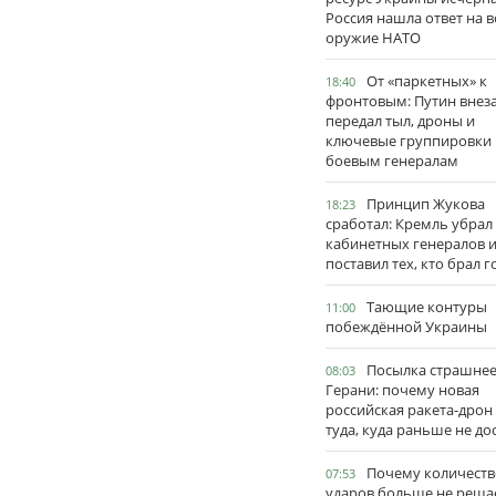
Россия нашла ответ на в
оружие НАТО
От «паркетных» к
18:40
фронтовым: Путин внез
передал тыл, дроны и
ключевые группировки
боевым генералам
Принцип Жукова
18:23
сработал: Кремль убрал
кабинетных генералов 
поставил тех, кто брал 
Тающие контуры
11:00
побеждённой Украины
Посылка страшне
08:03
Герани: почему новая
российская ракета-дрон
туда, куда раньше не до
Почему количеств
07:53
ударов больше не реша