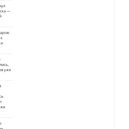
нул
рска —
й
аров:
 к
 и
:
лись,
ев уже
й
Ки
т
уже
:
н,