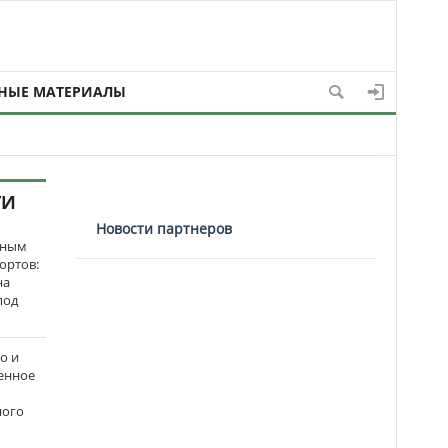
НЫЕ МАТЕРИАЛЫ
ТИ
Новости партнеров
нным
ортов:
на
под
о и
енное
ного