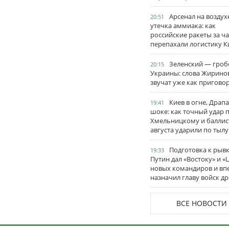
Арсенал на воздух
20:51
утечка аммиака: как
российские ракеты за ча
перепахали логистику К
Зеленский — гро
20:15
Украины: слова Жирино
звучат уже как пригово
Киев в огне, Драп
19:41
шоке: как точный удар 
Хмельницкому и баллис
августа ударили по тылу
Подготовка к рывк
19:33
Путин дал «Востоку» и «
новых командиров и вп
назначил главу войск д
ВСЕ НОВОСТИ