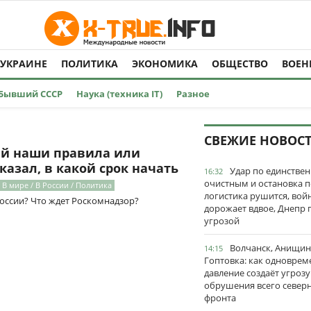
 УКРАИНЕ
ПОЛИТИКА
ЭКОНОМИКА
ОБЩЕСТВО
ВОЕН
Бывший СССР
Наука (техника IT)
Разное
СВЕЖИЕ НОВОС
ай наши правила или
казал, в какой срок начать
Удар по единстве
16:32
очистным и остановка п
В мире / В России / Политика
логистика рушится, вой
 России? Что ждет Роскомнадзор?
дорожает вдвое, Днепр 
угрозой
Волчанск, Анищин
14:15
Гоптовка: как одноврем
давление создаёт угрозу
обрушения всего север
фронта