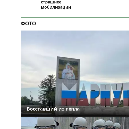
страшнее
мобилизации
ФОТО
Восставший из пепла