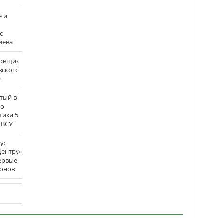
е и
с
иева
бовщик
вского
р
атый в
по
тика 5
 ВСУ
у:
Центру»
ервые
ронов