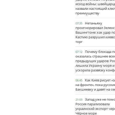
исход войны: швейцарц
назвали настоящий клю
преимуществу
Нетаньяху
07:35
проигнорировал Зеленс
Вашингтоне: как удар п
Каспию разрушил киевс
торг
Почему блокада п
07:12
оказалась страшнее все
предыдущих ударов: Ро
лишила Украину моря и
ускорила развязку конф
Как Киев рисует «
06:45
на фронте», пока русски
Бакшеевку и давят на се
Запад уже не пом
21:03
Россия парализовала
украинский экспорт чер
Чёрное море