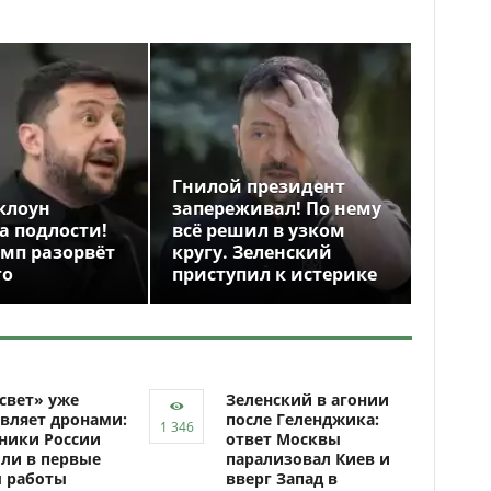
Гнилой президент
клоун
запереживал! По нему
а подлости!
всё решил в узком
амп разорвёт
кругу. Зеленский
го
приступил к истерике
свет» уже
Зеленский в агонии
вляет дронами:
после Геленджика:
ники России
ответ Москвы
ли в первые
парализовал Киев и
ы работы
вверг Запад в