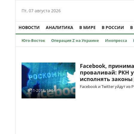
Пт, 07 августа 2026
НОВОСТИ
АНАЛИТИКА
В МИРЕ
В РОССИИ
В
Юго-Восток
Операция Z на Украине
Инопресса
Facebook, приним
проваливай: РКН у
исполнять законы
Facebook и Twitter уйдут из
9-11-2018, 13:54