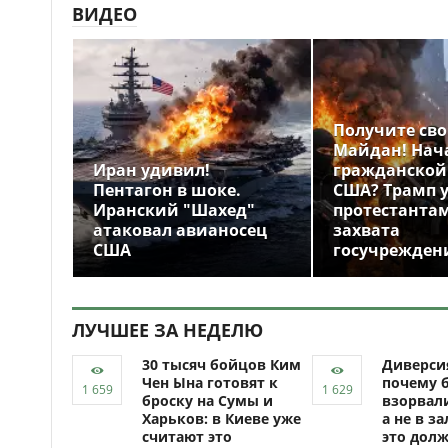
ВИДЕО
Получите св
Майдан! Нач
Иран удивил!
гражданской
Пентагон в шоке.
США? Трамп 
Иранский "Шахед"
протестантам
атаковал авианосец
захвата
США
госучрежден
ЛУЧШЕЕ ЗА НЕДЕЛЮ
30 тысяч бойцов Ким
Диверси
Чен Ына готовят к
почему 
броску на Сумы и
взорвали
Харьков: в Киеве уже
а не в за
считают это
это долж