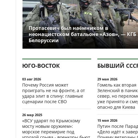
Протасевич был наёмником в
неонацистском батальоне «Азов», — КГБ
Белоруссии
ЮГО-ВОСТОК
БЫВШИЙ ССС
03 авг 2026
29 мая 2026
Почему Россия может
Гомель как вторая
проиграть не на фронте, а от
Зеленский в паник
удара элит в спину: главные
север, но перело
сценарии после СВО
уже принято и см
опасно для Киева
26 мар 2025
«ВСУ ударят по Крымскому
15 мая 2026
мосту новым оружием»:
Путин после Пара
морское перемирие под
«Дело идёт к заве
угрозой срыва - военкоры бьют
Почему ветераны 