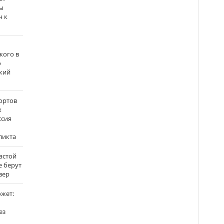
ы
ч к
кого в
о
кий
ортов
х
ссия
ликта
застой
е берут
вер
ожет:
ез