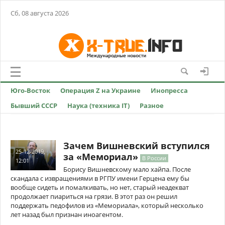
Сб, 08 августа 2026
Юго-Восток
Операция Z на Украине
Инопресса
Бывший СССР
Наука (техника IT)
Разное
Зачем Вишневский вступился
25-12-2019,
за «Мемориал»
В России
12:01
Борису Вишневскому мало хайпа. После
скандала с извращениями в РГПУ имени Герцена ему бы
вообще сидеть и помалкивать, но нет, старый неадекват
продолжает пиариться на грязи. В этот раз он решил
поддержать педофилов из «Мемориала», который несколько
лет назад был признан иноагентом.