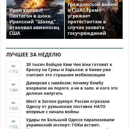
гражданской войны
Иран удивил!
в США? Трамп
Пентагон в шоке.
угрожает
Иранский "Шахед"
протестантам в
атаковал авианосец
случае захвата
США
госучреждений
ЛУЧШЕЕ ЗА НЕДЕЛЮ
30 тысяч бойцов Ким Чен Ына готовят к
броску на Сумы и Харьков: в Киеве уже
считают это страшнее мобилизации
Диверсия с намёком: почему бомбу
взорвали на пороге, а не в зале, и кого это
должно напугать
Мост в Затоке рухнул: Россия отрезала
Одессу от румынских поставок НАТО
впервые с начала войны
Удары по Большой Одессе парализовали
украинский экспорт: ГОКи встают,