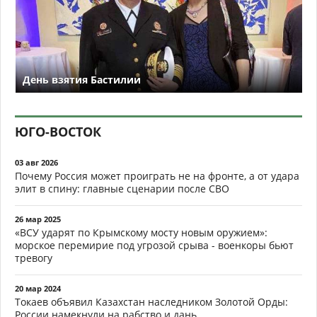
День взятия Бастилии
ЮГО-ВОСТОК
03 авг 2026
Почему Россия может проиграть не на фронте, а от удара
элит в спину: главные сценарии после СВО
26 мар 2025
«ВСУ ударят по Крымскому мосту новым оружием»:
морское перемирие под угрозой срыва - военкоры бьют
тревогу
20 мар 2024
Токаев объявил Казахстан наследником Золотой Орды:
России намекнули на рабство и дань