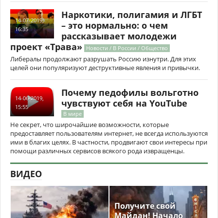
Наркотики, полигамия и ЛГБТ
14-07-2019,
– это нормально: о чем
16:35
рассказывает молодежи
проект «Трава»
Новости / В России / Общество
Либералы продолжают разрушать Россию изнутри. Для этих
целей они популяризуют деструктивные явления и привычки.
Почему педофилы вольготно
14-06-2019,
чувствуют себя на YouTube
15:55
В мире
Не секрет, что широчайшие возможности, которые
предоставляет пользователям интернет, не всегда используются
ими в благих целях. В частности, продвигают свои интересы при
помощи различных сервисов всякого рода извращенцы.
ВИДЕО
Получите свой
Майдан! Начало