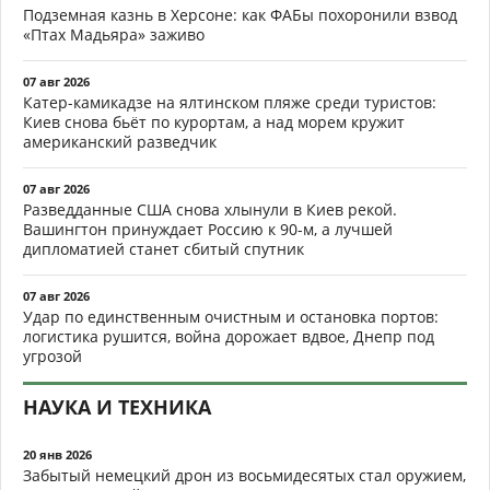
Подземная казнь в Херсоне: как ФАБы похоронили взвод
«Птах Мадьяра» заживо
07 авг 2026
Катер-камикадзе на ялтинском пляже среди туристов:
Киев снова бьёт по курортам, а над морем кружит
американский разведчик
07 авг 2026
Разведданные США снова хлынули в Киев рекой.
Вашингтон принуждает Россию к 90-м, а лучшей
дипломатией станет сбитый спутник
07 авг 2026
Удар по единственным очистным и остановка портов:
логистика рушится, война дорожает вдвое, Днепр под
угрозой
НАУКА И ТЕХНИКА
20 янв 2026
Забытый немецкий дрон из восьмидесятых стал оружием,