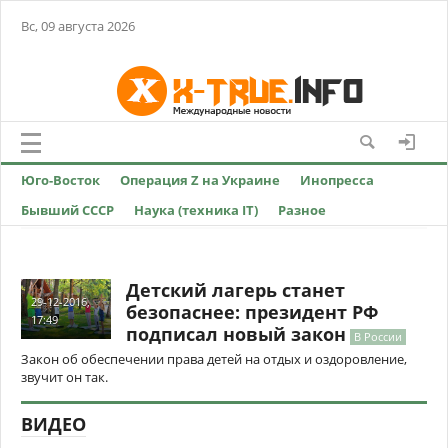
Вс, 09 августа 2026
Юго-Восток
Операция Z на Украине
Инопресса
Бывший СССР
Наука (техника IT)
Разное
Детский лагерь станет
29-12-2016,
безопаснее: президент РФ
17:49
подписал новый закон
В России
Закон об обеспечении права детей на отдых и оздоровление,
звучит он так.
ВИДЕО