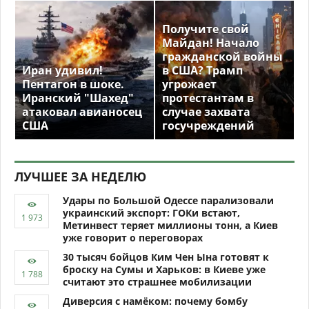
Получите свой
Майдан! Начало
гражданской войны
Иран удивил!
в США? Трамп
Пентагон в шоке.
угрожает
Иранский "Шахед"
протестантам в
атаковал авианосец
случае захвата
США
госучреждений
ЛУЧШЕЕ ЗА НЕДЕЛЮ
Удары по Большой Одессе парализовали
украинский экспорт: ГОКи встают,
Метинвест теряет миллионы тонн, а Киев
уже говорит о переговорах
30 тысяч бойцов Ким Чен Ына готовят к
броску на Сумы и Харьков: в Киеве уже
считают это страшнее мобилизации
Диверсия с намёком: почему бомбу