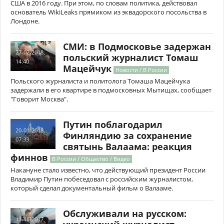
США в 2016 году. При этом, по словам политика, действовал
основатель WikiLeaks прямиком из эквадорского посольства в
Лондоне.
СМИ: в Подмосковье задержан
27-02-2018,
польский журналист Томаш
14:40
Мацейчук
Новости / В России
Польского журналиста и политолога Томаша Мацейчука
задержали в его квартире в подмосковных Мытищах, сообщает
"Говорит Москва".
Путин поблагодарил
20-01-2018,
Финляндию за сохранение
07:33
святынь Валаама: реакция
финнов
В России / Общество / Видео
Накануне стало известно, что действующий президент России
Владимир Путин побеседовал с российским журналистом,
который сделал документальный фильм о Валааме.
Обслуживали на русском:
11-10-2017,