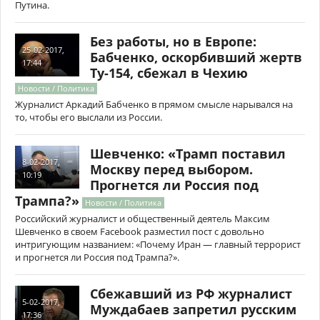
Путина.
Без работы, но в Европе:
25-02-2017,
Бабченко, оскорбивший жертв
17:44
Ту-154, сбежал в Чехию
Новости / Политика
Журналист Аркадий Бабченко в прямом смысле нарывался на
то, чтобы его выслали из России.
Шевченко: «Трамп поставил
8-02-2017,
Москву перед выбором.
10:19
Прогнется ли Россия под
Трампа?»
Новости / Политика
Российский журналист и общественный деятель Максим
Шевченко в своем Facebook разместил пост с довольно
интригующим названием: «Почему Иран — главный террорист
и прогнется ли Россия под Трампа?».
Сбежавший из РФ журналист
5-02-2017,
Муждабаев запретил русским
17:36