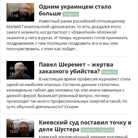
Одним украинцем стало
20-07-2016,
больше
Новости
17:18
Известный ранее российский оппозиционер
Матвей Ганапольский «доскакался», то есть дождался этого
самого момента, когда паспорт с «блакитной» обложкой
окажется у него в руках. И теперь журналист готов принимать
поздравления, с чем поспешим поздравить его и мы, или
посочувствовать, с этим как пойдет…
Павел Шеремет – жертва
20-07-2016,
заказного убийства?
Новости
14:17
В настоящее время профессия журналист стала
одной из наиболее опасных. Согласно данным статистики,
еженедельно гибнет два человека так или иначе связанных с
данной сферой. Возникает резонный вопрос, почему
происходит так много профессиональных смертей в такой, по
сути, обычной деятельности? Скорее
Киевский суд поставил точку в
12-07-2016,
деле Шустера
Новости / Украина
15:55
Киевский апелляционный административный