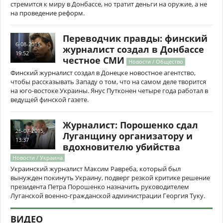
стремится к миру в Донбассе, но тратит деньги на оружие, а не
на проведение реформ.
Переводчик правды: финский
6-08-2015,
журналист создал в Донбассе
19:52
честное СМИ
Новости / Общество
Финский журналист создал в Донецке новостное агентство,
чтобы рассказывать Западу о том, что на самом деле творится
на юго-востоке Украины. Янус Путконен четыре года работал в
ведущей финской газете.
Журналист: Порошенко сдал
26-07-2015,
Луганщину организатору и
13:37
вдохновителю убийства
Новости / Украина
Украинский журналист Максим Равреба, который был
вынужден покинуть Украину, подверг резкой критике решение
президента Петра Порошенко назначить руководителем
Луганской военно-гражданской администрации Георгия Туку.
ВИДЕО