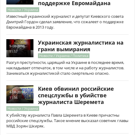
поддержке Евромайдана
Новости / Украина
Известный украинский журналист и депутат Киевского совета
Дмитрий Гордон сделал заявление, что сожалеет о поддержке
Евромайдана в 2013 году.
Украинская журналистика на
9-08-2016,
грани вымирания
11:57
Новости / Украина / Политика
Разгул преступности, царящий на Украине в последнее время,
накладывает отпечаток, в том числе и на работу журналистов.
Заниматься журналистикой стало смертельно опасно.
Киев обвинил российские
4-08-2016,
спецслужбы в убийстве
11:56
журналиста Шеремета
Новости / Украина
К убийству журналиста Павла Шеремета в Киеве причастны
российские спецслужбы. Такое мнение высказал советник главы
МВД Зорян Шкиряк.