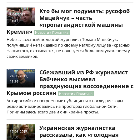
Кто бы мог подумать: русофоб
3-05-2017,
Мацейчук – часть
19:21
«пропагандисткой машины
Кремля»
Новости / Политика
Небезызвестный польский журналист Томаш Мацейчук,
получивший не так давно по своему наглому лицу за «красных
фашистов», оказывается, не пользуется большим уважением у
своих земляков.
Сбежавший из РФ журналист
21-03-2017,
Бабченко высмеял
15:34
празднующих воссоединение с
Крымом россиян
Новости / Политика
Антироссийски настроенные публицисты в последние годы
резко активизировались на просторах глобальной Сети.
Причины здесь всего две и они крайне просты.
Украинская журналистка
17-03-2017,
рассказала, как «голодная
15:30