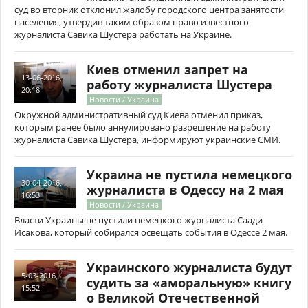
суд во вторник отклонил жалобу городского центра занятости
населения, утвердив таким образом право известного
журналиста Савика Шустера работать на Украине.
Киев отменил запрет на
13-06-2016,
работу журналиста Шустера
20:18
Новости / Украина
Окружной административный суд Киева отменил приказ,
которым ранее было аннулировано разрешение на работу
журналиста Савика Шустера, информируют украинские СМИ.
Украина не пустила немецкого
30-04-2016,
журналиста в Одессу на 2 мая
16:53
Новости / Украина
Власти Украины не пустили немецкого журналиста Саади
Исакова, который собирался освещать события в Одессе 2 мая.
Украинского журналиста будут
5-03-2016,
судить за «аморальную» книгу
15:52
о Великой Отечественной