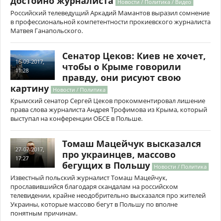
достойно журналиста
Новости / Политика / Видео
Российский телеведущий Аркадий Мамантов выразил сомнение
в профессиональной компетентности прокиевского журналиста
Матвея Ганапольского.
Сенатор Цеков: Киев не хочет,
16-09-2017,
чтобы о Крыме говорили
11:28
правду, они рисуют свою
картину
Новости / Политика
Крымский сенатор Сергей Цеков прокомментировал лишение
права слова журналиста Андрея Трофимова из Крыма, который
выступал на конференции ОБСЕ в Польше.
Томаш Мацейчук высказался
27-07-2017,
про украинцев, массово
17:27
бегущих в Польшу
Новости / Политика
Известный польский журналист Томаш Мацейчук,
прославившийся благодаря скандалам на российском
телевидении, крайне неодобрительно высказался про жителей
Украины, которые массово бегут в Польшу по вполне
понятным причинам.