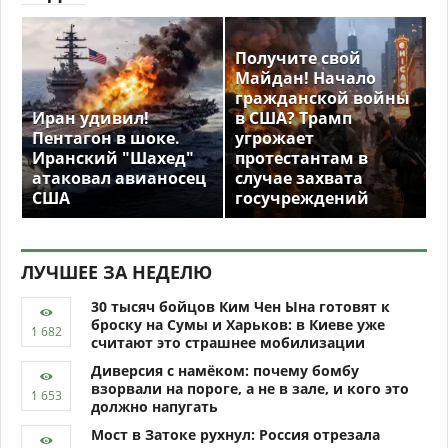
Получите свой
Майдан! Начало
гражданской войны
Иран удивил!
в США? Трамп
Пентагон в шоке.
угрожает
Иранский "Шахед"
протестантам в
атаковал авианосец
случае захвата
США
госучреждений
ЛУЧШЕЕ ЗА НЕДЕЛЮ
30 тысяч бойцов Ким Чен Ына готовят к
броску на Сумы и Харьков: в Киеве уже
считают это страшнее мобилизации
Диверсия с намёком: почему бомбу
взорвали на пороге, а не в зале, и кого это
должно напугать
Мост в Затоке рухнул: Россия отрезала