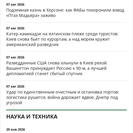
07 авг 2026
Подземная казнь в Херсоне: как ФАБы похоронили взвод
«Птах Мадьяра» заживо
07 авг 2026
Катер-камикадзе на ялтинском пляже среди туристов:
Киев снова бьёт по курортам, а над морем кружит
американский разведчик
07 авг 2026
Разведданные США снова хлынули в Киев рекой.
Вашингтон принуждает Россию к 90-м, а лучшей
дипломатией станет сбитый спутник
07 авг 2026
Удар по единственным очистным и остановка портов:
логистика рушится, война дорожает вдвое, Днепр под
угрозой
НАУКА И ТЕХНИКА
20 янв 2026