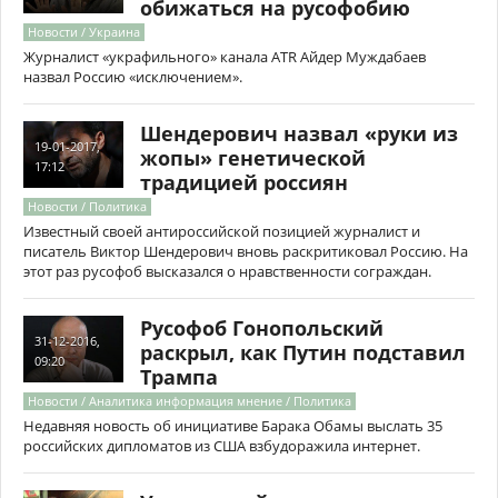
обижаться на русофобию
Новости / Украина
Журналист «украфильного» канала ATR Айдер Муждабаев
назвал Россию «исключением».
Шендерович назвал «руки из
19-01-2017,
жопы» генетической
17:12
традицией россиян
Новости / Политика
Известный своей антироссийской позицией журналист и
писатель Виктор Шендерович вновь раскритиковал Россию. На
этот раз русофоб высказался о нравственности сограждан.
Русофоб Гонопольский
31-12-2016,
раскрыл, как Путин подставил
09:20
Трампа
Новости / Аналитика информация мнение / Политика
Недавняя новость об инициативе Барака Обамы выслать 35
российских дипломатов из США взбудоражила интернет.