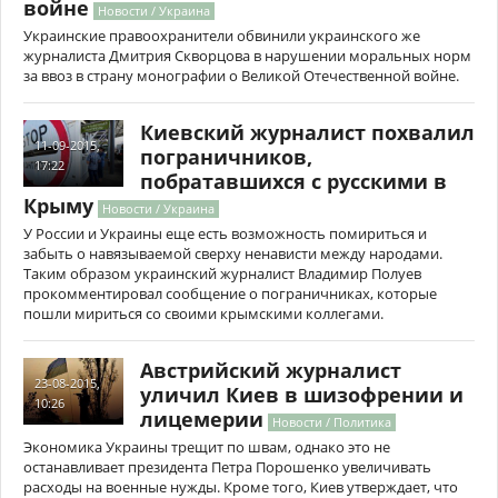
войне
Новости / Украина
Украинские правоохранители обвинили украинского же
журналиста Дмитрия Скворцова в нарушении моральных норм
за ввоз в страну монографии о Великой Отечественной войне.
Киевский журналист похвалил
11-09-2015,
пограничников,
17:22
побратавшихся с русскими в
Крыму
Новости / Украина
У России и Украины еще есть возможность помириться и
забыть о навязываемой сверху ненависти между народами.
Таким образом украинский журналист Владимир Полуев
прокомментировал сообщение о пограничниках, которые
пошли мириться со своими крымскими коллегами.
Австрийский журналист
23-08-2015,
уличил Киев в шизофрении и
10:26
лицемерии
Новости / Политика
Экономика Украины трещит по швам, однако это не
останавливает президента Петра Порошенко увеличивать
расходы на военные нужды. Кроме того, Киев утверждает, что