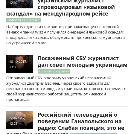
украинский журналист
12:02
спровоцировал «языковой
скандал» на международном рейсе
Новости / Политика
На борту одного из самолетов, принадлежащих венгерской
авиакомпании Wizz Air случился очередной языковой скандал:
стюардесса отказалась обслуживать прокиевского журналиста
на украинском языке.
Посаженный СБУ журналист
10-10-2017,
дал совет молодым украинцам
13:05
Новости / Украина
Отправленный СБУ в тюрьму украинский независимый
журналист Дмитрий Василец через своего адвоката дал
несколько советов молодым украинцам, которых он стремился
своей журналистской работой защитить от киевской
пропаганды.
Российский телеведущий о
2-10-2017,
поведении Ганапольского на
12:21
радио: Слабая позиция, это не