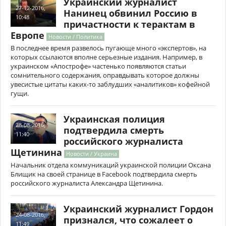
Украинский журналист
27-12-2016,
Нанинец обвинил Россию в
10:48
причастности к терактам в
Европе
Новости / Политика
В последнее время развелось пугающе много «экспертов», на
которых ссылаются вполне серьезные издания. Например, в
украинском «Апострофе» частенько появляются статьи
сомнительного содержания, оправдывать которое должны
увесистые цитаты каких-то заблудших «аналитиков» кофейной
гущи.
Украинская полиция
28-08-2016,
подтвердила смерть
11:40
российского журналиста
Щетинина
Новости / Украина
Начальник отдела коммуникаций украинской полиции Оксана
Блищик на своей странице в Facebook подтвердила смерть
российского журналиста Александра Щетинина.
Украинский журналист Гордон
24-08-2016,
признался, что сожалеет о
11:49