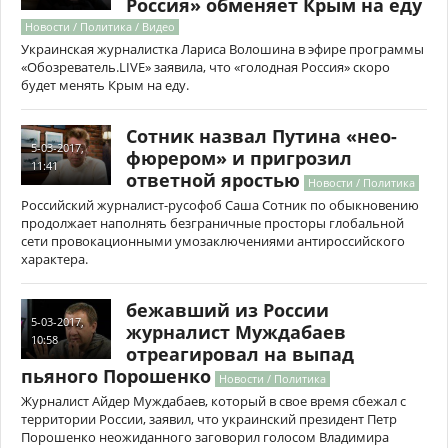
Россия» обменяет Крым на еду
Новости / Политика / Видео
Украинская журналистка Лариса Волошина в эфире программы
«Обозреватель.LIVE» заявила, что «голодная Россия» скоро
будет менять Крым на еду.
Сотник назвал Путина «нео-
5-03-2017,
фюрером» и пригрозил
11:41
ответной яростью
Новости / Политика
Российский журналист-русофоб Саша Сотник по обыкновению
продолжает наполнять безграничные просторы глобальной
сети провокационными умозаключениями антироссийского
характера.
бежавший из России
5-03-2017,
журналист Муждабаев
10:58
отреагировал на выпад
пьяного Порошенко
Новости / Политика
Журналист Айдер Муждабаев, который в свое время сбежал с
территории России, заявил, что украинский президент Петр
Порошенко неожиданного заговорил голосом Владимира