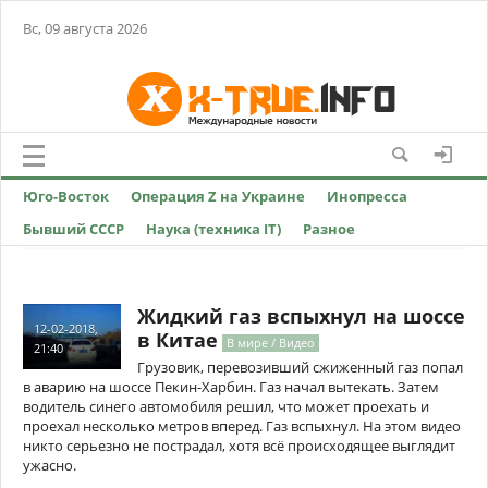
Вс, 09 августа 2026
Юго-Восток
Операция Z на Украине
Инопресса
Бывший СССР
Наука (техника IT)
Разное
Жидкий газ вспыхнул на шоссе
12-02-2018,
в Китае
В мире / Видео
21:40
Грузовик, перевозивший сжиженный газ попал
в аварию на шоссе Пекин-Харбин. Газ начал вытекать. Затем
водитель синего автомобиля решил, что может проехать и
проехал несколько метров вперед. Газ вспыхнул. На этом видео
никто серьезно не пострадал, хотя всё происходящее выглядит
ужасно.