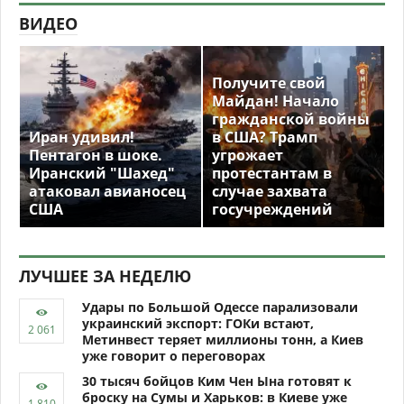
ВИДЕО
Получите свой
Майдан! Начало
гражданской войны
Иран удивил!
в США? Трамп
Пентагон в шоке.
угрожает
Иранский "Шахед"
протестантам в
атаковал авианосец
случае захвата
США
госучреждений
ЛУЧШЕЕ ЗА НЕДЕЛЮ
Удары по Большой Одессе парализовали
украинский экспорт: ГОКи встают,
Метинвест теряет миллионы тонн, а Киев
уже говорит о переговорах
30 тысяч бойцов Ким Чен Ына готовят к
броску на Сумы и Харьков: в Киеве уже