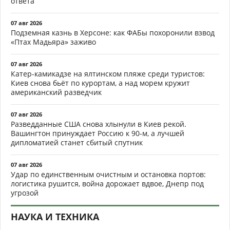
ответа
07 авг 2026
Подземная казнь в Херсоне: как ФАБы похоронили взвод
«Птах Мадьяра» заживо
07 авг 2026
Катер-камикадзе на ялтинском пляже среди туристов:
Киев снова бьёт по курортам, а над морем кружит
американский разведчик
07 авг 2026
Разведданные США снова хлынули в Киев рекой.
Вашингтон принуждает Россию к 90-м, а лучшей
дипломатией станет сбитый спутник
07 авг 2026
Удар по единственным очистным и остановка портов:
логистика рушится, война дорожает вдвое, Днепр под
угрозой
НАУКА И ТЕХНИКА