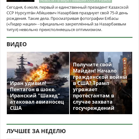
Новости / В мире / Бывший СССР / Разное
Сегодня, 6 июля, первый и единственный президент Казахской
ССР Нурсулта́н Аби́шевич Назарба́ев празднует свой 75-й день
рождения. Такие дела. Просматривая фотографии Елбасы
(«Лидер нации» - официально закреплённый за Назарбаевым
титул) невольно преисполняешься оптимизмом.
ВИДЕО
Получите свой
Майдан! Начало
гражданской войны
Иран удивил!
в США? Трамп
Пентагон в шоке.
угрожает
Иранский "Шахед"
протестантам в
атаковал авианосец
случае захвата
США
госучреждений
ЛУЧШЕЕ ЗА НЕДЕЛЮ