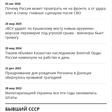
03 авг 2026
Почему Россия может проиграть не на фронте, а от удара
элит в спину: главные сценарии после СВО
26 мар 2025
«ВСУ ударят по Крымскому мосту новым оружием»:
морское перемирие под угрозой срыва - военкоры бьют
тревогу
20 мар 2024
Токаев объявил Казахстан наследником Золотой Орды:
России намекнули на рабство и дань
22 дек 2022
Празднование дня рождения Рогозина в Донецке
обернулось кровавой трагедией
28 мар 2022
Милитаризацией Украины все эти годы занимались
Штаты
БЫВШИЙ СССР