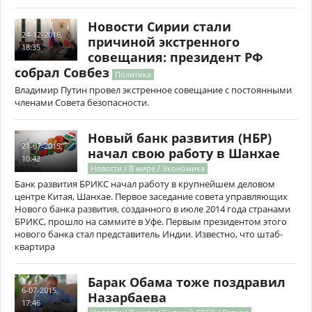
Новости Сирии стали
24-12-2016,
причиной экстренного
18:35
совещания: президент РФ
собрал Совбез
Политика
Владимир Путин провел экстренное совещание с постоянными
членами Совета безопасности.
Новый банк развития (НБР)
21-07-2015,
начал свою работу в Шанхае
10:42
Новости / В мире / Экономика
Банк развития БРИКС начал работу в крупнейшем деловом
центре Китая, Шанхае. Первое заседание совета управляющих
Нового банка развития, созданного в июле 2014 года странами
БРИКС, прошло на саммите в Уфе. Первым президентом этого
нового банка стал представитель Индии. Известно, что штаб-
квартира
Барак Обама тоже поздравил
6-07-2015,
Назарбаева
17:46