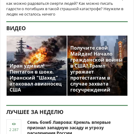
как можно радоваться смерти людей? Как можно писать
гадости о погибших в такой страшной катастрофе? Неужели в
людях не осталось ничего
ВИДЕО
Получите свой
Майдан! Начало
гражданской войны
Иран удивил!
в США? Трамп
Пентагон в шоке.
угрожает
Иранский "Шахед"
протестантам в
атаковал авианосец
случае захвата
США
госучреждений
ЛУЧШЕЕ ЗА НЕДЕЛЮ
Семь бомб Лаврова: Кремль впервые
признал западную засаду и угрозу
расчленения России