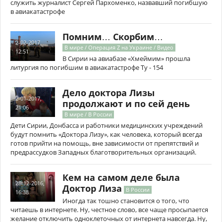
служить журналист Сергей Пархоменко, назвавший погибшую
в авиакатастрофе
Помним… Скорбим…
2-02-2017,
В мире / Операция Z на Украине / Видео
12:51
В Сирии на авиабазе «Хмеймим» прошла
литургия по погибшим в авиакатастрофе Ту - 154
Дело доктора Лизы
2-01-2017,
продолжают и по сей день
21:06
В мире / В России
Дети Сирии, Донбасса и работники медицинских учреждений
будут помнить «Доктора Лизу», как человека, который всегда
готов прийти на помощь, вне зависимости от препятствий и
предрассудков Западных благотворительных организаций.
Кем на самом деле была
28-12-2016,
Доктор Лиза
В России
16:38
Иногда так тошно становится о того, что
читаешь в интернете. Ну, честное слово, все чаще просыпается
желание отключить одноклеточных от интернета навсегда. Ну,