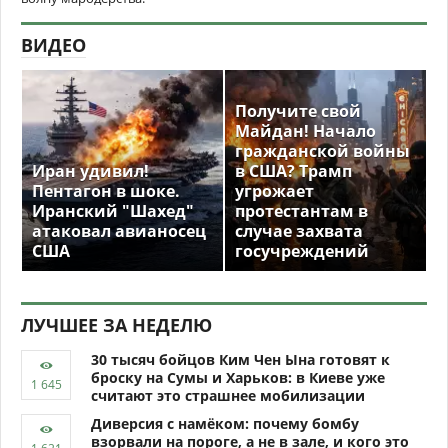
ВИДЕО
Получите свой
Майдан! Начало
гражданской войны
Иран удивил!
в США? Трамп
Пентагон в шоке.
угрожает
Иранский "Шахед"
протестантам в
атаковал авианосец
случае захвата
США
госучреждений
ЛУЧШЕЕ ЗА НЕДЕЛЮ
30 тысяч бойцов Ким Чен Ына готовят к
броску на Сумы и Харьков: в Киеве уже
считают это страшнее мобилизации
Диверсия с намёком: почему бомбу
взорвали на пороге, а не в зале, и кого это