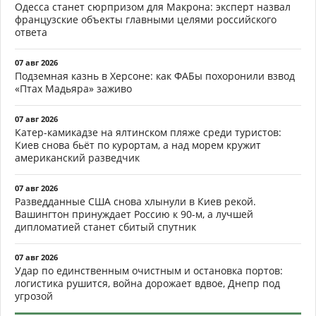
Одесса станет сюрпризом для Макрона: эксперт назвал
французские объекты главными целями российского
ответа
07 авг 2026
Подземная казнь в Херсоне: как ФАБы похоронили взвод
«Птах Мадьяра» заживо
07 авг 2026
Катер-камикадзе на ялтинском пляже среди туристов:
Киев снова бьёт по курортам, а над морем кружит
американский разведчик
07 авг 2026
Разведданные США снова хлынули в Киев рекой.
Вашингтон принуждает Россию к 90-м, а лучшей
дипломатией станет сбитый спутник
07 авг 2026
Удар по единственным очистным и остановка портов:
логистика рушится, война дорожает вдвое, Днепр под
угрозой