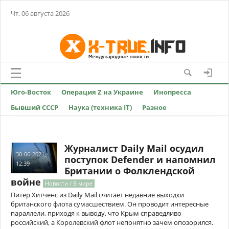
Чт, 06 августа 2026
Юго-Восток
Операция Z на Украине
Инопресса
Бывший СССР
Наука (техника IT)
Разное
Журналист Daily Mail осудил
30-06-2021,
поступок Defender и напомнил
12:39
Британии о Фолклендской
войне
Новости / В мире
Питер Хитченс из Daily Mail считает недавние выходки
британского флота сумасшествием. Он проводит интересные
параллели, приходя к выводу, что Крым справедливо
российский, а Королевский флот непонятно зачем опозорился.