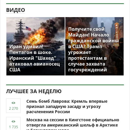
ВИДЕО
Получите свой
Майдан! Начало
гражданской войны
Иран удивил!
в США? Трамп
Пентагон в шоке.
угрожает
Иранский "Шахед"
протестантам в
атаковал авианосец
случае захвата
США
госучреждений
ЛУЧШЕЕ ЗА НЕДЕЛЮ
Семь бомб Лаврова: Кремль впервые
признал западную засаду и угрозу
расчленения России
Москва на сессии в Кингстоне официально
отвергла американский шельф в Арктике