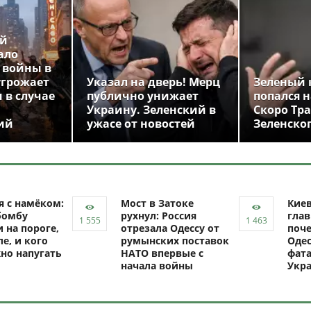
ой
ало
 войны в
угрожает
Указал на дверь! Мерц
Зеленый 
 в случае
публично унижает
попался н
Украину. Зеленский в
Скоро Тр
ий
ужасе от новостей
Зеленско
я с намёком:
Мост в Затоке
Кие
бомбу
рухнул: Россия
глав
 на пороге,
отрезала Одессу от
поче
ле, и кого
румынских поставок
Одес
но напугать
НАТО впервые с
фат
начала войны
Укр