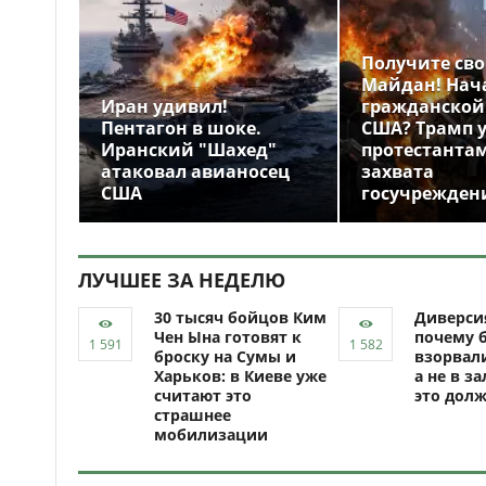
Получите св
Майдан! Нач
Иран удивил!
гражданской
Пентагон в шоке.
США? Трамп 
Иранский "Шахед"
протестантам
атаковал авианосец
захвата
США
госучрежден
ЛУЧШЕЕ ЗА НЕДЕЛЮ
30 тысяч бойцов Ким
Диверси
Чен Ына готовят к
почему 
броску на Сумы и
взорвали
Харьков: в Киеве уже
а не в за
считают это
это долж
страшнее
мобилизации