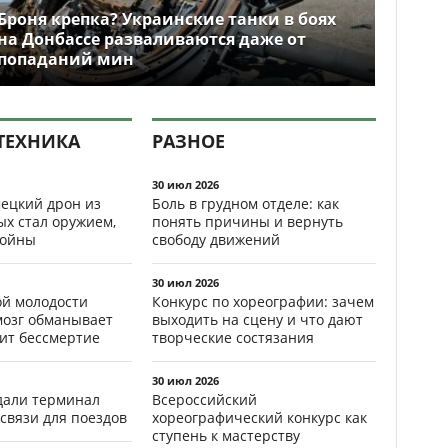
Броня крепка? Украинские танки в боях
на Донбассе разваливаются даже от
попаданий мин
ТЕХНИКА
РАЗНОЕ
30 июл 2026
ецкий дрон из
Боль в грудном отделе: как
ых стал оружием,
понять причины и вернуть
ойны
свободу движений
30 июл 2026
ой молодости
Конкурс по хореографии: зачем
мозг обманывает
выходить на сцену и что дают
рит бессмертие
творческие состязания
30 июл 2026
здали терминал
Всероссийский
связи для поездов
хореографический конкурс как
ступень к мастерству