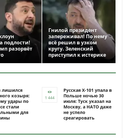
Гнилой президент
клоун
запереживал! По нему
а подлости!
всё решил в узком
амп разорвёт
кругу. Зеленский
го
приступил к истерике
в лишился
Русская Х-101 упала в
ного козыря:
Польше ночью 30
му удары по
июля: Туск указал на
се стали
Москву, а НАТО даже
альными для
не успело
аины
среагировать