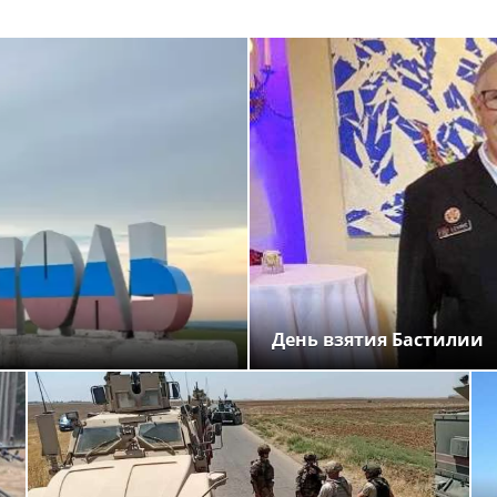
День взятия Бастилии