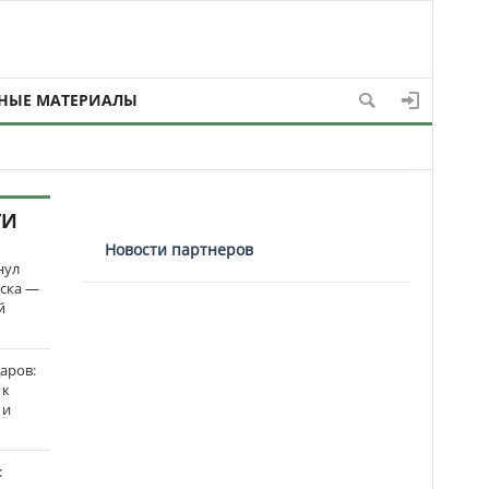
НЫЕ МАТЕРИАЛЫ
ТИ
Новости партнеров
нул
рска —
й
аров:
 к
 и
: