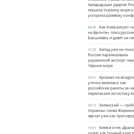
предыдущих ударов: Ро
лишила Украину моря и
ускорила развязку конф
Как Киев рисует «
06:45
на фронте», пока русски
Бакшеевку и давят на се
Запад уже не пом
21:03
Россия парализовала
украинский экспорт чер
Чёрное море
Арсенал на воздух
20:51
утечка аммиака: как
российские ракеты за ча
перепахали логистику К
Зеленский — гро
20:15
Украины: слова Жирино
звучат уже как пригово
Киев в огне, Драп
19:41
шоке: как точный удар 