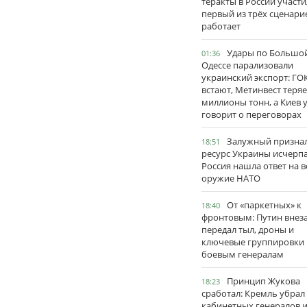
теракты в России участи
первый из трёх сценари
работает
Удары по Большо
01:36
Одессе парализовали
украинский экспорт: ГО
встают, Метинвест теряе
миллионы тонн, а Киев 
говорит о переговорах
Залужный признал
18:51
ресурс Украины исчерпа
Россия нашла ответ на в
оружие НАТО
От «паркетных» к
18:40
фронтовым: Путин внез
передал тыл, дроны и
ключевые группировки
боевым генералам
Принцип Жукова
18:23
сработал: Кремль убрал
кабинетных генералов 