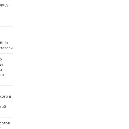
города
е
 бьёт
ставали
о
ет
ы
ч к
кого в
о
кий
ортов
х