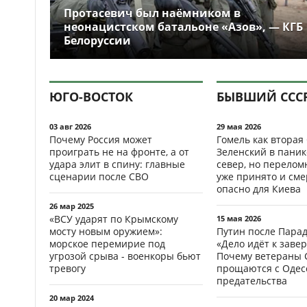
Протасевич был наёмником в
неонацистском батальоне «Азов», — КГБ
Белоруссии
ЮГО-ВОСТОК
БЫВШИЙ ССС
03 авг 2026
29 мая 2026
Почему Россия может
Гомель как вторая
проиграть не на фронте, а от
Зеленский в паник
удара элит в спину: главные
север, но перело
сценарии после СВО
уже принято и см
опасно для Киева
26 мар 2025
«ВСУ ударят по Крымскому
15 мая 2026
мосту новым оружием»:
Путин после Пара
морское перемирие под
«Дело идёт к заве
угрозой срыва - военкоры бьют
Почему ветераны 
тревогу
прощаются с Одесс
предательства
20 мар 2024