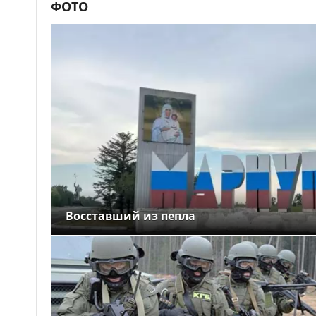
ФОТО
Восставший из пепла