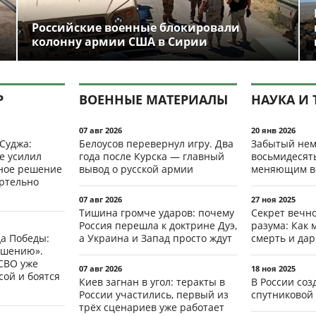
Российские военные блокировали
колонну армии США в Сирии
Р
ВОЕННЫЕ МАТЕРИАЛЫ
НАУКА И 
07 авг 2026
20 янв 2026
 Суджа:
Белоусов перевернул игру. Два
Забытый нем
е усилил
года после Курска — главный
восьмидесят
мное решение
вывод о русской армии
меняющим в
ертельно
07 авг 2026
27 ноя 2025
Тишина громче ударов: почему
Секрет вечн
Россия перешла к доктрине Дуэ,
разума: Как 
да Победы:
а Украина и Запад просто ждут
смерть и да
ршению».
СВО уже
07 авг 2026
18 ноя 2025
ой и боятся
Киев загнан в угол: теракты в
В России со
России участились, первый из
спутниковой 
трёх сценариев уже работает