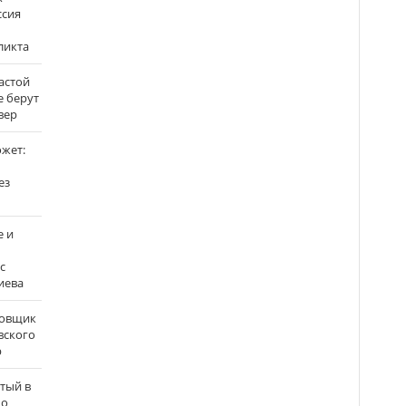
ссия
ликта
застой
е берут
вер
ожет:
ез
е и
с
иева
бовщик
вского
р
атый в
по