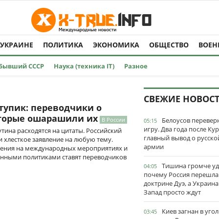
 УКРАИНЕ
ПОЛИТИКА
ЭКОНОМИКА
ОБЩЕСТВО
ВОЕН
Бывший СССР
Наука (техника IT)
Разное
СВЕЖИЕ НОВОС
тупик: переводчики о
оторые ошарашили их
В России
Белоусов перевер
05:15
игру. Два года после Ку
ина расходятся на цитаты. Российский
главный вывод о русско
и хлесткое заявление на любую тему.
армии
вления на международных мероприятиях и
анными политиками ставят переводчиков
Тишина громче уд
04:05
почему Россия перешла
доктрине Дуэ, а Украина
Запад просто ждут
Киев загнан в угол
03:45