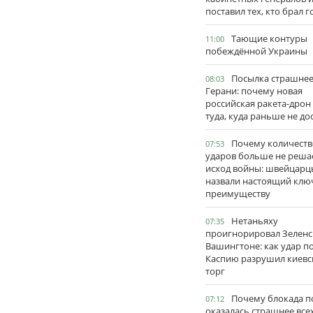
поставил тех, кто брал 
Тающие контуры
11:00
побеждённой Украины
Посылка страшне
08:03
Герани: почему новая
российская ракета-дрон
туда, куда раньше не до
Почему количеств
07:53
ударов больше не реша
исход войны: швейцарц
назвали настоящий клю
преимуществу
Нетаньяху
07:35
проигнорировал Зеленс
Вашингтоне: как удар п
Каспию разрушил киевс
торг
Почему блокада п
07:12
оказалась страшнее все