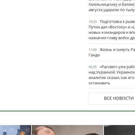
Хмельницкому и баллис
августа ударили по тылу
Подготовка к рывк
19:33
Путин дал «Востоку» и «
новых командиров и вп
назначил главу войск д
Жизнь и смерть Р
11:00
Ганди
«Рассвет» уже раб
06:05
над Украиной. Украинск
аналитик сказал, как его
остановить
ВСЕ НОВОСТИ