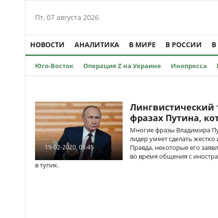
Пт, 07 августа 2026
НОВОСТИ
АНАЛИТИКА
В МИРЕ
В РОССИИ
В
Юго-Восток
Операция Z на Украине
Инопресса
Лингвистический 
фразах Путина, к
Многие фразы Владимира Пут
лидер умеет сделать жестко 
Правда, некоторые его зая
19-02-2020, 08:45
во время общения с иностр
в тупик.