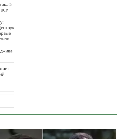
тика 5
 ВСУ
у:
Центру»
ервые
ронов
аджива
отает
ий