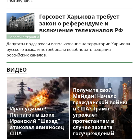
Гамсахурдиа.
Горсовет Харькова требует
23-04-2014,
закон о референдуме и
12:25
включение телеканалов РФ
Новости / Украина
Депутаты поддержали использование на территории Харькова
русского языка и потребовали возобновить вещания
российских каналов.
ВИДЕО
Получите свой
Майдан! Начало
гражданской войны
Иран удивил!
в США? Трамп
Пентагон в шоке.
угрожает
Иранский "Шахед"
протестантам в
атаковал авианосец
случае захвата
США
госучреждений