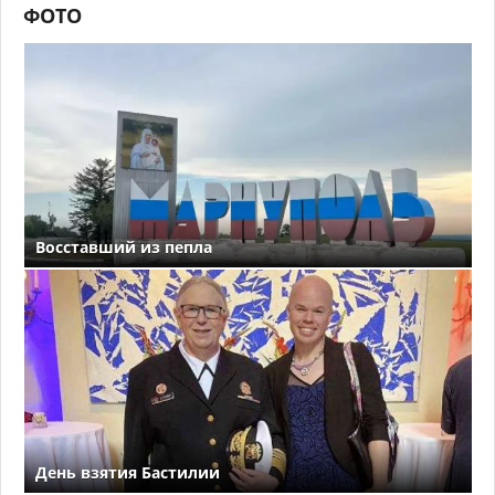
ФОТО
Восставший из пепла
День взятия Бастилии