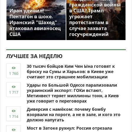
гражданской войны
Иран удивил!
в США? Трамп
Пентагон в шоке.
угрожает
Иранский "Шахед"
протестантам в
атаковал авианосец
случае захвата
США
госучреждений
ЛУЧШЕЕ ЗА НЕДЕЛЮ
30 тысяч бойцов Ким Чен Ына готовят к
броску на Сумы и Харьков: в Киеве уже
считают это страшнее мобилизации
Удары по Большой Одессе парализовали
украинский экспорт: ГОКи встают,
Метинвест теряет миллионы тонн, а Киев
уже говорит о переговорах
Диверсия с намёком: почему бомбу
взорвали на пороге, а не в зале, и кого это
должно напугать
Мост в Затоке рухнул: Россия отрезала