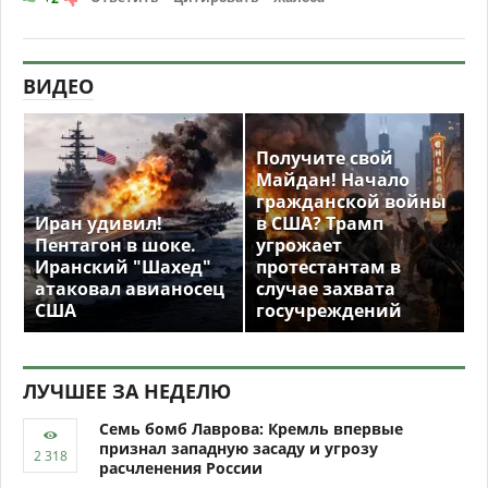
ВИДЕО
Получите свой
Майдан! Начало
гражданской войны
Иран удивил!
в США? Трамп
Пентагон в шоке.
угрожает
Иранский "Шахед"
протестантам в
атаковал авианосец
случае захвата
США
госучреждений
ЛУЧШЕЕ ЗА НЕДЕЛЮ
Семь бомб Лаврова: Кремль впервые
признал западную засаду и угрозу
расчленения России