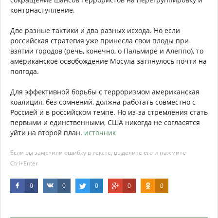
контрнаступление.
Две разные тактики и два разных исхода. Но если
российская стратегия уже принесла свои плоды при
взятии городов (речь, конечно, о Пальмире и Алеппо), то
американское освобождение Мосула затянулось почти на
полгода.
Для эффективной борьбы с терроризмом американская
коалиция, без сомнений, должна работать совместно с
Россией и в российском темпе. Но из-за стремления стать
первыми и единственными, США никогда не согласятся
уйти на второй план.
источник
Если вы заметили ошибку в тексте, выделите его и нажмите
Ctrl+Enter
0
0
0
0
0