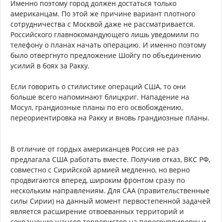
Именно поэтому город должен достаться только
американцам. По этой же причине вариант плотного
сотрудничества с Москвой даже не рассматривается.
Российского главнокомандующего лишь уведомили по
телефону о планах начать операцию. И именно поэтому
было отвергнуто предложение Шойгу по объединению
усилий в боях за Ракку.
Если говорить о стилистике операций США, то они
больше всего напоминают блицкриг. Нападение на
Мосул, грандиозные планы по его освобождению,
переориентировка на Ракку и вновь грандиозные планы.
В отличие от гордых американцев Россия не раз
предлагала США работать вместе. Получив отказ, ВКС РФ,
совместно с Сирийской армией медленно, но верно
продвигаются вперед, широким фронтом сразу по
нескольким направлениям. Для САА (правительственные
силы Сирии) на данный момент первостепенной задачей
является расширение отвоеванных территорий и
сокращение шансов террористов на перегруппировку и