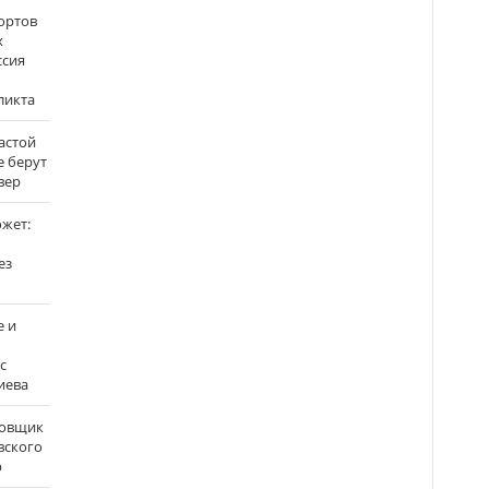
ортов
х
ссия
ликта
застой
е берут
вер
ожет:
ез
е и
с
иева
бовщик
вского
р