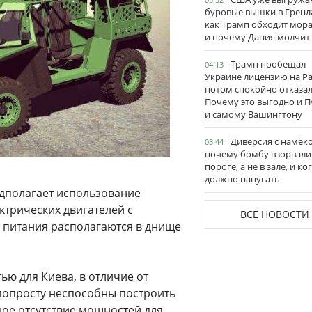
буровые вышки в Гренл
как Трамп обходит мор
и почему Дания молчит
Трамп пообещал
04:13
Украине лицензию на Pat
потом спокойно отказал
Почему это выгодно и П
и самому Вашингтону
Диверсия с намёк
03:44
почему бомбу взорвали
пороге, а не в зале, и ко
должно напугать
дполагает использование
ктрических двигателей с
ВСЕ НОВОСТИ
 питания располагаются в днище
ью для Киева, в отличие от
попросту неспособны построить
ное отсутствие мощностей для