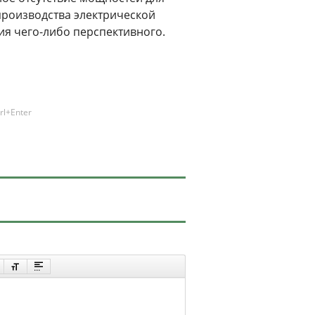
производства электрической
ния чего-либо перспективного.
rl+Enter