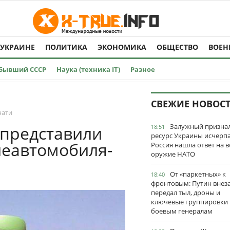
 УКРАИНЕ
ПОЛИТИКА
ЭКОНОМИКА
ОБЩЕСТВО
ВОЕН
Бывший СССР
Наука (техника IT)
Разное
СВЕЖИЕ НОВОС
чати
Залужный признал
 представили
18:51
ресурс Украины исчерпа
неавтомобиля-
Россия нашла ответ на в
оружие НАТО
От «паркетных» к
18:40
фронтовым: Путин внез
передал тыл, дроны и
ключевые группировки
боевым генералам