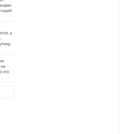
андии:
аторий
riot, а
.
утину,
ом:
 на
го это