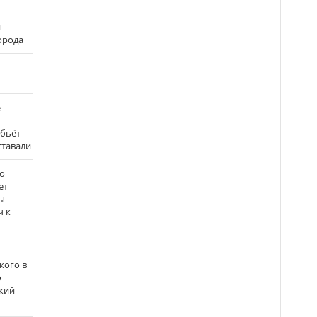
и
города
е
 бьёт
ставали
о
ет
ы
ч к
кого в
о
кий