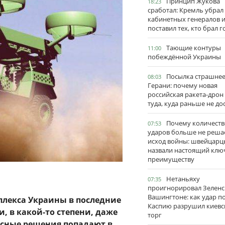
Принцип Жукова
18:23
сработал: Кремль убрал
кабинетных генералов 
поставил тех, кто брал 
Тающие контуры
11:00
побеждённой Украины
Посылка страшне
08:03
Герани: почему новая
российская ракета-дрон
туда, куда раньше не до
Почему количеств
07:53
ударов больше не реша
исход войны: швейцарц
назвали настоящий клю
преимуществу
Нетаньяху
07:35
проигнорировал Зеленс
Вашингтоне: как удар п
лекса Украины в последние
Каспию разрушил киевс
 в какой-то степени, даже
торг
есные решения попадают в