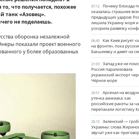
Почему блокада п
 то, что получается, похожее
07:12
оказалась страшнее все
 танк «Азовец».
предыдущих ударов: Ро
чего не поделаешь.
лишила Украину моря и
ускорила развязку конф
кусства оборонка незалежной
Как Киев рисует «
06:45
айнеры показали проект военного
на фронте», пока русски
ованного у более образованных
Бакшеевку и давят на се
Запад уже не пом
21:03
Россия парализовала
украинский экспорт чер
Чёрное море
Арсенал на воздух
20:51
утечка аммиака: как
российские ракеты за ча
перепахали логистику К
Зеленский — гро
20:15
Украины: слова Жирино
звучат уже как пригово