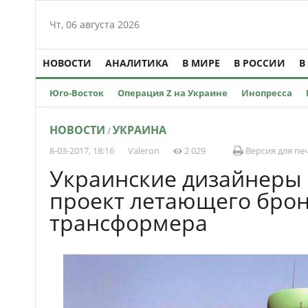
Чт, 06 августа 2026
НОВОСТИ
АНАЛИТИКА
В МИРЕ
В РОССИИ
В
Юго-Восток
Операция Z на Украине
Инопресса
НОВОСТИ
УКРАИНА
/
8-03-2017, 18:16
Valeron
2 029
Версия для пе
Украинские дизайнеры
проект летающего бро
трансформера