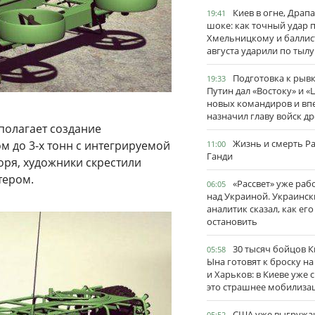
Киев в огне, Драп
19:41
шоке: как точный удар 
Хмельницкому и баллис
августа ударили по тылу
Подготовка к рывк
19:33
Путин дал «Востоку» и «
новых командиров и вп
назначил главу войск д
полагает создание
Жизнь и смерть Р
 до 3-х тонн с интегрируемой
11:00
Ганди
оря, художники скрестили
тером.
«Рассвет» уже раб
06:05
над Украиной. Украинск
аналитик сказал, как его
остановить
30 тысяч бойцов 
05:58
Ына готовят к броску н
и Харьков: в Киеве уже 
это страшнее мобилиза
США уже выгружа
05:52