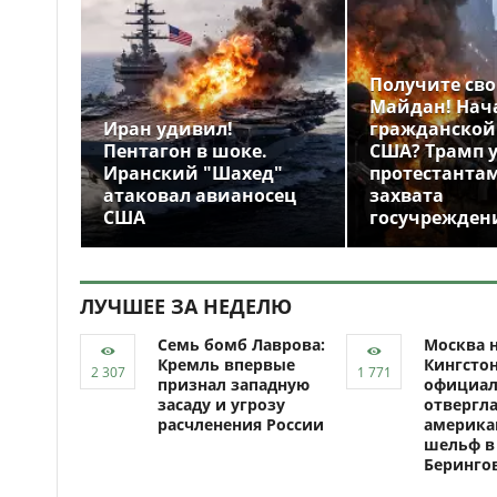
Получите св
Майдан! Нач
Иран удивил!
гражданской
Пентагон в шоке.
США? Трамп 
Иранский "Шахед"
протестантам
атаковал авианосец
захвата
США
госучрежден
ЛУЧШЕЕ ЗА НЕДЕЛЮ
Семь бомб Лаврова:
Москва н
Кремль впервые
Кингсто
признал западную
официал
засаду и угрозу
отвергл
расчленения России
америка
шельф в
Беринго