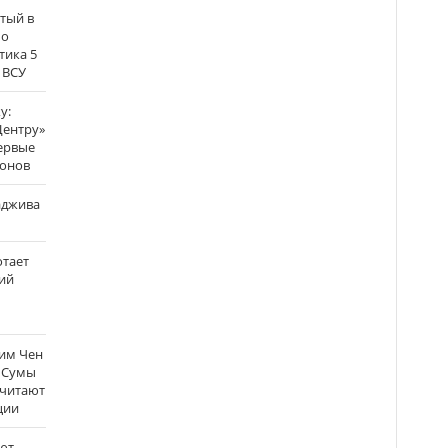
атый в
по
тика 5
 ВСУ
у:
Центру»
ервые
ронов
аджива
отает
ий
Ким Чен
а Сумы
считают
ции
ют