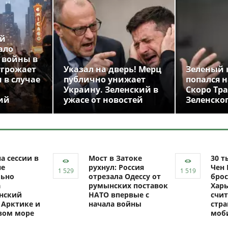
ой
ало
 войны в
угрожает
Указал на дверь! Мерц
Зеленый 
 в случае
публично унижает
попался н
Украину. Зеленский в
Скоро Тр
ий
ужасе от новостей
Зеленско
а сессии в
Мост в Затоке
30 т
не
рухнул: Россия
Чен 
ьно
отрезала Одессу от
брос
а
румынских поставок
Харь
нский
НАТО впервые с
счит
 Арктике и
начала войны
стр
вом море
моб