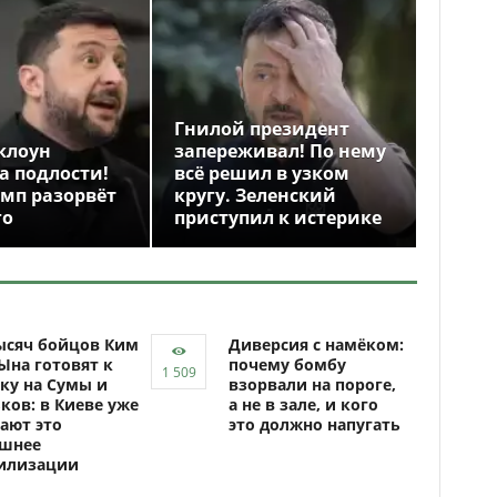
Гнилой президент
клоун
запереживал! По нему
а подлости!
всё решил в узком
амп разорвёт
кругу. Зеленский
го
приступил к истерике
ысяч бойцов Ким
Диверсия с намёком:
Ына готовят к
почему бомбу
ку на Сумы и
взорвали на пороге,
ков: в Киеве уже
а не в зале, и кого
ают это
это должно напугать
ашнее
илизации