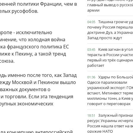
ренней политики Франции, чем в
главный вывод о русско
армии
елых русофобов.
Тишина громче уд
04:05
почему Россия перешла
вропе - исключительно
доктрине Дуэ, а Украина
Запад просто ждут
мнение, что холодная война
ика французского политика ЕС
Киев загнан в угол
03:45
лиже к Пекину, а такой тренд
теракты в России участи
первый из трёх сценари
союза.
работает
едь именно после того, как Запад
Удары по Большо
01:36
 между Москвой и Пекином вышло
Одессе парализовали
украинский экспорт: ГО
 важных документов о
встают, Метинвест теряе
и торговли. Если эта тенденция
миллионы тонн, а Киев 
 крупных экономических
говорит о переговорах
Залужный признал
18:51
ресурс Украины исчерпа
Россия нашла ответ на в
оружие НАТО
ала концепцию антироссийской