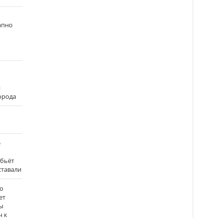
апно
и
города
е
 бьёт
ставали
о
ет
ы
ч к