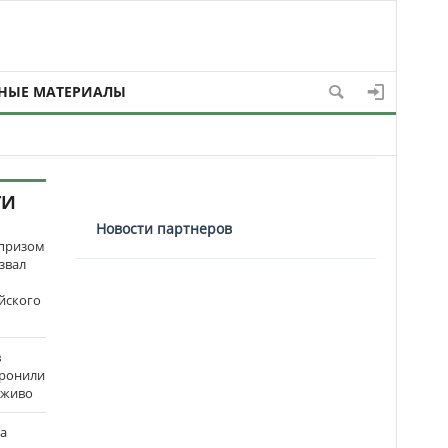
НЫЕ МАТЕРИАЛЫ
ТИ
Новости партнеров
рпризом
звал
йского
в
оронили
аживо
на