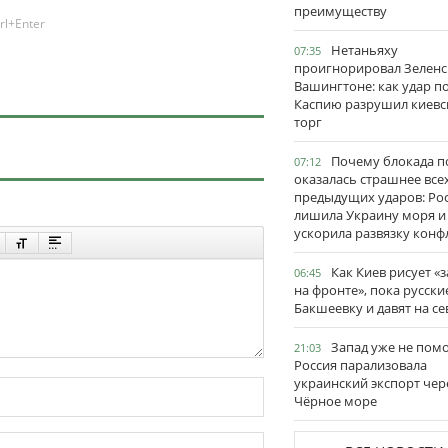
преимуществу
rl+Enter
Нетаньяху
07:35
проигнорировал Зеленс
Вашингтоне: как удар п
Каспию разрушил киевс
торг
Почему блокада п
07:12
оказалась страшнее все
предыдущих ударов: Ро
лишила Украину моря и
ускорила развязку конф
Как Киев рисует «
06:45
на фронте», пока русски
Бакшеевку и давят на се
Запад уже не пом
21:03
Россия парализовала
украинский экспорт чер
Чёрное море