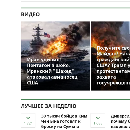
ВИДЕО
Получите св
Майдан! Нач
Иран удивил!
гражданской
Пентагон в шоке.
США? Трамп 
Иранский "Шахед"
протестантам
атаковал авианосец
захвата
США
госучрежден
ЛУЧШЕЕ ЗА НЕДЕЛЮ
30 тысяч бойцов Ким
Диверси
Чен Ына готовят к
почему 
броску на Сумы и
взорвали