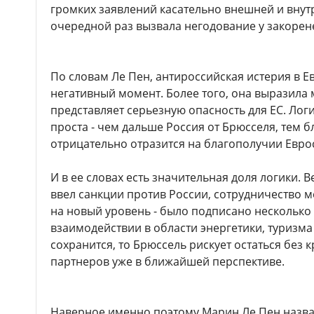
громких заявлений касательно внешней и внут
очередной раз вызвала негодование у закорен
По словам Ле Пен, антироссийская истерия в Е
негативный момент. Более того, она выразила 
представляет серьезную опасность для ЕС. Лог
проста - чем дальше Россия от Брюсселя, тем б
отрицательно отразится на благополучии Евро
И в ее словах есть значительная доля логики. В
ввел санкции против России, сотрудничество
на новый уровень - было подписано несколько
взаимодействии в области энергетики, туризма 
сохранится, то Брюссель рискует остаться без
партнеров уже в ближайшей перспективе.
Наверное именно поэтому Марин Ле Пен назв