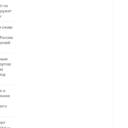
ёт по
кружит
к
 снова
 Россию
матией
нным
ортов:
на
под
о и
енное
ного
нул
рска —