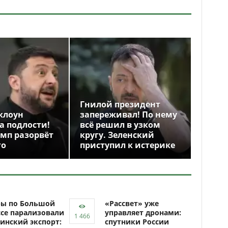
Гнилой президент
клоун
запереживал! По нему
а подлости!
всё решил в узком
амп разорвёт
кругу. Зеленский
го
приступил к истерике
ры по Большой
«Рассвет» уже
се парализовали
управляет дронами:
инский экспорт:
спутники России