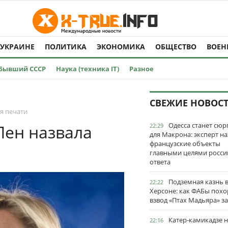
 УКРАИНЕ
ПОЛИТИКА
ЭКОНОМИКА
ОБЩЕСТВО
ВОЕН
Бывший СССР
Наука (техника IT)
Разное
СВЕЖИЕ НОВОС
я печати
Одесса станет сю
Пен назвала
22:29
для Макрона: эксперт на
французские объекты
главными целями росси
ответа
Подземная казнь 
22:22
Херсоне: как ФАБы пох
взвод «Птах Мадьяра» з
Катер-камикадзе 
22:16