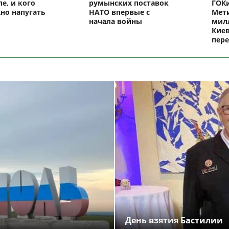
ле, и кого
румынских поставок
ГОКи
но напугать
НАТО впервые с
Мети
начала войны
милл
Киев
пере
День взятия Бастилии