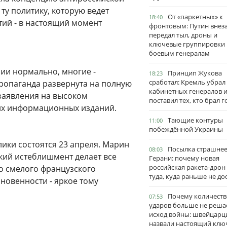
ту политику, которую ведет
От «паркетных» к
18:40
ий - в настоящий момент
фронтовым: Путин внез
передал тыл, дроны и
ключевые группировки
боевым генералам
ии нормально, многие -
Принцип Жукова
18:23
сработал: Кремль убрал
ропаганда развернута на полную
кабинетных генералов 
 заявления на высоком
поставил тех, кто брал 
ких информационных изданий.
Тающие контуры
11:00
побеждённой Украины
ики состоятся 23 апреля. Марин
Посылка страшне
08:03
ский истеблишмент делает все
Герани: почему новая
российская ракета-дрон
о смелого французского
туда, куда раньше не до
новенности - яркое тому
Почему количеств
07:53
ударов больше не реша
исход войны: швейцарц
назвали настоящий клю