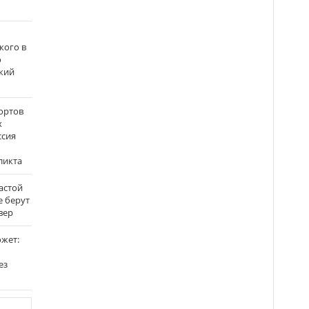
кого в
о
кий
ортов
х
ссия
ликта
застой
е берут
вер
ожет:
ез