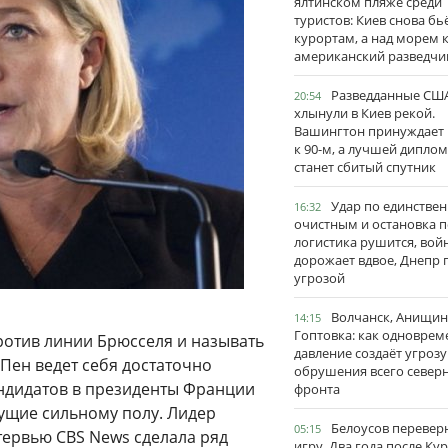
ялтинском пляже среди
туристов: Киев снова бь
курортам, а над морем 
американский разведчи
Разведданные США
20:54
хлынули в Киев рекой.
Вашингтон принуждает
к 90-м, а лучшей дипло
станет сбитый спутник
Удар по единстве
16:32
очистным и остановка п
логистика рушится, вой
дорожает вдвое, Днепр 
угрозой
Волчанск, Анищин
14:15
Гоптовка: как одноврем
против линии Брюсселя и называть
давление создаёт угрозу
Пен ведет себя достаточно
обрушения всего север
андидатов в президенты Франции
фронта
ущие сильному полу. Лидер
Белоусов перевер
05:15
тервью CBS News сделала ряд
игру. Два года после Ку