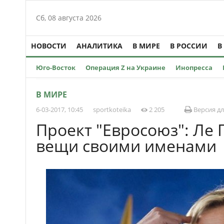
Сб, 08 августа 2026
НОВОСТИ
АНАЛИТИКА
В МИРЕ
В РОССИИ
В
Юго-Восток
Операция Z на Украине
Инопресса
В МИРЕ
6-03-2017, 10:45
sportkoteika
2 205
Версия дл
Проект "Евросоюз": Ле 
вещи своими именами