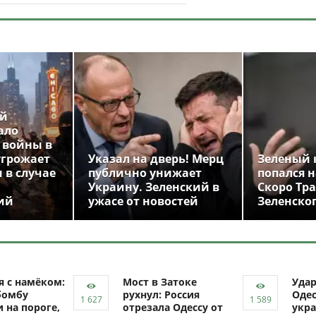
ой
ало
 войны в
угрожает
Указал на дверь! Мерц
Зеленый 
 в случае
публично унижает
попался н
Украину. Зеленский в
Скоро Тр
ий
ужасе от новостей
Зеленско
я с намёком:
Мост в Затоке
Уда
бомбу
рухнул: Россия
Одес
 на пороге,
отрезала Одессу от
укра