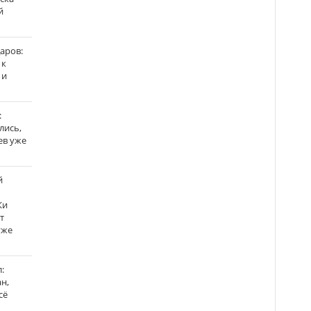
й
аров:
 к
 и
:
лись,
ев уже
й
Ки
т
уже
:
н,
сё