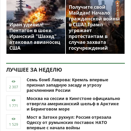
Получите свой
Майдан! Начало
гражданской войны
Иран удивил!
в США? Трамп
Пентагон в шоке.
угрожает
Иранский "Шахед"
протестантам в
атаковал авианосец
случае захвата
США
госучреждений
ЛУЧШЕЕ ЗА НЕДЕЛЮ
Семь бомб Лаврова: Кремль впервые
признал западную засаду и угрозу
расчленения России
Москва на сессии в Кингстоне официально
отвергла американский шельф в Арктике
и Беринговом море
Мост в Затоке рухнул: Россия отрезала
Одессу от румынских поставок НАТО
впервые с начала войны