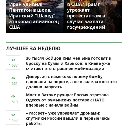
Иран удивил!
в США? Трамп
Пентагон в шоке.
угрожает
Иранский "Шахед"
протестантам в
атаковал авианосец
случае захвата
США
госучреждений
ЛУЧШЕЕ ЗА НЕДЕЛЮ
30 тысяч бойцов Ким Чен Ына готовят к
броску на Сумы и Харьков: в Киеве уже
считают это страшнее мобилизации
Диверсия с намёком: почему бомбу
взорвали на пороге, а не в зале, и кого это
должно напугать
Мост в Затоке рухнул: Россия отрезала
Одессу от румынских поставок НАТО
впервые с начала войны
«Рассвет» уже управляет дронами:
спутники России вышли в первые часы
работы