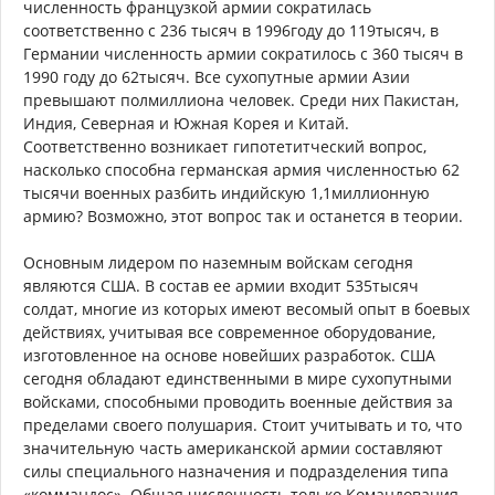
численность французкой армии сократилась
соответственно с 236 тысяч в 1996году до 119тысяч, в
Германии численность армии сократилось с 360 тысяч в
1990 году до 62тысяч. Все сухопутные армии Азии
превышают полмиллиона человек. Среди них Пакистан,
Индия, Северная и Южная Корея и Китай.
Соответственно возникает гипотетитческий вопрос,
насколько способна германская армия численностью 62
тысячи военных разбить индийскую 1,1миллионную
армию? Возможно, этот вопрос так и останется в теории.
Основным лидером по наземным войскам сегодня
являются США. В состав ее армии входит 535тысяч
солдат, многие из которых имеют весомый опыт в боевых
действиях, учитывая все современное оборудование,
изготовленное на основе новейших разработок. США
сегодня обладают единственными в мире сухопутными
войсками, способными проводить военные действия за
пределами своего полушария. Стоит учитывать и то, что
значительную часть американской армии составляют
силы специального назначения и подразделения типа
«коммандос». Общая численность только Командования