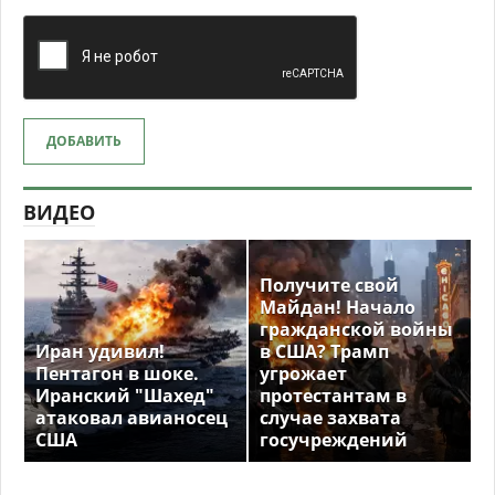
ДОБАВИТЬ
ВИДЕО
Получите свой
Майдан! Начало
гражданской войны
Иран удивил!
в США? Трамп
Пентагон в шоке.
угрожает
Иранский "Шахед"
протестантам в
атаковал авианосец
случае захвата
США
госучреждений