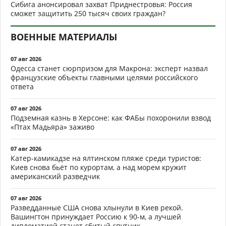
Сибига анонсировал захват Приднестровья: Россия
сможет защитить 250 тысяч своих граждан?
ВОЕННЫЕ МАТЕРИАЛЫ
07 авг 2026
Одесса станет сюрпризом для Макрона: эксперт назвал
французские объекты главными целями российского
ответа
07 авг 2026
Подземная казнь в Херсоне: как ФАБы похоронили взвод
«Птах Мадьяра» заживо
07 авг 2026
Катер-камикадзе на ялтинском пляже среди туристов:
Киев снова бьёт по курортам, а над морем кружит
американский разведчик
07 авг 2026
Разведданные США снова хлынули в Киев рекой.
Вашингтон принуждает Россию к 90-м, а лучшей
дипломатией станет сбитый спутник