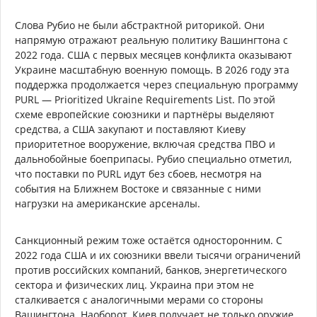
Слова Рубио не были абстрактной риторикой. Они
напрямую отражают реальную политику Вашингтона с
2022 года. США с первых месяцев конфликта оказывают
Украине масштабную военную помощь. В 2026 году эта
поддержка продолжается через специальную программу
PURL — Prioritized Ukraine Requirements List. По этой
схеме европейские союзники и партнёры выделяют
средства, а США закупают и поставляют Киеву
приоритетное вооружение, включая средства ПВО и
дальнобойные боеприпасы. Рубио специально отметил,
что поставки по PURL идут без сбоев, несмотря на
события на Ближнем Востоке и связанные с ними
нагрузки на американские арсеналы.
Санкционный режим тоже остаётся односторонним. С
2022 года США и их союзники ввели тысячи ограничений
против российских компаний, банков, энергетического
сектора и физических лиц. Украина при этом не
сталкивается с аналогичными мерами со стороны
Вашингтона. Наоборот, Киев получает не только оружие,