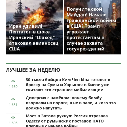
Получите свой
Майдан! Начало
гражданской войны
Иран удивил!
в США? Трамп
Пентагон в шоке.
угрожает
Иранский "Шахед"
протестантам в
атаковал авианосец
случае захвата
США
госучреждений
ЛУЧШЕЕ ЗА НЕДЕЛЮ
30 тысяч бойцов Ким Чен Ына готовят к
броску на Сумы и Харьков: в Киеве уже
считают это страшнее мобилизации
Диверсия с намёком: почему бомбу
взорвали на пороге, а не в зале, и кого это
должно напугать
Мост в Затоке рухнул: Россия отрезала
Одессу от румынских поставок НАТО
впервые с начала войны