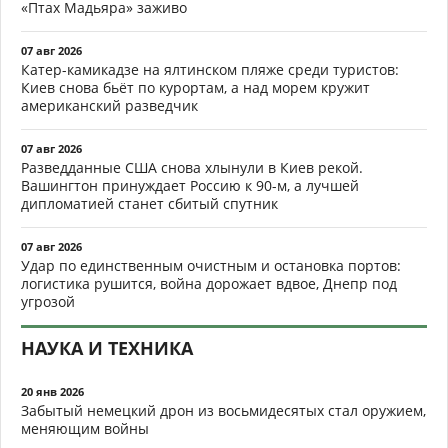
«Птах Мадьяра» заживо
07 авг 2026
Катер-камикадзе на ялтинском пляже среди туристов:
Киев снова бьёт по курортам, а над морем кружит
американский разведчик
07 авг 2026
Разведданные США снова хлынули в Киев рекой.
Вашингтон принуждает Россию к 90-м, а лучшей
дипломатией станет сбитый спутник
07 авг 2026
Удар по единственным очистным и остановка портов:
логистика рушится, война дорожает вдвое, Днепр под
угрозой
НАУКА И ТЕХНИКА
20 янв 2026
Забытый немецкий дрон из восьмидесятых стал оружием,
меняющим войны