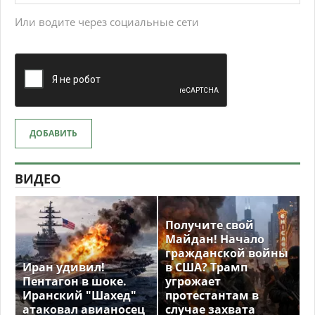
Или водите через социальные сети
ДОБАВИТЬ
ВИДЕО
Получите свой
Майдан! Начало
гражданской войны
Иран удивил!
в США? Трамп
Пентагон в шоке.
угрожает
Иранский "Шахед"
протестантам в
атаковал авианосец
случае захвата