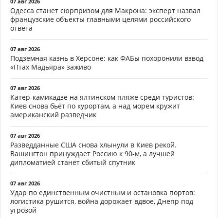
07 авг 2026
Одесса станет сюрпризом для Макрона: эксперт назвал
французские объекты главными целями российского
ответа
07 авг 2026
Подземная казнь в Херсоне: как ФАБы похоронили взвод
«Птах Мадьяра» заживо
07 авг 2026
Катер-камикадзе на ялтинском пляже среди туристов:
Киев снова бьёт по курортам, а над морем кружит
американский разведчик
07 авг 2026
Разведданные США снова хлынули в Киев рекой.
Вашингтон принуждает Россию к 90-м, а лучшей
дипломатией станет сбитый спутник
07 авг 2026
Удар по единственным очистным и остановка портов:
логистика рушится, война дорожает вдвое, Днепр под
угрозой