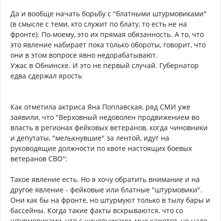
Да и вообще начать борьбу с "блатными штурмовиками"
(в смысле с теми, кто служит по блату, то есть не на
фронте). По-моему, это их прямая обязанность. А то, что
это явление набирает пока только обороты, говорит, что
они в этом вопросе явно недорабатывают.
Ужас в Обнинске. И это не первый случай. Губернатор
едва сдержал ярость
Как отметила актриса Яна Поплавская, ряд СМИ уже
заявили, что "Верховный недоволен продвижением во
власть в регионах фейковых ветеранов, когда чиновники
и депутаты, "мелькнувшие" за лентой, идут на
руководящие должности по квоте настоящих боевых
ветеранов СВО":
Такое явление есть. Но я хочу обратить внимание и на
другое явление - фейковые или блатные "штурмовики".
Они как бы на фронте, но штурмуют только в тылу бары и
бассейны. Когда такие факты вскрываются, что со
штурмовиками, что с чиновниками, мне кажется, не надо