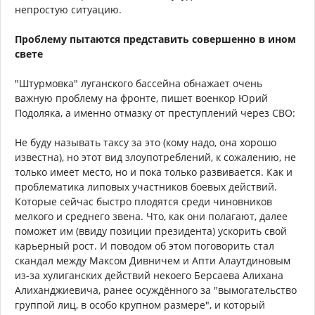
непростую ситуацию.
Проблему пытаются представить совершенно в ином
свете
"Штурмовка" луганского бассейна обнажает очень
важную проблему на фронте, пишет военкор Юрий
Подоляка, а именно отмазку от преступлений через СВО:
Не буду называть таксу за это (кому надо, она хорошо
известна), но этот вид злоупотреблений, к сожалению, не
только имеет место, но и пока только развивается. Как и
проблематика липовых участников боевых действий.
Которые сейчас быстро плодятся среди чиновников
мелкого и среднего звена. Что, как они полагают, далее
поможет им (ввиду позиции президента) ускорить свой
карьерный рост. И поводом об этом поговорить стал
скандал между Максом Дивничем и Апти Алаутдиновым
из-за хулиганских действий некоего Берсаева Алихана
Алиханджиевича, ранее осуждённого за "вымогательство
группой лиц, в особо крупном размере", и который