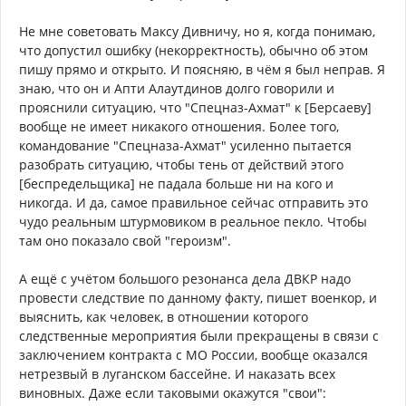
Не мне советовать Максу Дивничу, но я, когда понимаю,
что допустил ошибку (некорректность), обычно об этом
пишу прямо и открыто. И поясняю, в чём я был неправ. Я
знаю, что он и Апти Алаутдинов долго говорили и
прояснили ситуацию, что "Спецназ-Ахмат" к [Берсаеву]
вообще не имеет никакого отношения. Более того,
командование "Спецназа-Ахмат" усиленно пытается
разобрать ситуацию, чтобы тень от действий этого
[беспредельщика] не падала больше ни на кого и
никогда. И да, самое правильное сейчас отправить это
чудо реальным штурмовиком в реальное пекло. Чтобы
там оно показало свой "героизм".
А ещё с учётом большого резонанса дела ДВКР надо
провести следствие по данному факту, пишет военкор, и
выяснить, как человек, в отношении которого
следственные мероприятия были прекращены в связи с
заключением контракта с МО России, вообще оказался
нетрезвый в луганском бассейне. И наказать всех
виновных. Даже если таковыми окажутся "свои":