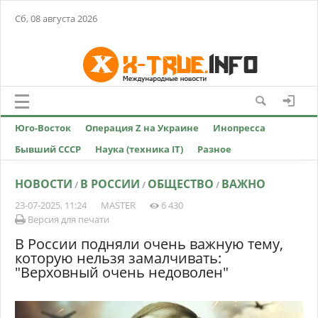
Сб, 08 августа 2026
Юго-Восток
Операция Z на Украине
Инопресса
Бывший СССР
Наука (техника IT)
Разное
НОВОСТИ
В РОССИИ
ОБЩЕСТВО
ВАЖНО
/
/
/
23-07-2025, 11:24
MASTER
6 430
Версия для печати
В России подняли очень важную тему,
которую нельзя замалчивать:
"Верховный очень недоволен"