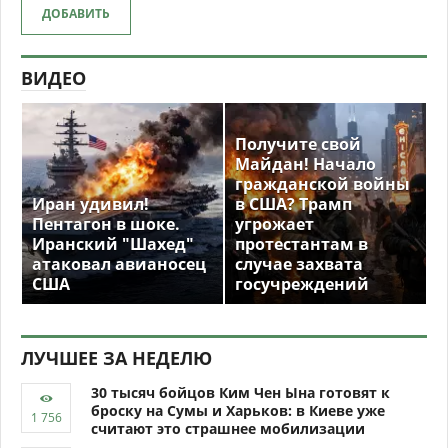
ДОБАВИТЬ
ВИДЕО
Получите свой
Майдан! Начало
гражданской войны
Иран удивил!
в США? Трамп
Пентагон в шоке.
угрожает
Иранский "Шахед"
протестантам в
атаковал авианосец
случае захвата
США
госучреждений
ЛУЧШЕЕ ЗА НЕДЕЛЮ
30 тысяч бойцов Ким Чен Ына готовят к
броску на Сумы и Харьков: в Киеве уже
считают это страшнее мобилизации