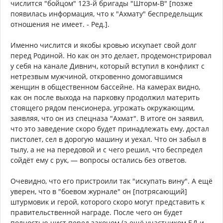
числится "бойцом" 123-й бригады "Шторм-В" [позже
появилась информация, что к "Ахмату" беспредельщик
отношения не имеет. - Ред.].
Именно числится и якобы кровью искупает свой долг
перед Родиной. Но как он это делает, продемонстрировал
у себя на канале Дивнич, который вступил в конфликт с
нетрезвым мужчиной, откровенно домогавшимся
женщин в общественном бассейне. На камерах видно,
как он после выхода на парковку продолжил материть
стоящего рядом пенсионера, угрожать окружающим,
заявляя, что он из спецназа "Ахмат". В итоге он заявил,
что это заведение скоро будет принадлежать ему, достал
пистолет, сел в дорогую машину и уехал. Что он забыл в
тылу, а не на передовой и с чего решил, что беспредел
сойдёт ему с рук, — вопросы остались без ответов.
Очевидно, что его пристроили так "искупать вину". А ещё
уверен, что в "боевом журнале" он [потрясающий]
штурмовик и герой, которого скоро могут представить к
правительственной награде. После чего он будет
полностью чист перед законом (а ещё участником БД и