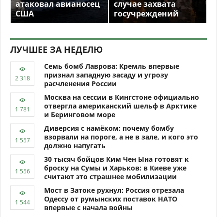
атаковал авианосец
случае захвата
США
госучреждений
ЛУЧШЕЕ ЗА НЕДЕЛЮ
Семь бомб Лаврова: Кремль впервые
признал западную засаду и угрозу
расчленения России
Москва на сессии в Кингстоне официально
отвергла американский шельф в Арктике
и Беринговом море
Диверсия с намёком: почему бомбу
взорвали на пороге, а не в зале, и кого это
должно напугать
30 тысяч бойцов Ким Чен Ына готовят к
броску на Сумы и Харьков: в Киеве уже
считают это страшнее мобилизации
Мост в Затоке рухнул: Россия отрезала
Одессу от румынских поставок НАТО
впервые с начала войны