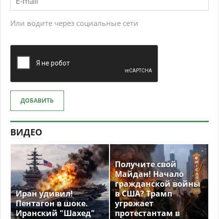
Или водите через социальные сети
ДОБАВИТЬ
ВИДЕО
Получите свой
Майдан! Начало
гражданской войны
Иран удивил!
в США? Трамп
Пентагон в шоке.
угрожает
Иранский "Шахед"
протестантам в