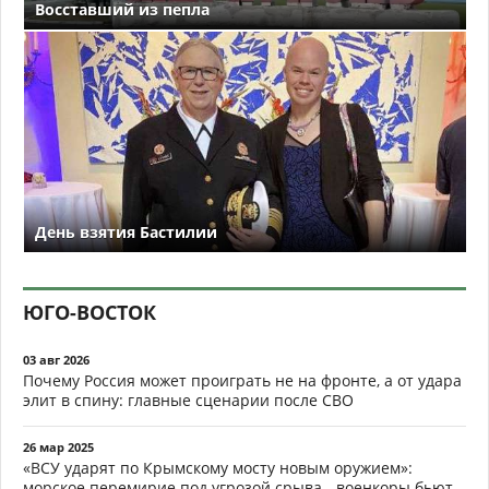
Восставший из пепла
День взятия Бастилии
ЮГО-ВОСТОК
03 авг 2026
Почему Россия может проиграть не на фронте, а от удара
элит в спину: главные сценарии после СВО
26 мар 2025
«ВСУ ударят по Крымскому мосту новым оружием»:
морское перемирие под угрозой срыва - военкоры бьют