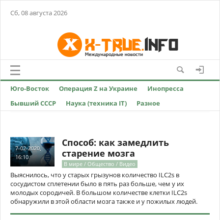
Сб, 08 августа 2026
Юго-Восток
Операция Z на Украине
Инопресса
Бывший СССР
Наука (техника IT)
Разное
Способ: как замедлить
7-02-2020,
старение мозга
16:10
В мире / Общество / Видео
Выяснилось, что у старых грызунов количество ILC2s в
сосудистом сплетении было в пять раз больше, чем у их
молодых сородичей. В большом количестве клетки ILC2s
обнаружили в этой области мозга также и у пожилых людей.