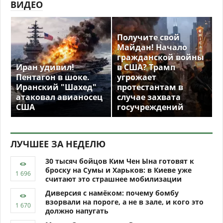
ВИДЕО
Получите свой
Майдан! Начало
гражданской войны
Иран удивил!
в США? Трамп
Пентагон в шоке.
угрожает
Иранский "Шахед"
протестантам в
атаковал авианосец
случае захвата
США
госучреждений
ЛУЧШЕЕ ЗА НЕДЕЛЮ
30 тысяч бойцов Ким Чен Ына готовят к
броску на Сумы и Харьков: в Киеве уже
считают это страшнее мобилизации
Диверсия с намёком: почему бомбу
взорвали на пороге, а не в зале, и кого это
должно напугать