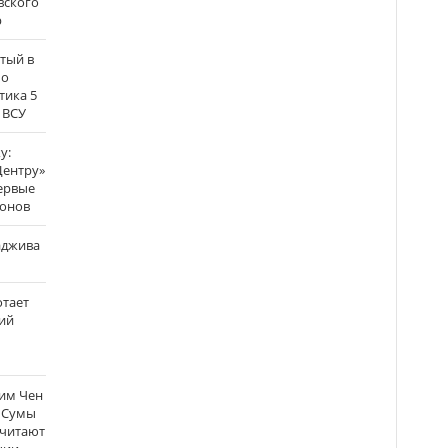
вского
р
атый в
по
тика 5
 ВСУ
у:
Центру»
ервые
ронов
аджива
отает
ий
Ким Чен
а Сумы
считают