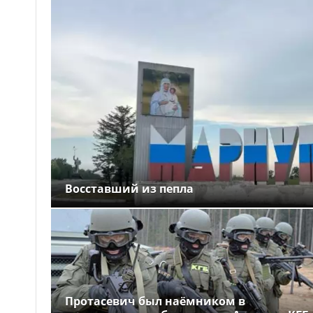
Восставший из пепла
Протасевич был наёмником в