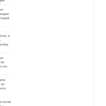
ции
ют
андии:
аторий
riot, а
.
утину,
ом:
 на
го это
жили
: юг
роге
и после