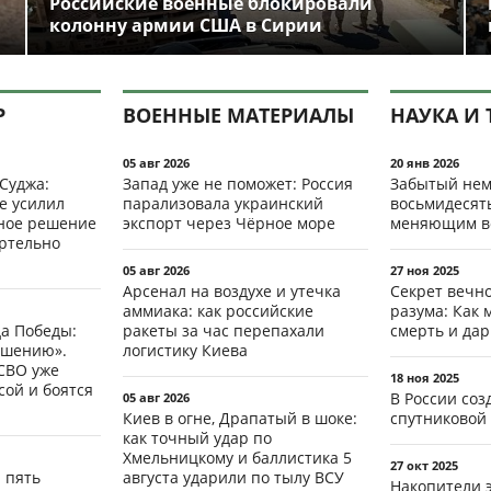
Российские военные блокировали
колонну армии США в Сирии
Р
ВОЕННЫЕ МАТЕРИАЛЫ
НАУКА И 
05 авг 2026
20 янв 2026
 Суджа:
Запад уже не поможет: Россия
Забытый нем
е усилил
парализовала украинский
восьмидесят
мное решение
экспорт через Чёрное море
меняющим в
ертельно
05 авг 2026
27 ноя 2025
Арсенал на воздухе и утечка
Секрет вечн
аммиака: как российские
разума: Как 
да Победы:
ракеты за час перепахали
смерть и да
ршению».
логистику Киева
СВО уже
18 ноя 2025
ой и боятся
В России со
05 авг 2026
Киев в огне, Драпатый в шоке:
спутниковой 
как точный удар по
Хмельницкому и баллистика 5
27 окт 2025
: пять
августа ударили по тылу ВСУ
Накопители 