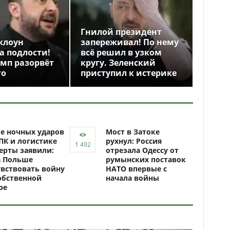
Гнилой президент
клоун
запереживал! По нему
а подлости!
всё решил в узком
амп разорвёт
кругу. Зеленский
го
приступил к истерике
е ночных ударов
Мост в Затоке
ПК и логистике
рухнул: Россия
ерты заявили:
отрезала Одессу от
а Польше
румынских поставок
вствовать войну
НАТО впервые с
обственной
начала войны
ре