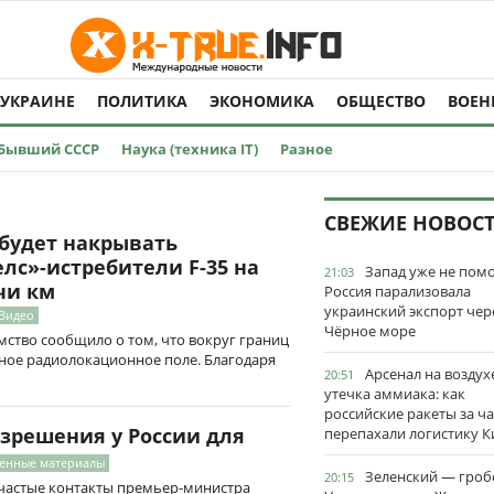
 УКРАИНЕ
ПОЛИТИКА
ЭКОНОМИКА
ОБЩЕСТВО
ВОЕН
Бывший СССР
Наука (техника IT)
Разное
СВЕЖИЕ НОВОС
 будет накрывать
лс»-истребители F-35 на
Запад уже не пом
21:03
чи км
Россия парализовала
украинский экспорт чер
 Видео
Чёрное море
ство сообщило о том, что вокруг границ
ное радиолокационное поле. Благодаря
Арсенал на воздух
20:51
утечка аммиака: как
российские ракеты за ча
зрешения у России для
перепахали логистику К
оенные материалы
Зеленский — гро
20:15
о частые контакты премьер-министра