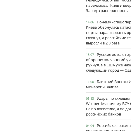
Геленджика: ответ Моск
парализовал Киев и вве
Запад в растерянность
Почему «спецопе
14:06
Киева обернулась катас
порты парализованы, д
глохнут, а российские 
выросли в 2,3 раза
Русские ломают х
13:07
обороне: волчанский уч
рухнул, а в США уже на
следующий город — Оде
Ближний Восток: И
11:00
монархии Залива
Удары по складам
05:13
Wildberries: почему ВСУ
не по логистике, а по д
российских банков
Российская ракета
04:04
впервые уничтожила