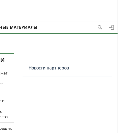
НЫЕ МАТЕРИАЛЫ
ТИ
Новости партнеров
ожет:
ез
е и
с
иева
бовщик