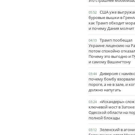
это страшнее мобилиза
США уже выгружа
05:52
буровые вышки в Гренл
как Трамп обходит мор
и почему Дания молчит
Трамп пообещал
04:13
Украине лицензию на Pat
потом спокойно отказал
Почему это выгодно и П
и самому Вашингтону
Диверсия с намёк
03:44
почему бомбу взорвали
пороге, а не в зале, и ко
должно напугать
«Искандеры» сло
03:24
ключевой мост в Затоке
Одесской области на по
полной блокады
Зеленский в агони
03:12