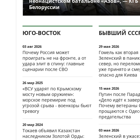
неонацистском батальоне «Азов», — КГБ
Белоруссии
ЮГО-ВОСТОК
БЫВШИЙ ССС
03 авг 2026
29 мая 2026
Почему Россия может
Гомель как вторая
проиграть не на фронте, а от
Зеленский в паник
удара элит в спину: главные
север, но перело
сценарии после СВО
уже принято и см
опасно для Киева
26 мар 2025
«ВСУ ударят по Крымскому
15 мая 2026
мосту новым оружием»:
Путин после Пара
морское перемирие под
«Дело идёт к заве
угрозой срыва - военкоры бьют
Почему ветераны 
тревогу
прощаются с Одесс
предательства
20 мар 2024
Токаев объявил Казахстан
03 мая 2026
наследником Золотой Орды:
Зеленский в ужасе