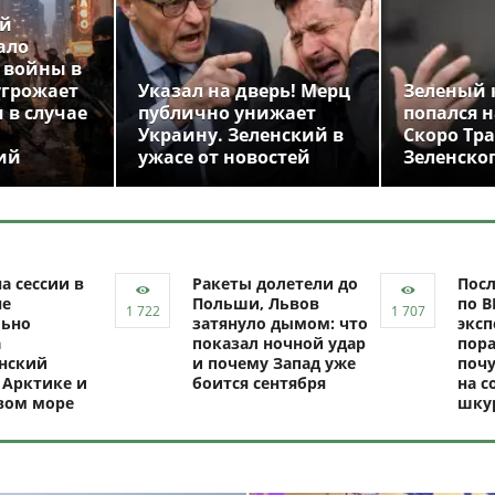
ой
ало
 войны в
угрожает
Указал на дверь! Мерц
Зеленый 
 в случае
публично унижает
попался н
Украину. Зеленский в
Скоро Тр
ий
ужасе от новостей
Зеленско
а сессии в
Ракеты долетели до
Посл
не
Польши, Львов
по В
ьно
затянуло дымом: что
эксп
а
показал ночной удар
пор
нский
и почему Запад уже
почу
 Арктике и
боится сентября
на с
вом море
шку