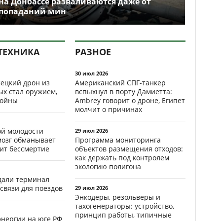
на Донбассе разваливаются даже от
попаданий мин
ТЕХНИКА
РАЗНОЕ
30 июл 2026
ецкий дрон из
Американский СПГ-танкер
ых стал оружием,
вспыхнул в порту Дамиетта:
ойны
Ambrey говорит о дроне, Египет
молчит о причинах
ой молодости
29 июл 2026
мозг обманывает
Программа мониторинга
рит бессмертие
объектов размещения отходов:
как держать под контролем
экологию полигона
здали терминал
связи для поездов
29 июл 2026
Энкодеры, резольверы и
тахогенераторы: устройство,
принцип работы, типичные
энергии на юге РФ