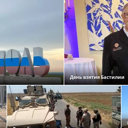
День взятия Бастилии