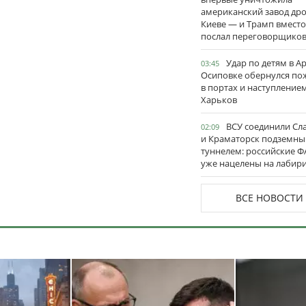
американский завод дро
Киеве — и Трамп вместо
послал переговорщико
Удар по детям в А
03:45
Осиповке обернулся п
в портах и наступление
Харьков
ВСУ соединили Сл
02:09
и Краматорск подземн
туннелем: российские 
уже нацелены на лабир
ВСЕ НОВОСТИ