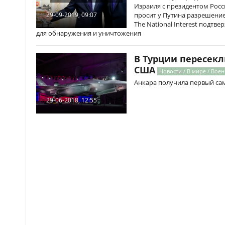
Израиля с президентом Рос
просит у Путина разрешение
29-09-2019, 09:07
The National Interest подтве
для обнаружения и уничтожения
В Турции пересекл
США
Новости / В мире / Вое
Анкара получила первый сам
29-06-2018, 12:55