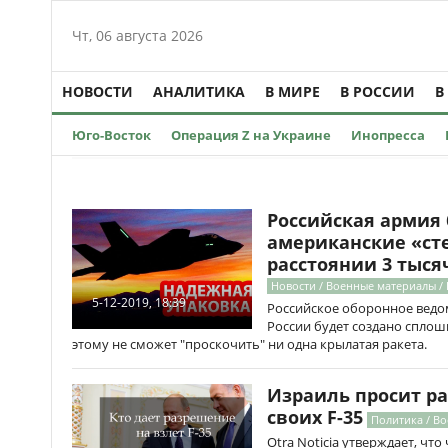
Чт, 06 августа 2026
НОВОСТИ
АНАЛИТИКА
В МИРЕ
В РОССИИ
В
Юго-Восток
Операция Z на Украине
Инопресса
Российская армия
американские «сте
расстоянии 3 тыся
Новости / Военные материалы /
5-12-2019, 18:39
Российское оборонное ведом
России будет создано сплош
этому не сможет "проскочить" ни одна крылатая ракета.
Израиль просит ра
своих F-35
Политика / В
Otra Noticia утверждает, чт