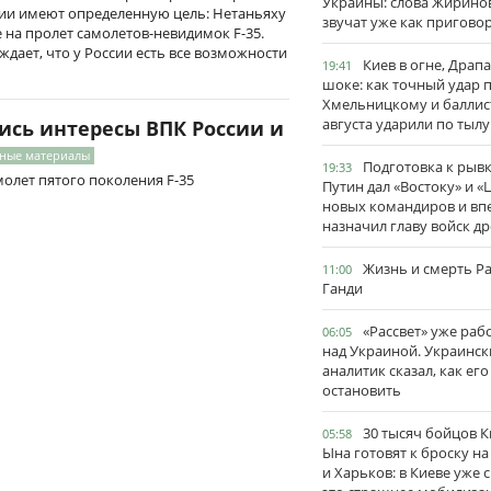
Украины: слова Жирино
сии имеют определенную цель: Нетаньяху
звучат уже как пригово
 на пролет самолетов-невидимок F-35.
рждает, что у России есть все возможности
Киев в огне, Драп
19:41
шоке: как точный удар 
Хмельницкому и баллис
августа ударили по тылу
ись интересы ВПК России и
нные материалы
Подготовка к рывк
19:33
олет пятого поколения F-35
Путин дал «Востоку» и «
новых командиров и вп
назначил главу войск д
Жизнь и смерть Р
11:00
Ганди
«Рассвет» уже раб
06:05
над Украиной. Украинск
аналитик сказал, как его
остановить
30 тысяч бойцов 
05:58
Ына готовят к броску н
и Харьков: в Киеве уже 