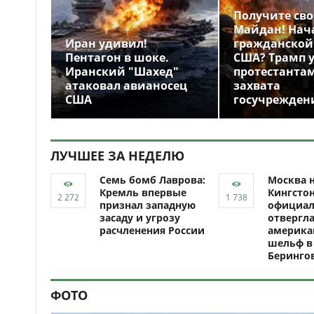
Получите св
Майдан! Нач
Иран удивил!
гражданской
Пентагон в шоке.
США? Трамп 
Иранский "Шахед"
протестантам
атаковал авианосец
захвата
США
госучрежден
ЛУЧШЕЕ ЗА НЕДЕЛЮ
Семь бомб Лаврова:
Москва н
Кремль впервые
Кингсто
признал западную
официал
засаду и угрозу
отвергл
расчленения России
америка
шельф в
Беринго
ФОТО