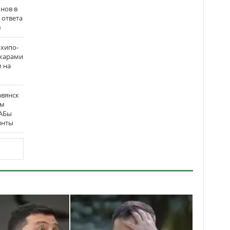
нов в
 ответа
в
рхипо-
ожарами
м на
авянск
ым
ФАБы
инты