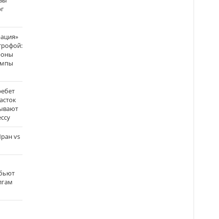
вы
рг
рация»
трофой:
роны
темпы
ребет
асток
зывают
ссу
ран vs
 бьют
олгам