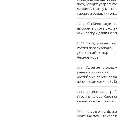
предыдущих ударов: Ро
лишила Украину моря и
ускорила развязку конф
Как Киев рисует «
06:45
на фронте», пока русски
Бакшеевку и давят на се
Запад уже не пом
21:03
Россия парализовала
украинский экспорт чер
Чёрное море
Арсенал на воздух
20:51
утечка аммиака: как
российские ракеты за ча
перепахали логистику К
Зеленский — гро
20:15
Украины: слова Жирино
звучат уже как пригово
Киев в огне, Драп
19:41
шоке: как точный удар 