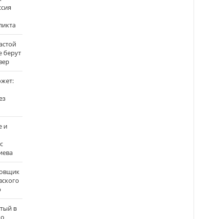
ссия
ликта
застой
е берут
вер
ожет:
ез
е и
с
иева
бовщик
вского
р
атый в
по