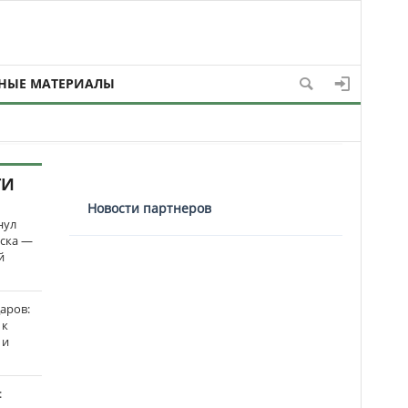
НЫЕ МАТЕРИАЛЫ
ТИ
Новости партнеров
нул
рска —
й
аров:
 к
 и
: