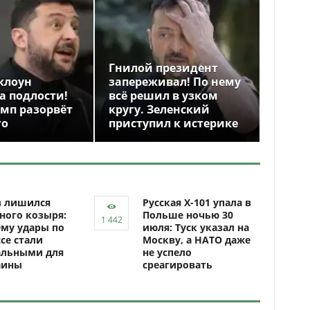
Гнилой президент
клоун
запереживал! По нему
а подлости!
всё решил в узком
амп разорвёт
кругу. Зеленский
го
приступил к истерике
в лишился
Русская Х-101 упала в
ного козыря:
Польше ночью 30
му удары по
июля: Туск указал на
се стали
Москву, а НАТО даже
альными для
не успело
аины
среагировать