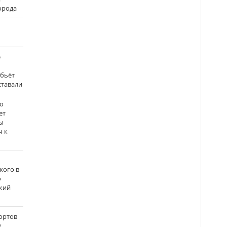
города
е
 бьёт
ставали
о
ет
ы
ч к
кого в
о
кий
ортов
х