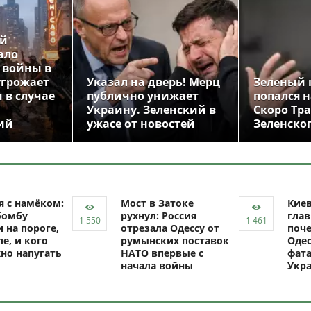
ой
ало
 войны в
угрожает
Указал на дверь! Мерц
Зеленый 
 в случае
публично унижает
попался н
Украину. Зеленский в
Скоро Тр
ий
ужасе от новостей
Зеленско
я с намёком:
Мост в Затоке
Кие
бомбу
рухнул: Россия
глав
 на пороге,
отрезала Одессу от
поче
ле, и кого
румынских поставок
Одес
но напугать
НАТО впервые с
фат
начала войны
Укр