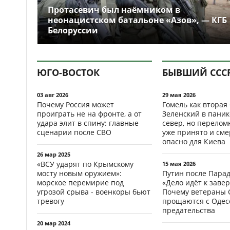
Протасевич был наёмником в
неонацистском батальоне «Азов», — КГБ
Белоруссии
ЮГО-ВОСТОК
БЫВШИЙ ССС
03 авг 2026
29 мая 2026
Почему Россия может
Гомель как вторая
проиграть не на фронте, а от
Зеленский в паник
удара элит в спину: главные
север, но перело
сценарии после СВО
уже принято и см
опасно для Киева
26 мар 2025
«ВСУ ударят по Крымскому
15 мая 2026
мосту новым оружием»:
Путин после Пара
морское перемирие под
«Дело идёт к заве
угрозой срыва - военкоры бьют
Почему ветераны 
тревогу
прощаются с Одесс
предательства
20 мар 2024