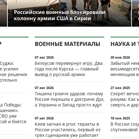
Российские военные блокировали
колонну армии США в Сирии
Р
ВОЕННЫЕ МАТЕРИАЛЫ
НАУКА И 
07 авг 2026
20 янв 2026
 Суджа:
Белоусов перевернул игру. Два
Забытый нем
е усилил
года после Курска — главный
восьмидесят
мное решение
вывод о русской армии
меняющим в
ертельно
07 авг 2026
27 ноя 2025
Тишина громче ударов: почему
Секрет вечн
Россия перешла к доктрине Дуэ,
разума: Как 
да Победы:
а Украина и Запад просто ждут
смерть и да
ршению».
СВО уже
07 авг 2026
18 ноя 2025
ой и боятся
Киев загнан в угол: теракты в
В России со
России участились, первый из
спутниковой 
трёх сценариев уже работает