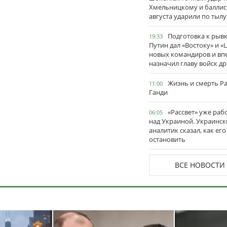
Хмельницкому и баллис
августа ударили по тылу
Подготовка к рывк
19:33
Путин дал «Востоку» и «
новых командиров и вп
назначил главу войск д
Жизнь и смерть Р
11:00
Ганди
«Рассвет» уже раб
06:05
над Украиной. Украинск
аналитик сказал, как его
остановить
ВСЕ НОВОСТИ