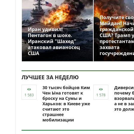
Получите св
Майдан! Нач
Иран удивил!
гражданской
Пентагон в шоке.
США? Трамп 
Иранский "Шахед"
протестантам
атаковал авианосец
захвата
США
госучрежден
ЛУЧШЕЕ ЗА НЕДЕЛЮ
30 тысяч бойцов Ким
Диверси
Чен Ына готовят к
почему 
броску на Сумы и
взорвали
Харьков: в Киеве уже
а не в за
считают это
это долж
страшнее
мобилизации