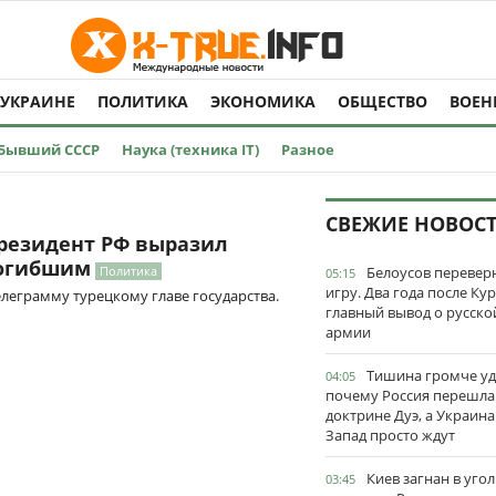
 УКРАИНЕ
ПОЛИТИКА
ЭКОНОМИКА
ОБЩЕСТВО
ВОЕН
Бывший СССР
Наука (техника IT)
Разное
СВЕЖИЕ НОВОС
президент РФ выразил
погибшим
Политика
Белоусов перевер
05:15
игру. Два года после Ку
леграмму турецкому главе государства.
главный вывод о русско
армии
Тишина громче уд
04:05
почему Россия перешла
доктрине Дуэ, а Украина
Запад просто ждут
Киев загнан в угол
03:45