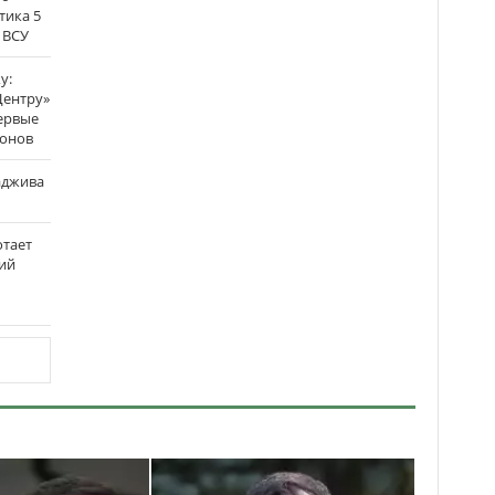
тика 5
 ВСУ
у:
Центру»
ервые
ронов
аджива
отает
ий