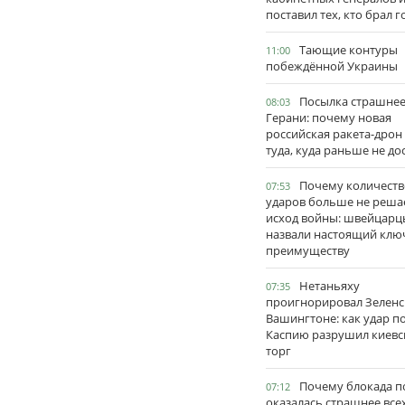
поставил тех, кто брал 
Тающие контуры
11:00
побеждённой Украины
Посылка страшне
08:03
Герани: почему новая
российская ракета-дрон
туда, куда раньше не до
Почему количеств
07:53
ударов больше не реша
исход войны: швейцарц
назвали настоящий клю
преимуществу
Нетаньяху
07:35
проигнорировал Зеленс
Вашингтоне: как удар п
Каспию разрушил киевс
торг
Почему блокада п
07:12
оказалась страшнее все