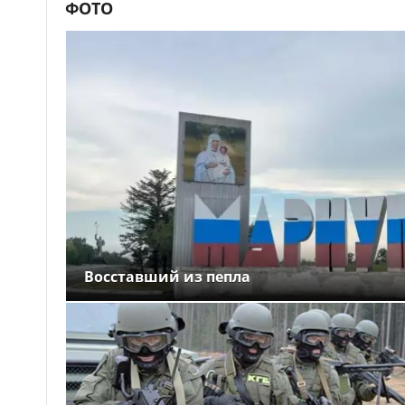
ФОТО
Восставший из пепла