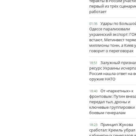
теракты в России участи
первый из трёх сценари
работает
Удары по Большо
01:36
Одессе парализовали
украинский экспорт: ГО
встают, Метинвест теряе
миллионы тонн, а Киев 
говорит о переговорах
Залужный признал
18:51
ресурс Украины исчерпа
Россия нашла ответ на в
оружие НАТО
От «паркетных» к
18:40
фронтовым: Путин внез
передал тыл, дроны и
ключевые группировки
боевым генералам
Принцип Жукова
18:23
сработал: Кремль убрал
кабинетных генералов 