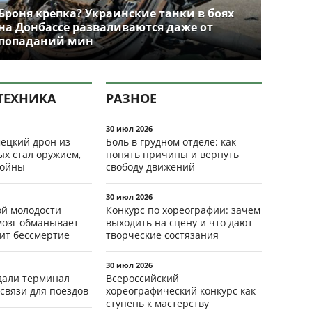
Броня крепка? Украинские танки в боях
на Донбассе разваливаются даже от
попаданий мин
ТЕХНИКА
РАЗНОЕ
30 июл 2026
ецкий дрон из
Боль в грудном отделе: как
ых стал оружием,
понять причины и вернуть
ойны
свободу движений
30 июл 2026
ой молодости
Конкурс по хореографии: зачем
мозг обманывает
выходить на сцену и что дают
рит бессмертие
творческие состязания
30 июл 2026
здали терминал
Всероссийский
связи для поездов
хореографический конкурс как
ступень к мастерству