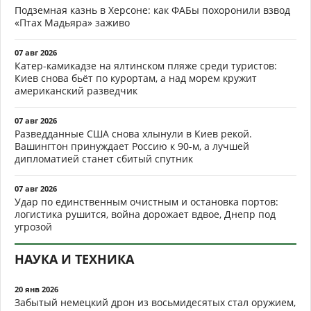
Подземная казнь в Херсоне: как ФАБы похоронили взвод
«Птах Мадьяра» заживо
07 авг 2026
Катер-камикадзе на ялтинском пляже среди туристов:
Киев снова бьёт по курортам, а над морем кружит
американский разведчик
07 авг 2026
Разведданные США снова хлынули в Киев рекой.
Вашингтон принуждает Россию к 90-м, а лучшей
дипломатией станет сбитый спутник
07 авг 2026
Удар по единственным очистным и остановка портов:
логистика рушится, война дорожает вдвое, Днепр под
угрозой
НАУКА И ТЕХНИКА
20 янв 2026
Забытый немецкий дрон из восьмидесятых стал оружием,