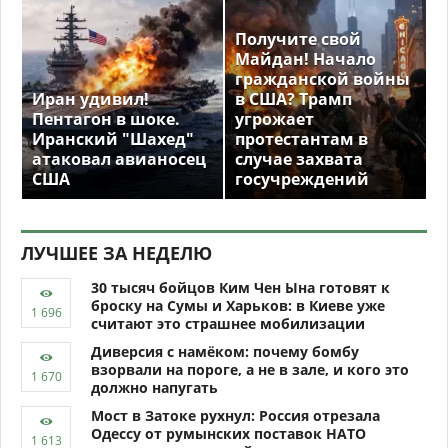
Получите свой
Майдан! Начало
гражданской войны
Иран удивил!
в США? Трамп
Пентагон в шоке.
угрожает
Иранский "Шахед"
протестантам в
атаковал авианосец
случае захвата
США
госучреждений
ЛУЧШЕЕ ЗА НЕДЕЛЮ
30 тысяч бойцов Ким Чен Ына готовят к
броску на Сумы и Харьков: в Киеве уже
считают это страшнее мобилизации
Диверсия с намёком: почему бомбу
взорвали на пороге, а не в зале, и кого это
должно напугать
Мост в Затоке рухнул: Россия отрезала
Одессу от румынских поставок НАТО