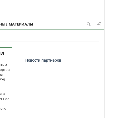
НЫЕ МАТЕРИАЛЫ
ТИ
Новости партнеров
нным
ортов:
на
под
о и
енное
ного