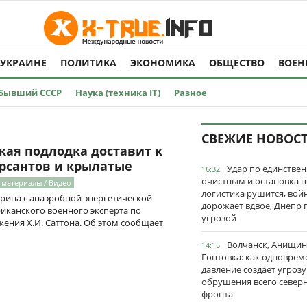
 УКРАИНЕ
ПОЛИТИКА
ЭКОНОМИКА
ОБЩЕСТВО
ВОЕН
Бывший СССР
Наука (техника IT)
Разное
СВЕЖИЕ НОВОС
кая подлодка доставит к
рсантов и крылатые
Удар по единстве
16:32
очистным и остановка п
 материалы / Видео
логистика рушится, вой
рина с анаэробной энергетической
дорожает вдвое, Днепр 
иканского военного эксперта по
угрозой
ения Х.И. Саттона. Об этом сообщает
Волчанск, Анищин
14:15
Гоптовка: как одноврем
давление создаёт угрозу
обрушения всего север
фронта