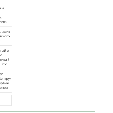
е и
с
иева
бовщик
вского
р
атый в
по
тика 5
 ВСУ
у:
Центру»
ервые
ронов