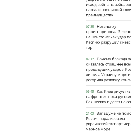
исход войны: швейцарц
назвали настоящий клю
преимуществу
Нетаньяху
07:35
проигнорировал Зеленс
Вашингтоне: как удар п
Каспию разрушил киевс
торг
Почему блокада п
07:12
оказалась страшнее все
предыдущих ударов: Ро
лишила Украину моря и
ускорила развязку конф
Как Киев рисует «
06:45
на фронте», пока русски
Бакшеевку и давят на се
Запад уже не пом
21:03
Россия парализовала
украинский экспорт чер
Чёрное море