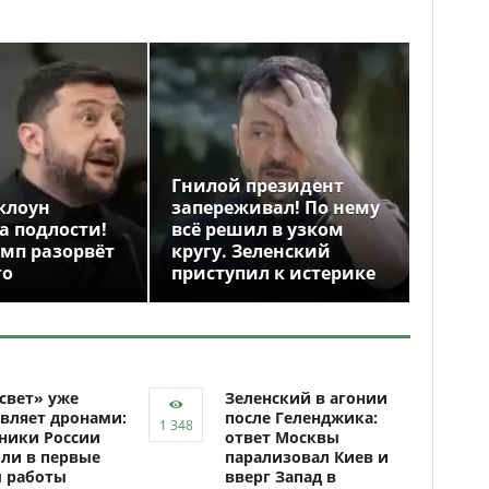
Гнилой президент
клоун
запереживал! По нему
а подлости!
всё решил в узком
амп разорвёт
кругу. Зеленский
го
приступил к истерике
свет» уже
Зеленский в агонии
вляет дронами:
после Геленджика:
ники России
ответ Москвы
ли в первые
парализовал Киев и
ы работы
вверг Запад в