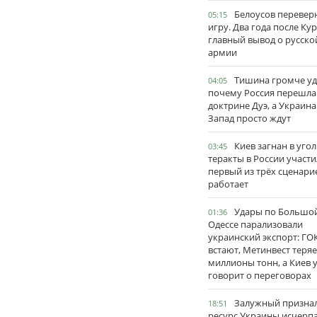
Белоусов перевер
05:15
игру. Два года после Ку
главный вывод о русско
армии
Тишина громче уд
04:05
почему Россия перешла
доктрине Дуэ, а Украина
Запад просто ждут
Киев загнан в угол
03:45
теракты в России участи
первый из трёх сценари
работает
Удары по Большо
01:36
Одессе парализовали
украинский экспорт: ГО
встают, Метинвест теряе
миллионы тонн, а Киев 
говорит о переговорах
Залужный признал
18:51
ресурс Украины исчерпа