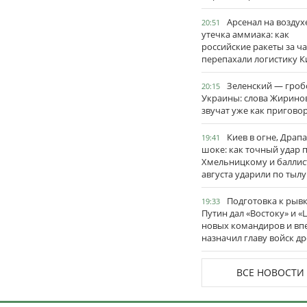
Арсенал на воздух
20:51
утечка аммиака: как
российские ракеты за ча
перепахали логистику К
Зеленский — гро
20:15
Украины: слова Жирино
звучат уже как пригово
Киев в огне, Драп
19:41
шоке: как точный удар 
Хмельницкому и баллис
августа ударили по тылу
Подготовка к рывк
19:33
Путин дал «Востоку» и «
новых командиров и вп
назначил главу войск д
ВСЕ НОВОСТИ