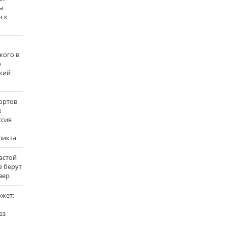
ы
ч к
кого в
о
кий
ортов
х
ссия
ликта
застой
е берут
вер
ожет:
ез