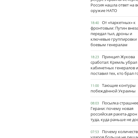
Россия нашла ответ на в
оружие НАТО
От «паркетных» к
18:40
фронтовым: Путин внез
передал тыл, дроны и
ключевые группировки
боевым генералам
Принцип Жукова
18:23
сработал: Кремль убрал
кабинетных генералов 
поставил тех, кто брал 
Тающие контуры
11:00
побеждённой Украины
Посылка страшне
08:03
Герани: почему новая
российская ракета-дрон
туда, куда раньше не до
Почему количеств
07:53
ударов больше не реша