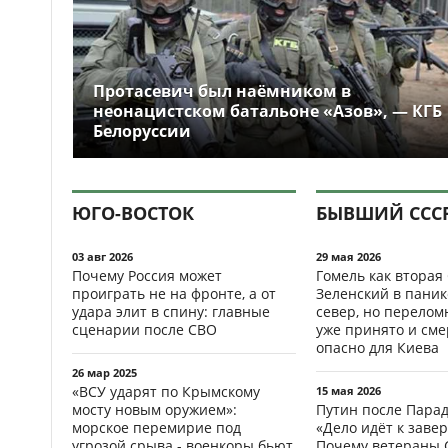
Протасевич был наёмником в
неонацистском батальоне «Азов», — КГБ
Белоруссии
ЮГО-ВОСТОК
БЫВШИЙ ССС
03 авг 2026
29 мая 2026
Почему Россия может
Гомель как вторая
проиграть не на фронте, а от
Зеленский в паник
удара элит в спину: главные
север, но перело
сценарии после СВО
уже принято и см
опасно для Киева
26 мар 2025
«ВСУ ударят по Крымскому
15 мая 2026
мосту новым оружием»:
Путин после Пара
морское перемирие под
«Дело идёт к заве
угрозой срыва - военкоры бьют
Почему ветераны 