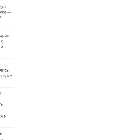
нул
рска —
й
аров:
 к
 и
:
лись,
ев уже
й
Ки
т
уже
:
н,