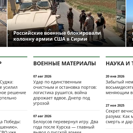
Российские военные блокировали
колонну армии США в Сирии
Р
ВОЕННЫЕ МАТЕРИАЛЫ
НАУКА И 
07 авг 2026
20 янв 2026
 Суджа:
Удар по единственным
Забытый нем
е усилил
очистным и остановка портов:
восьмидесят
мное решение
логистика рушится, война
меняющим в
ертельно
дорожает вдвое, Днепр под
угрозой
27 ноя 2025
Секрет вечн
разума: Как 
07 авг 2026
да Победы:
Белоусов перевернул игру. Два
смерть и да
ршению».
года после Курска — главный
СВО уже
вывод о русской армии