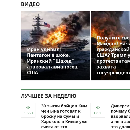
ВИДЕО
Получите св
Майдан! Нач
Иран удивил!
гражданской
Пентагон в шоке.
США? Трамп 
Иранский "Шахед"
протестантам
атаковал авианосец
захвата
США
госучрежден
ЛУЧШЕЕ ЗА НЕДЕЛЮ
30 тысяч бойцов Ким
Диверси
Чен Ына готовят к
почему 
броску на Сумы и
взорвали
Харьков: в Киеве уже
а не в за
считают это
это долж