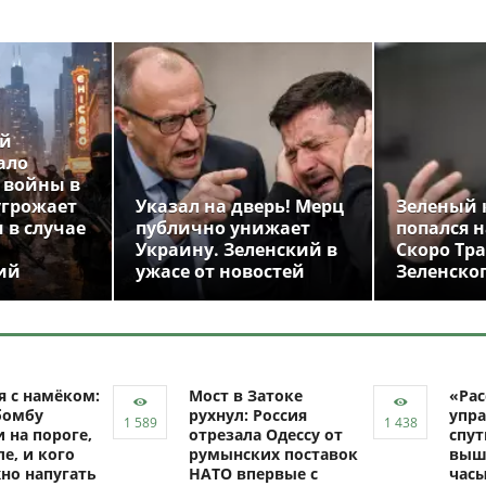
ой
ало
 войны в
угрожает
Указал на дверь! Мерц
Зеленый 
 в случае
публично унижает
попался н
Украину. Зеленский в
Скоро Тр
ий
ужасе от новостей
Зеленско
я с намёком:
Мост в Затоке
«Рас
бомбу
рухнул: Россия
упра
 на пороге,
отрезала Одессу от
спут
ле, и кого
румынских поставок
выш
но напугать
НАТО впервые с
час