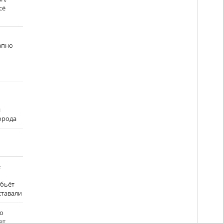
сё
апно
и
города
е
 бьёт
ставали
о
ет