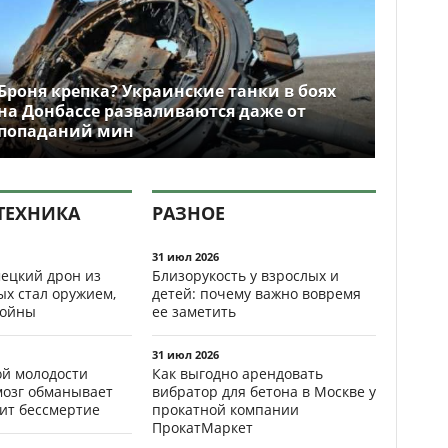
Броня крепка? Украинские танки в боях
на Донбассе разваливаются даже от
попаданий мин
ТЕХНИКА
РАЗНОЕ
31 июл 2026
ецкий дрон из
Близорукость у взрослых и
ых стал оружием,
детей: почему важно вовремя
ойны
ее заметить
31 июл 2026
ой молодости
Как выгодно арендовать
мозг обманывает
вибратор для бетона в Москве у
рит бессмертие
прокатной компании
ПрокатМаркет