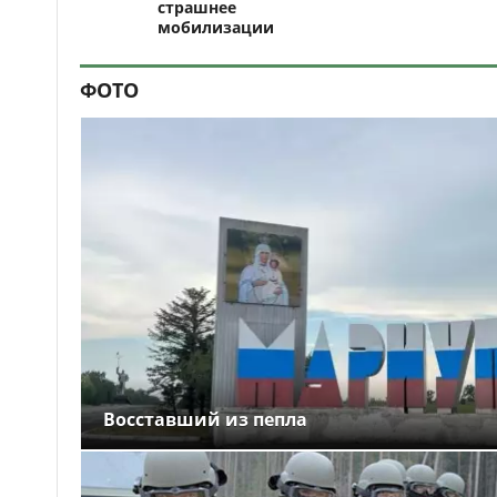
страшнее
мобилизации
ФОТО
Восставший из пепла