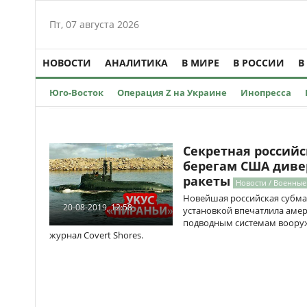
Пт, 07 августа 2026
НОВОСТИ
АНАЛИТИКА
В МИРЕ
В РОССИИ
В
Юго-Восток
Операция Z на Украине
Инопресса
Секретная российс
берегам США диве
ракеты
Новости / Военные
Новейшая российская субма
20-08-2019, 12:58
установкой впечатлила амер
подводным системам вооруж
журнал Covert Shores.