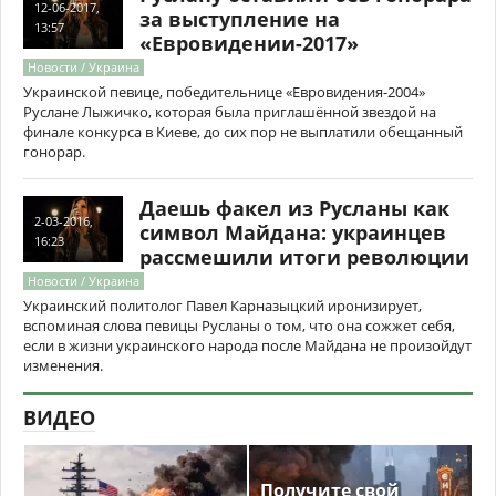
12-06-2017,
за выступление на
13:57
«Евровидении-2017»
Новости / Украина
Украинской певице, победительнице «Евровидения-2004»
Руслане Лыжичко, которая была приглашённой звездой на
финале конкурса в Киеве, до сих пор не выплатили обещанный
гонорар.
Даешь факел из Русланы как
2-03-2016,
символ Майдана: украинцев
16:23
рассмешили итоги революции
Новости / Украина
Украинский политолог Павел Карназыцкий иронизирует,
вспоминая слова певицы Русланы о том, что она сожжет себя,
если в жизни украинского народа после Майдана не произойдут
изменения.
ВИДЕО
Получите свой