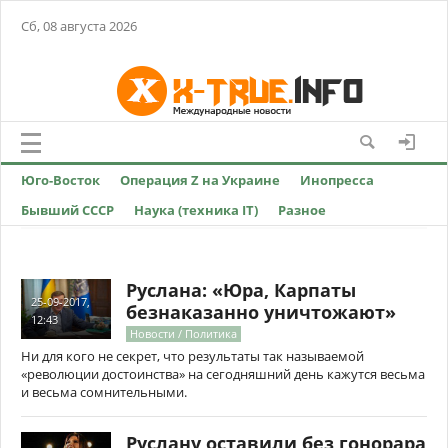
Сб, 08 августа 2026
Юго-Восток
Операция Z на Украине
Инопресса
Бывший СССР
Наука (техника IT)
Разное
Руслана: «Юра, Карпаты
25-09-2017,
безнаказанно уничтожают»
12:43
Новости / Политика
Ни для кого не секрет, что результаты так называемой
«революции достоинства» на сегодняшний день кажутся весьма
и весьма сомнительными.
Руслану оставили без гонорара