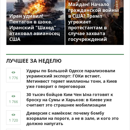
Майдан! Начало
гражданской войны
Иран удивил!
в США? Трамп
Пентагон в шоке.
угрожает
Иранский "Шахед"
протестантам в
атаковал авианосец
случае захвата
США
госучреждений
ЛУЧШЕЕ ЗА НЕДЕЛЮ
Удары по Большой Одессе парализовали
украинский экспорт: ГОКи встают,
Метинвест теряет миллионы тонн, а Киев
уже говорит о переговорах
30 тысяч бойцов Ким Чен Ына готовят к
броску на Сумы и Харьков: в Киеве уже
считают это страшнее мобилизации
Диверсия с намёком: почему бомбу
взорвали на пороге, а не в зале, и кого это
должно напугать