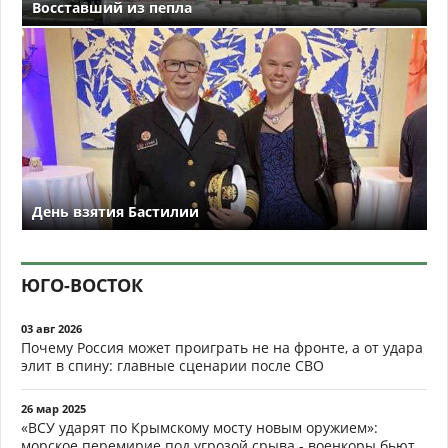
Восставший из пепла
День взятия Бастилии
ЮГО-ВОСТОК
03 авг 2026
Почему Россия может проиграть не на фронте, а от удара
элит в спину: главные сценарии после СВО
26 мар 2025
«ВСУ ударят по Крымскому мосту новым оружием»:
морское перемирие под угрозой срыва - военкоры бьют