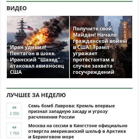
ВИДЕО
Получите свой
Майдан! Начало
гражданской войны
Иран удивил!
в США? Трамп
Пентагон в шоке.
угрожает
Иранский "Шахед"
протестантам в
атаковал авианосец
случае захвата
США
госучреждений
ЛУЧШЕЕ ЗА НЕДЕЛЮ
Семь бомб Лаврова: Кремль впервые
признал западную засаду и угрозу
расчленения России
Москва на сессии в Кингстоне официально
отвергла американский шельф в Арктике
и Беринговом море