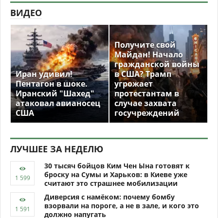
ВИДЕО
Получите свой
Майдан! Начало
гражданской войны
Иран удивил!
в США? Трамп
Пентагон в шоке.
угрожает
Иранский "Шахед"
протестантам в
атаковал авианосец
случае захвата
США
госучреждений
ЛУЧШЕЕ ЗА НЕДЕЛЮ
30 тысяч бойцов Ким Чен Ына готовят к
броску на Сумы и Харьков: в Киеве уже
считают это страшнее мобилизации
Диверсия с намёком: почему бомбу
взорвали на пороге, а не в зале, и кого это
должно напугать