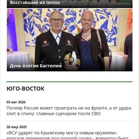
Восставший из пепла
День взятия Бастилии
ЮГО-ВОСТОК
03 авг 2026
Почему Россия может проиграть не на фронте, а от удара
элит в спину: главные сценарии после СВО
26 мар 2025
«ВСУ ударят по Крымскому мосту новым оружием»:
морское перемирие под угрозой срыва - военкоры бьют