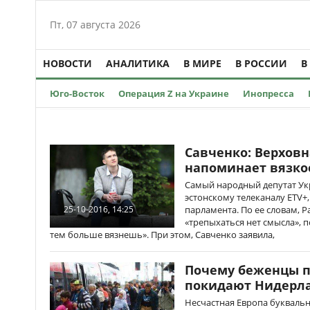
Пт, 07 августа 2026
НОВОСТИ
АНАЛИТИКА
В МИРЕ
В РОССИИ
В
Юго-Восток
Операция Z на Украине
Инопресса
Савченко: Верховн
напоминает вязко
Самый народный депутат Ук
эстонскому телеканалу ETV+,
парламента. По ее словам, Р
25-10-2016, 14:25
«трепыхаться нет смысла», 
тем больше вязнешь». При этом, Савченко заявила,
Почему беженцы п
покидают Нидерл
Несчастная Европа буквальн