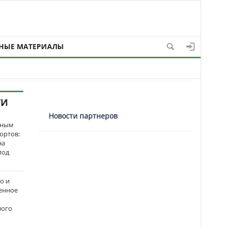
НЫЕ МАТЕРИАЛЫ
ТИ
Новости партнеров
нным
ортов:
на
под
о и
енное
ного