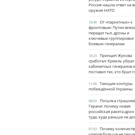
Россия нашла ответ на в
оружие НАТО
От «паркетных» к
18:40
фронтовым: Путин внез
передал тыл, дроны и
ключевые группировки
боевым генералам
Принцип Жукова
18:23
сработал: Кремль убрал
кабинетных генералов 
поставил тех, кто брал 
Тающие контуры
11:00
побеждённой Украины
Посылка страшне
08:03
Герани: почему новая
российская ракета-дрон
туда, куда раньше не до
Почему количеств
07:53
ударов больше не реша