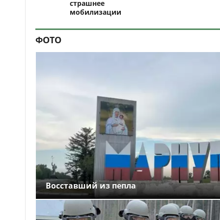
страшнее
мобилизации
ФОТО
Восставший из пепла