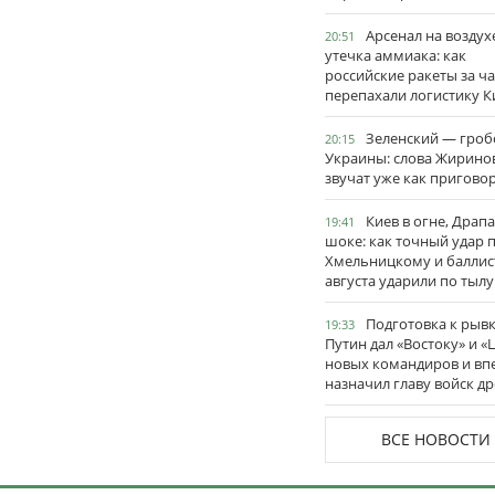
Арсенал на воздух
20:51
утечка аммиака: как
российские ракеты за ча
перепахали логистику К
Зеленский — гро
20:15
Украины: слова Жирино
звучат уже как пригово
Киев в огне, Драп
19:41
шоке: как точный удар 
Хмельницкому и баллис
августа ударили по тылу
Подготовка к рывк
19:33
Путин дал «Востоку» и «
новых командиров и вп
назначил главу войск д
ВСЕ НОВОСТИ