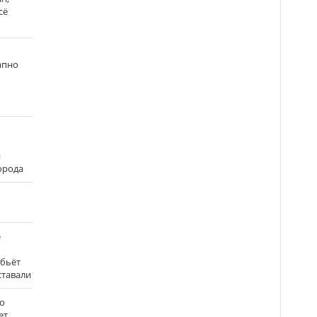
сё
апно
и
города
е
 бьёт
ставали
о
ет