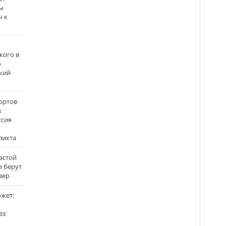
ы
ч к
кого в
о
кий
ортов
х
ссия
ликта
застой
е берут
вер
ожет:
ез