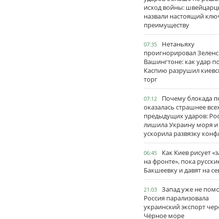
исход войны: швейцарц
назвали настоящий клю
преимуществу
Нетаньяху
07:35
проигнорировал Зеленс
Вашингтоне: как удар п
Каспию разрушил киевс
торг
Почему блокада п
07:12
оказалась страшнее все
предыдущих ударов: Ро
лишила Украину моря и
ускорила развязку конф
Как Киев рисует «
06:45
на фронте», пока русски
Бакшеевку и давят на се
Запад уже не пом
21:03
Россия парализовала
украинский экспорт чер
Чёрное море