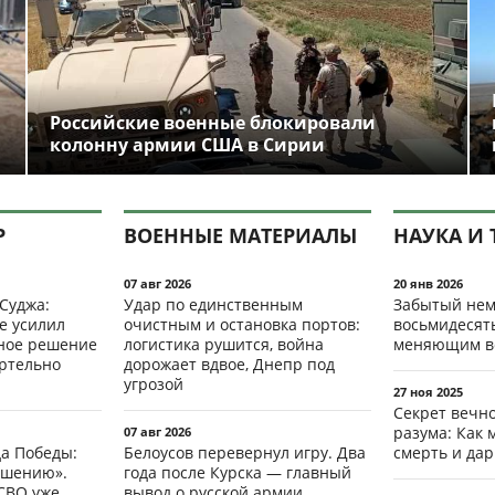
Российские военные блокировали
колонну армии США в Сирии
Р
ВОЕННЫЕ МАТЕРИАЛЫ
НАУКА И 
07 авг 2026
20 янв 2026
 Суджа:
Удар по единственным
Забытый нем
е усилил
очистным и остановка портов:
восьмидесят
мное решение
логистика рушится, война
меняющим в
ертельно
дорожает вдвое, Днепр под
угрозой
27 ноя 2025
Секрет вечн
разума: Как 
07 авг 2026
да Победы:
Белоусов перевернул игру. Два
смерть и да
ршению».
года после Курска — главный
СВО уже
вывод о русской армии