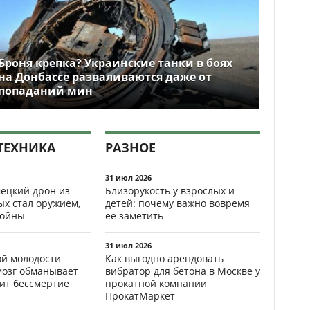
Броня крепка? Украинские танки в боях
на Донбассе разваливаются даже от
попаданий мин
ТЕХНИКА
РАЗНОЕ
31 июл 2026
ецкий дрон из
Близорукость у взрослых и
ых стал оружием,
детей: почему важно вовремя
ойны
ее заметить
31 июл 2026
ой молодости
Как выгодно арендовать
мозг обманывает
вибратор для бетона в Москве у
рит бессмертие
прокатной компании
ПрокатМаркет