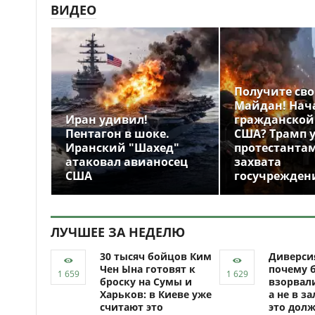
ВИДЕО
Получите св
Майдан! Нач
Иран удивил!
гражданской
Пентагон в шоке.
США? Трамп 
Иранский "Шахед"
протестантам
атаковал авианосец
захвата
США
госучрежден
ЛУЧШЕЕ ЗА НЕДЕЛЮ
30 тысяч бойцов Ким
Диверси
Чен Ына готовят к
почему 
броску на Сумы и
взорвали
Харьков: в Киеве уже
а не в за
считают это
это долж