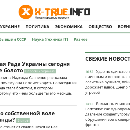
 УКРАИНЕ
ПОЛИТИКА
ЭКОНОМИКА
ОБЩЕСТВО
ВОЕН
Бывший СССР
Наука (техника IT)
Разное
СВЕЖИЕ НОВОС
ая Рада Украины сегодня
е болото
Новости / Украина
Удар по единстве
16:32
очистным и остановка п
раины Надежда Савченко рассказала
логистика рушится, вой
 почему она не хочет ходить на заседания
дорожает вдвое, Днепр 
ада стала болотом, в котором
угрозой
потому что «чем больше ты его месишь,
Волчанск, Анищин
14:15
Гоптовка: как одноврем
о собственной воле
давление создаёт угрозу
анды?
обрушения всего север
В мире
фронта
о стонет от свалившихся на неё