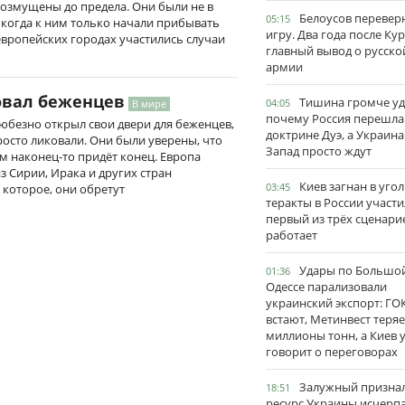
возмущены до предела. Они были не в
Белоусов перевер
05:15
 когда к ним только начали прибывать
игру. Два года после Ку
 европейских городах участились случаи
главный вывод о русско
армии
овал беженцев
Тишина громче уд
04:05
В мире
почему Россия перешла
любезно открыл свои двери для беженцев,
доктрине Дуэ, а Украина
осто ликовали. Они были уверены, что
Запад просто ждут
ям наконец-то придёт конец. Европа
з Сирии, Ирака и других стран
Киев загнан в угол
03:45
которое, они обретут
теракты в России участи
первый из трёх сценари
работает
Удары по Большо
01:36
Одессе парализовали
украинский экспорт: ГО
встают, Метинвест теряе
миллионы тонн, а Киев 
говорит о переговорах
Залужный признал
18:51
ресурс Украины исчерпа