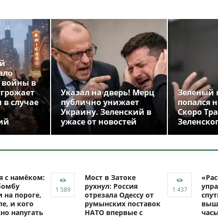
ой
ало
 войны в
угрожает
Указал на дверь! Мерц
Зеленый 
 в случае
публично унижает
попался н
Украину. Зеленский в
Скоро Тр
ий
ужасе от новостей
Зеленско
я с намёком:
Мост в Затоке
«Рас
бомбу
рухнул: Россия
упра
 на пороге,
отрезала Одессу от
спут
ле, и кого
румынских поставок
выш
но напугать
НАТО впервые с
час