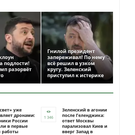
Гнилой президент
клоун
запереживал! По нему
а подлости!
всё решил в узком
амп разорвёт
кругу. Зеленский
го
приступил к истерике
свет» уже
Зеленский в агонии
вляет дронами:
после Геленджика:
ники России
ответ Москвы
ли в первые
парализовал Киев и
ы работы
вверг Запад в