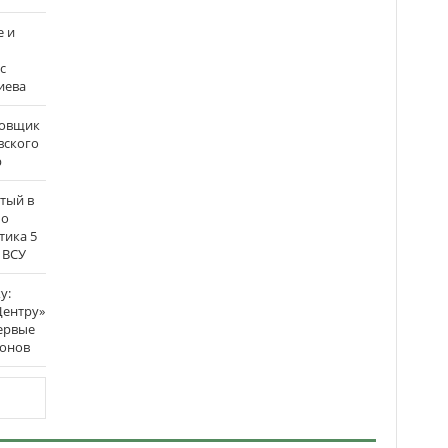
е и
с
иева
бовщик
вского
р
атый в
по
тика 5
 ВСУ
у:
Центру»
ервые
ронов