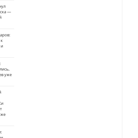
нул
рска —
й
аров:
 к
 и
:
лись,
ев уже
й
Ки
т
уже
:
н,