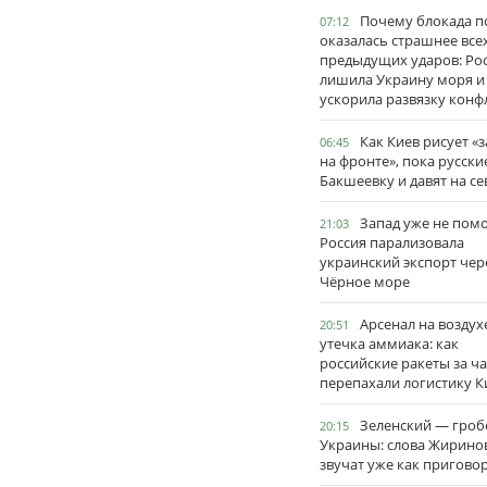
Почему блокада п
07:12
оказалась страшнее все
предыдущих ударов: Ро
лишила Украину моря и
ускорила развязку конф
Как Киев рисует «
06:45
на фронте», пока русски
Бакшеевку и давят на се
Запад уже не пом
21:03
Россия парализовала
украинский экспорт чер
Чёрное море
Арсенал на воздух
20:51
утечка аммиака: как
российские ракеты за ча
перепахали логистику К
Зеленский — гро
20:15
Украины: слова Жирино
звучат уже как пригово