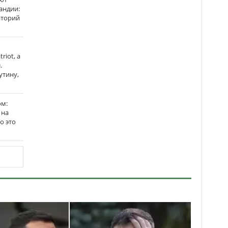
андии:
аторий
riot, а
.
утину,
ом:
 на
го это