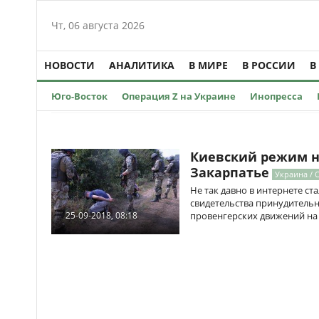
Чт, 06 августа 2026
НОВОСТИ
АНАЛИТИКА
В МИРЕ
В РОССИИ
В
Юго-Восток
Операция Z на Украине
Инопресса
Киевский режим н
Закарпатье
Украина / 
Не так давно в интернете с
свидетельства принудительн
провенгерских движений на
25-09-2018, 08:18