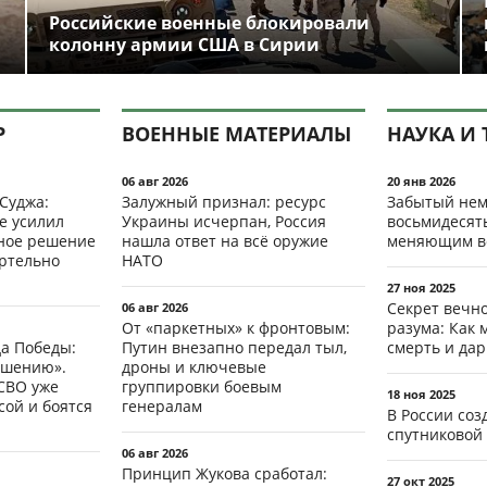
Российские военные блокировали
колонну армии США в Сирии
Р
ВОЕННЫЕ МАТЕРИАЛЫ
НАУКА И 
06 авг 2026
20 янв 2026
 Суджа:
Залужный признал: ресурс
Забытый нем
е усилил
Украины исчерпан, Россия
восьмидесят
мное решение
нашла ответ на всё оружие
меняющим в
ертельно
НАТО
27 ноя 2025
Секрет вечн
06 авг 2026
От «паркетных» к фронтовым:
разума: Как 
да Победы:
Путин внезапно передал тыл,
смерть и да
ршению».
дроны и ключевые
СВО уже
группировки боевым
18 ноя 2025
ой и боятся
генералам
В России со
спутниковой 
06 авг 2026
Принцип Жукова сработал:
27 окт 2025