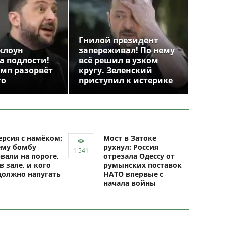
Гнилой президент
клоун
запереживал! По нему
а подлости!
всё решил в узком
амп разорвёт
кругу. Зеленский
го
приступил к истерике
рсия с намёком:
Мост в Затоке
ему бомбу
рухнул: Россия
вали на пороге,
отрезала Одессу от
 в зале, и кого
румынских поставок
должно напугать
НАТО впервые с
начала войны