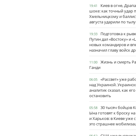
Киев в огне, Драп
19:41
шоке: как точный удар 
Хмельницкому и баллис
августа ударили по тылу
Подготовка к рывк
19:33
Путин дал «Востоку» и «
новых командиров и вп
назначил главу войск д
Жизнь и смерть Р
11:00
Ганди
«Рассвет» уже раб
06:05
над Украиной. Украинск
аналитик сказал, как его
остановить
30 тысяч бойцов 
05:58
Ына готовят к броску н
и Харьков: в Киеве уже 
это страшнее мобилиза
США уже выгружа
05:52