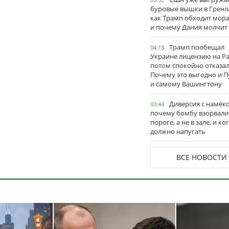
буровые вышки в Гренл
как Трамп обходит мор
и почему Дания молчит
Трамп пообещал
04:13
Украине лицензию на Pat
потом спокойно отказал
Почему это выгодно и П
и самому Вашингтону
Диверсия с намёк
03:44
почему бомбу взорвали
пороге, а не в зале, и ко
должно напугать
ВСЕ НОВОСТИ