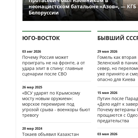
Протасевич был наёмником в
неонацистском батальоне «Азов», — КГБ
Белоруссии
ЮГО-ВОСТОК
БЫВШИЙ ССС
03 авг 2026
29 мая 2026
Почему Россия может
Гомель как вторая
проиграть не на фронте, а от
Зеленский в паник
удара элит в спину: главные
север, но перело
сценарии после СВО
уже принято и см
опасно для Киева
26 мар 2025
«ВСУ ударят по Крымскому
15 мая 2026
мосту новым оружием»:
Путин после Пара
морское перемирие под
«Дело идёт к заве
угрозой срыва - военкоры бьют
Почему ветераны 
тревогу
прощаются с Одесс
предательства
20 мар 2024
Токаев объявил Казахстан
03 мая 2026