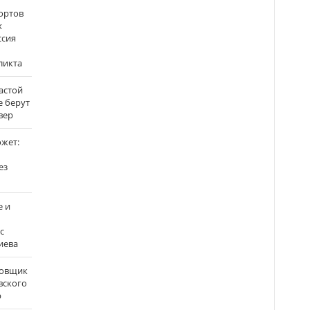
ортов
х
ссия
ликта
застой
е берут
вер
ожет:
ез
е и
с
иева
бовщик
вского
р