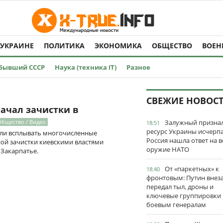
 УКРАИНЕ
ПОЛИТИКА
ЭКОНОМИКА
ОБЩЕСТВО
ВОЕН
Бывший СССР
Наука (техника IT)
Разное
СВЕЖИЕ НОВОС
ачал зачистки в
Общество / Видео
Залужный признал
18:51
ресурс Украины исчерпа
тали всплывать многочисленные
Россия нашла ответ на в
ой зачистки киевскими властями
оружие НАТО
 Закарпатье.
От «паркетных» к
18:40
фронтовым: Путин внез
передал тыл, дроны и
ключевые группировки
боевым генералам