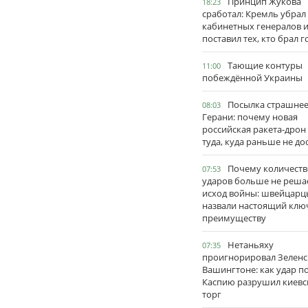
Принцип Жукова
18:23
сработал: Кремль убрал
кабинетных генералов 
поставил тех, кто брал 
Тающие контуры
11:00
побеждённой Украины
Посылка страшне
08:03
Герани: почему новая
российская ракета-дрон
туда, куда раньше не до
Почему количеств
07:53
ударов больше не реша
исход войны: швейцарц
назвали настоящий клю
преимуществу
Нетаньяху
07:35
проигнорировал Зеленс
Вашингтоне: как удар п
Каспию разрушил киевс
торг