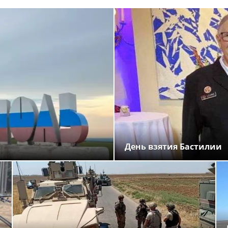
День взятия Бастилии