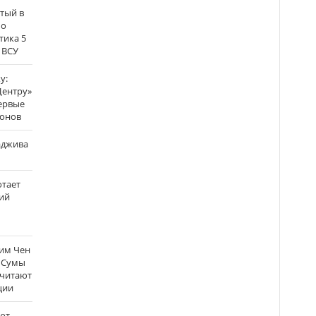
атый в
по
тика 5
 ВСУ
у:
Центру»
ервые
ронов
аджива
отает
ий
Ким Чен
а Сумы
считают
ции
ют