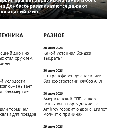
Броня крепка? Украинские танки в боях
на Донбассе разваливаются даже от
попаданий мин
ТЕХНИКА
РАЗНОЕ
30 июл 2026
ецкий дрон из
Какой материал бейджа
ых стал оружием,
выбрать?
ойны
30 июл 2026
От трансферов до аналитики:
ой молодости
бизнес-стратегии клубов АПЛ
мозг обманывает
рит бессмертие
30 июл 2026
Американский СПГ-танкер
вспыхнул в порту Дамиетта:
здали терминал
Ambrey говорит о дроне, Египет
связи для поездов
молчит о причинах
29 июл 2026