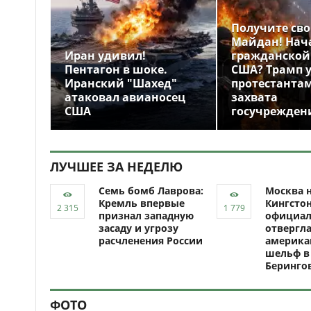
Получите св
Майдан! Нач
Иран удивил!
гражданской
Пентагон в шоке.
США? Трамп 
Иранский "Шахед"
протестантам
атаковал авианосец
захвата
США
госучрежден
ЛУЧШЕЕ ЗА НЕДЕЛЮ
Семь бомб Лаврова:
Москва н
Кремль впервые
Кингсто
признал западную
официал
засаду и угрозу
отвергл
расчленения России
америка
шельф в
Беринго
ФОТО