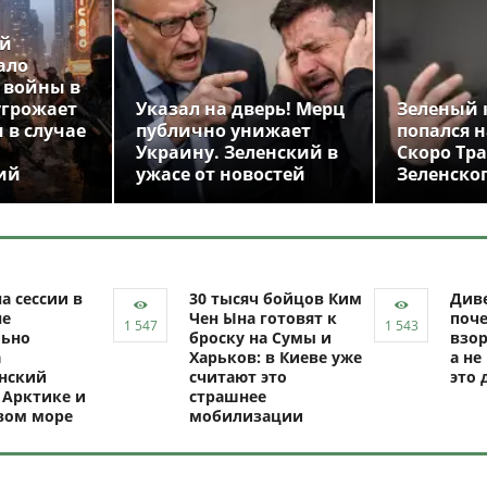
ой
ало
 войны в
угрожает
Указал на дверь! Мерц
Зеленый 
 в случае
публично унижает
попался н
Украину. Зеленский в
Скоро Тр
ий
ужасе от новостей
Зеленско
а сессии в
30 тысяч бойцов Ким
Диве
не
Чен Ына готовят к
поч
ьно
броску на Сумы и
взор
а
Харьков: в Киеве уже
а не
нский
считают это
это 
 Арктике и
страшнее
вом море
мобилизации