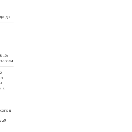
и
города
е
 бьёт
ставали
о
ет
ы
ч к
кого в
о
кий