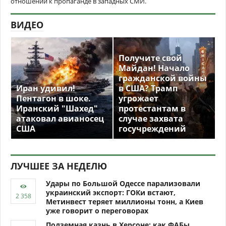
отношении к пропаганде в западных СМИ.
ВИДЕО
Получите свой
Майдан! Начало
гражданской войны
Иран удивил!
в США? Трамп
Пентагон в шоке.
угрожает
Иранский "Шахед"
протестантам в
атаковал авианосец
случае захвата
США
госучреждений
ЛУЧШЕЕ ЗА НЕДЕЛЮ
Удары по Большой Одессе парализовали
украинский экспорт: ГОКи встают,
Метинвест теряет миллионы тонн, а Киев
уже говорит о переговорах
Подземная казнь в Херсоне: как ФАБы