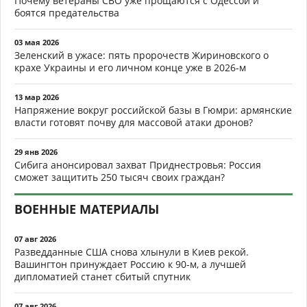
Почему ветераны СВО уже прощаются с Одессой и
боятся предательства
03 мая 2026
Зеленский в ужасе: пять пророчеств Жириновского о
крахе Украины и его личном конце уже в 2026-м
13 мар 2026
Напряжение вокруг российской базы в Гюмри: армянские
власти готовят почву для массовой атаки дронов?
29 янв 2026
Сибига анонсировал захват Приднестровья: Россия
сможет защитить 250 тысяч своих граждан?
ВОЕННЫЕ МАТЕРИАЛЫ
07 авг 2026
Разведданные США снова хлынули в Киев рекой.
Вашингтон принуждает Россию к 90-м, а лучшей
дипломатией станет сбитый спутник
07 авг 2026