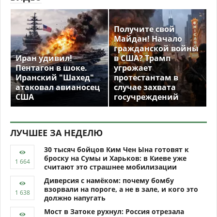
Получите свой
Майдан! Начало
гражданской войны
Иран удивил!
в США? Трамп
Пентагон в шоке.
угрожает
Иранский "Шахед"
протестантам в
атаковал авианосец
случае захвата
США
госучреждений
ЛУЧШЕЕ ЗА НЕДЕЛЮ
30 тысяч бойцов Ким Чен Ына готовят к
броску на Сумы и Харьков: в Киеве уже
считают это страшнее мобилизации
Диверсия с намёком: почему бомбу
взорвали на пороге, а не в зале, и кого это
должно напугать
Мост в Затоке рухнул: Россия отрезала