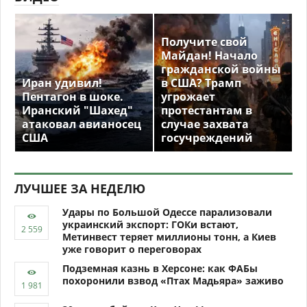
Получите свой
Майдан! Начало
гражданской войны
Иран удивил!
в США? Трамп
Пентагон в шоке.
угрожает
Иранский "Шахед"
протестантам в
атаковал авианосец
случае захвата
США
госучреждений
ЛУЧШЕЕ ЗА НЕДЕЛЮ
Удары по Большой Одессе парализовали
украинский экспорт: ГОКи встают,
Метинвест теряет миллионы тонн, а Киев
уже говорит о переговорах
Подземная казнь в Херсоне: как ФАБы
похоронили взвод «Птах Мадьяра» заживо