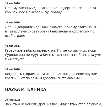
10 авг 2026
Почему Хакан Фидан заговорил о ядерной войне из-за
крошечного Осыково и где правда
10 авг 2026
Дроны добрались до Нижнекамска: почему атака на НПЗ
в Татарстане снова грозит бензиновым коллапсом по
всей стране
10 авг 2026
Герасимов выбрал преемника, Путин согласился: пока
Суровикина не ждут, а Киев может остаться без света уже
к 24 августа
10 авг 2026
Когда F-16 сгорает из-за «Герани»: как дешёвое оружие
России бьёт по самым дорогим системам НАТО
НАУКА И ТЕХНИКА
20 янв 2026
Забытый немецкий дрон из восьмидесятых стал оружием,