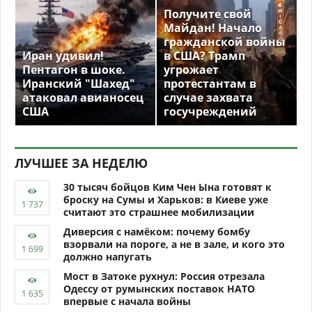
Получите свой
Майдан! Начало
гражданской войны
Иран удивил!
в США? Трамп
Пентагон в шоке.
угрожает
Иранский "Шахед"
протестантам в
атаковал авианосец
случае захвата
США
госучреждений
ЛУЧШЕЕ ЗА НЕДЕЛЮ
30 тысяч бойцов Ким Чен Ына готовят к
броску на Сумы и Харьков: в Киеве уже
считают это страшнее мобилизации
Диверсия с намёком: почему бомбу
взорвали на пороге, а не в зале, и кого это
должно напугать
Мост в Затоке рухнул: Россия отрезала
Одессу от румынских поставок НАТО
впервые с начала войны