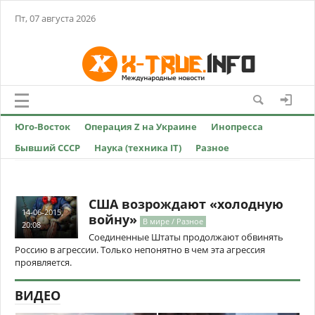
Пт, 07 августа 2026
Юго-Восток
Операция Z на Украине
Инопресса
Бывший СССР
Наука (техника IT)
Разное
США возрождают «холодную
14-06-2015,
войну»
В мире / Разное
20:08
Соединенные Штаты продолжают обвинять
Россию в агрессии. Только непонятно в чем эта агрессия
проявляется.
ВИДЕО