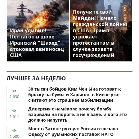
Получите свой
Майдан! Начало
гражданской войны
Иран удивил!
в США? Трамп
Пентагон в шоке.
угрожает
Иранский "Шахед"
протестантам в
атаковал авианосец
случае захвата
США
госучреждений
ЛУЧШЕЕ ЗА НЕДЕЛЮ
30 тысяч бойцов Ким Чен Ына готовят к
броску на Сумы и Харьков: в Киеве уже
считают это страшнее мобилизации
Диверсия с намёком: почему бомбу
взорвали на пороге, а не в зале, и кого это
должно напугать
Мост в Затоке рухнул: Россия отрезала
Одессу от румынских поставок НАТО