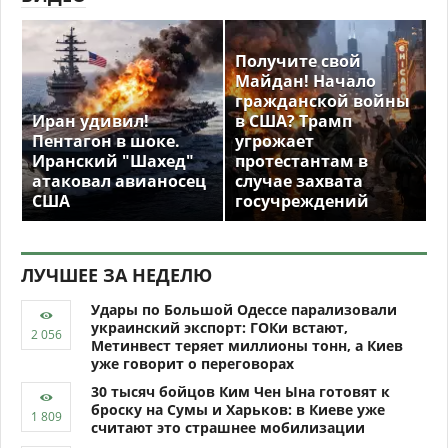
Получите свой
Майдан! Начало
гражданской войны
Иран удивил!
в США? Трамп
Пентагон в шоке.
угрожает
Иранский "Шахед"
протестантам в
атаковал авианосец
случае захвата
США
госучреждений
ЛУЧШЕЕ ЗА НЕДЕЛЮ
Удары по Большой Одессе парализовали
украинский экспорт: ГОКи встают,
Метинвест теряет миллионы тонн, а Киев
уже говорит о переговорах
30 тысяч бойцов Ким Чен Ына готовят к
броску на Сумы и Харьков: в Киеве уже
считают это страшнее мобилизации