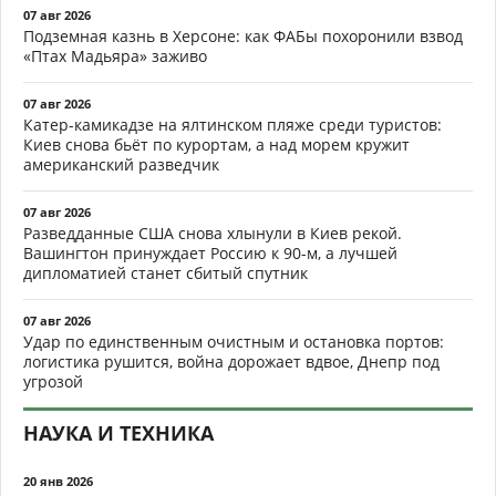
07 авг 2026
Подземная казнь в Херсоне: как ФАБы похоронили взвод
«Птах Мадьяра» заживо
07 авг 2026
Катер-камикадзе на ялтинском пляже среди туристов:
Киев снова бьёт по курортам, а над морем кружит
американский разведчик
07 авг 2026
Разведданные США снова хлынули в Киев рекой.
Вашингтон принуждает Россию к 90-м, а лучшей
дипломатией станет сбитый спутник
07 авг 2026
Удар по единственным очистным и остановка портов:
логистика рушится, война дорожает вдвое, Днепр под
угрозой
НАУКА И ТЕХНИКА
20 янв 2026