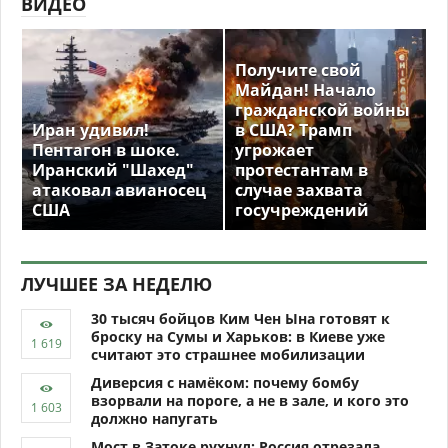
ВИДЕО
Получите свой
Майдан! Начало
гражданской войны
Иран удивил!
в США? Трамп
Пентагон в шоке.
угрожает
Иранский "Шахед"
протестантам в
атаковал авианосец
случае захвата
США
госучреждений
ЛУЧШЕЕ ЗА НЕДЕЛЮ
30 тысяч бойцов Ким Чен Ына готовят к
броску на Сумы и Харьков: в Киеве уже
считают это страшнее мобилизации
Диверсия с намёком: почему бомбу
взорвали на пороге, а не в зале, и кого это
должно напугать
Мост в Затоке рухнул: Россия отрезала