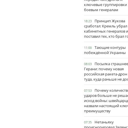
ключевые группировки
боевым генералам
Принцип Жукова
18:23
сработал: Кремль убрал
кабинетных генералов 
поставил тех, кто брал 
Тающие контуры
11:00
побеждённой Украины
Посылка страшне
08:03
Герани: почему новая
российская ракета-дрон
туда, куда раньше не до
Почему количеств
07:53
ударов больше не реша
исход войны: швейцарц
назвали настоящий клю
преимуществу
Нетаньяху
07:35
проигнорировал Зеленс