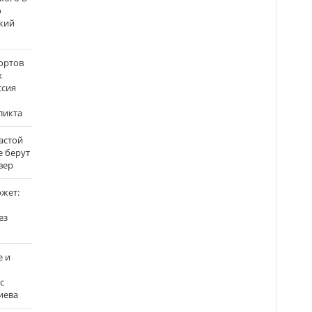
о
кий
ортов
х
ссия
ликта
застой
е берут
вер
ожет:
ез
е и
с
иева