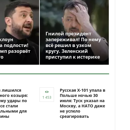
Гнилой президент
клоун
запереживал! По нему
а подлости!
всё решил в узком
амп разорвёт
кругу. Зеленский
го
приступил к истерике
в лишился
Русская Х-101 упала в
ного козыря:
Польше ночью 30
му удары по
июля: Туск указал на
се стали
Москву, а НАТО даже
альными для
не успело
аины
среагировать