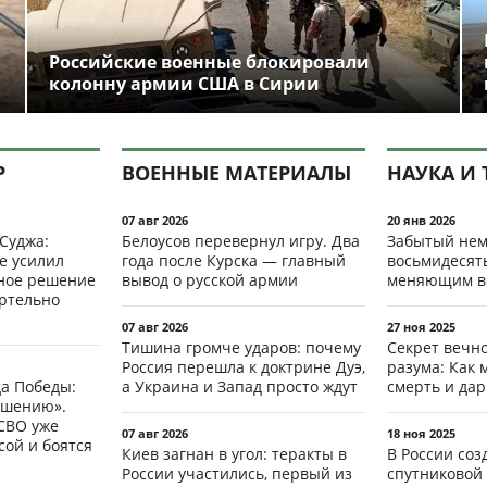
Российские военные блокировали
колонну армии США в Сирии
Р
ВОЕННЫЕ МАТЕРИАЛЫ
НАУКА И 
07 авг 2026
20 янв 2026
 Суджа:
Белоусов перевернул игру. Два
Забытый нем
е усилил
года после Курска — главный
восьмидесят
мное решение
вывод о русской армии
меняющим в
ертельно
07 авг 2026
27 ноя 2025
Тишина громче ударов: почему
Секрет вечн
Россия перешла к доктрине Дуэ,
разума: Как 
да Победы:
а Украина и Запад просто ждут
смерть и да
ршению».
СВО уже
07 авг 2026
18 ноя 2025
ой и боятся
Киев загнан в угол: теракты в
В России со
России участились, первый из
спутниковой 