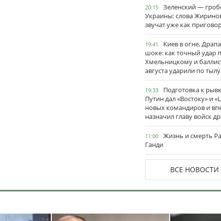
Зеленский — гро
20:15
Украины: слова Жирино
звучат уже как пригово
Киев в огне, Драп
19:41
шоке: как точный удар 
Хмельницкому и баллис
августа ударили по тылу
Подготовка к рывк
19:33
Путин дал «Востоку» и «
новых командиров и вп
назначил главу войск д
Жизнь и смерть Р
11:00
Ганди
ВСЕ НОВОСТИ