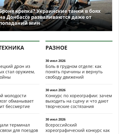
Броня крепка? Украинские танки в боях
на Донбассе разваливаются даже от
попаданий мин
ТЕХНИКА
РАЗНОЕ
30 июл 2026
ецкий дрон из
Боль в грудном отделе: как
ых стал оружием,
понять причины и вернуть
ойны
свободу движений
30 июл 2026
ой молодости
Конкурс по хореографии: зачем
мозг обманывает
выходить на сцену и что дают
рит бессмертие
творческие состязания
30 июл 2026
здали терминал
Всероссийский
связи для поездов
хореографический конкурс как