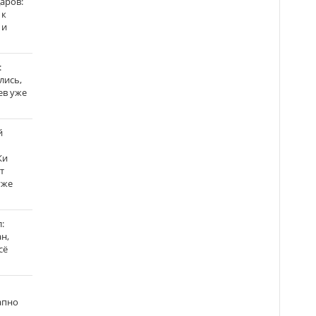
аров:
 к
 и
:
лись,
ев уже
й
Ки
т
уже
:
н,
сё
апно