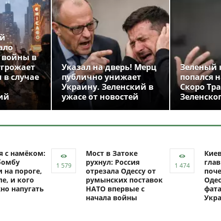
ой
ало
 войны в
угрожает
Указал на дверь! Мерц
Зеленый 
 в случае
публично унижает
попался н
Украину. Зеленский в
Скоро Тр
ий
ужасе от новостей
Зеленско
я с намёком:
Мост в Затоке
Кие
бомбу
рухнул: Россия
глав
 на пороге,
отрезала Одессу от
поче
ле, и кого
румынских поставок
Одес
но напугать
НАТО впервые с
фат
начала войны
Укр