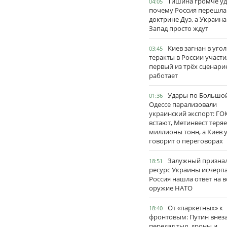
Тишина громче уд
04:05
почему Россия перешла
доктрине Дуэ, а Украина
Запад просто ждут
Киев загнан в угол
03:45
теракты в России участи
первый из трёх сценари
работает
Удары по Большо
01:36
Одессе парализовали
украинский экспорт: ГО
встают, Метинвест теряе
миллионы тонн, а Киев 
говорит о переговорах
Залужный признал
18:51
ресурс Украины исчерпа
Россия нашла ответ на в
оружие НАТО
От «паркетных» к
18:40
фронтовым: Путин внез
передал тыл, дроны и