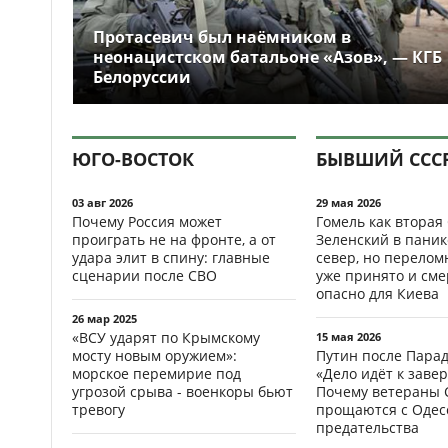
Протасевич был наёмником в
неонацистском батальоне «Азов», — КГБ
Белоруссии
ЮГО-ВОСТОК
БЫВШИЙ ССС
03 авг 2026
29 мая 2026
Почему Россия может
Гомель как вторая
проиграть не на фронте, а от
Зеленский в паник
удара элит в спину: главные
север, но перело
сценарии после СВО
уже принято и см
опасно для Киева
26 мар 2025
«ВСУ ударят по Крымскому
15 мая 2026
мосту новым оружием»:
Путин после Пара
морское перемирие под
«Дело идёт к заве
угрозой срыва - военкоры бьют
Почему ветераны 
тревогу
прощаются с Одесс
предательства