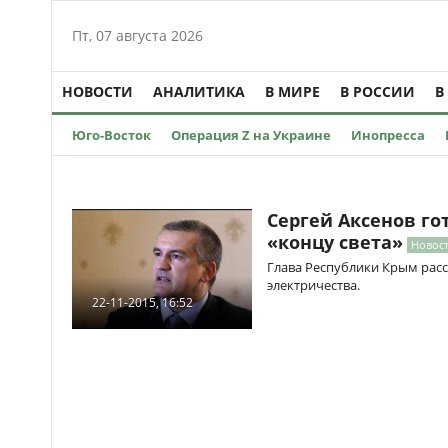
Пт, 07 августа 2026
НОВОСТИ
АНАЛИТИКА
В МИРЕ
В РОССИИ
В
Юго-Восток
Операция Z на Украине
Инопресса
Сергей Аксенов г
«концу света»
Новост
Глава Республики Крым расс
электричества.
22-11-2015, 16:52