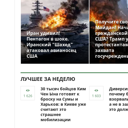
Получите св
Майдан! Нач
Иран удивил!
гражданской
Пентагон в шоке.
США? Трамп 
Иранский "Шахед"
протестантам
атаковал авианосец
захвата
США
госучрежден
ЛУЧШЕЕ ЗА НЕДЕЛЮ
30 тысяч бойцов Ким
Диверси
Чен Ына готовят к
почему 
броску на Сумы и
взорвали
Харьков: в Киеве уже
а не в за
считают это
это долж
страшнее
мобилизации