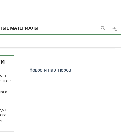
НЫЕ МАТЕРИАЛЫ
ТИ
Новости партнеров
о и
енное
ного
нул
рска —
й