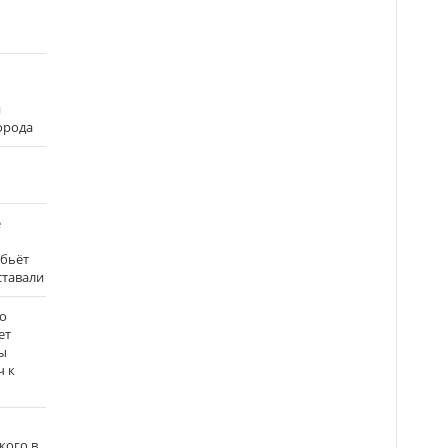
и
города
е
 бьёт
ставали
о
ет
ы
ч к
кого в