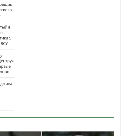
бовщик
вского
р
атый в
по
тика 5
 ВСУ
у:
Центру»
ервые
ронов
аджива