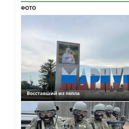
ФОТО
Восставший из пепла