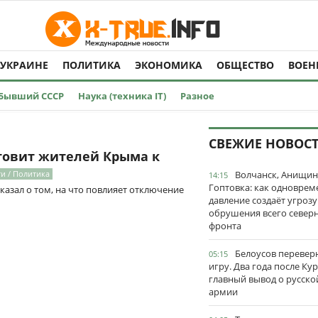
 УКРАИНЕ
ПОЛИТИКА
ЭКОНОМИКА
ОБЩЕСТВО
ВОЕН
Бывший СССР
Наука (техника IT)
Разное
СВЕЖИЕ НОВОС
отовит жителей Крыма к
и / Политика
Волчанск, Анищин
14:15
Гоптовка: как одноврем
казал о том, на что повлияет отключение
давление создаёт угрозу
обрушения всего север
фронта
Белоусов перевер
05:15
игру. Два года после Ку
главный вывод о русско
армии