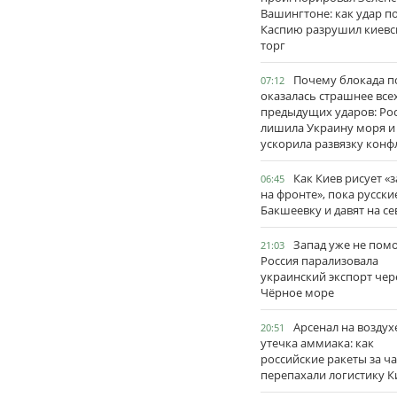
Вашингтоне: как удар п
Каспию разрушил киевс
торг
Почему блокада п
07:12
оказалась страшнее все
предыдущих ударов: Ро
лишила Украину моря и
ускорила развязку конф
Как Киев рисует «
06:45
на фронте», пока русски
Бакшеевку и давят на се
Запад уже не пом
21:03
Россия парализовала
украинский экспорт чер
Чёрное море
Арсенал на воздух
20:51
утечка аммиака: как
российские ракеты за ча
перепахали логистику К